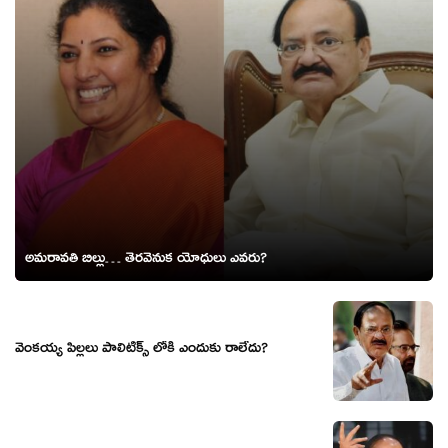
అమ‌రావ‌తి బిల్లు… తెర‌వెనుక యోధులు ఎవరు?
వెంక‌య్య పిల్లలు పాలిటిక్స్ లోకి ఎందుకు రాలేదు?