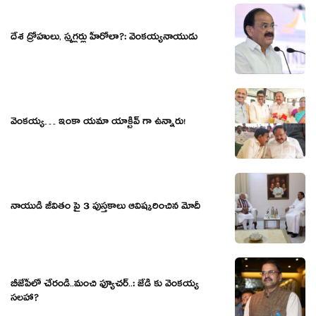
దేశ ద్రోహులు, స్మగ్లర్లు హీరోలా?: వెంకయ్యనాయుడు
వెంకయ్య… ఇంకా యమా యాక్టివ్ గా ఉన్నారు!
నాయుడి జీవితం పై 3 పుస్తకాలు ఆవిష్కరించిన మోదీ
బీజేపీలో చేరండి..మంచి ఫ్యూచ‌ర్‌..: జేడి కు వెంక‌య్య
స‌ల‌హా?