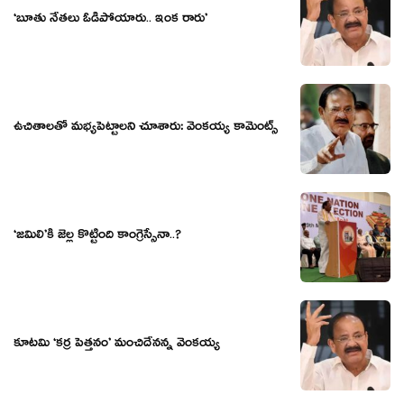
‘బూతు నేత‌లు ఓడిపోయారు.. ఇంక రారు’
ఉచితాల‌తో మ‌భ్య‌పెట్టాల‌ని చూశారు: వెంక‌య్య కామెంట్స్‌
‘జమిలి’కి జెల్ల కొట్టింది కాంగ్రెస్సేనా..?
కూటమి ‘కర్ర పెత్తనం’ మంచిదేనన్న వెంకయ్య