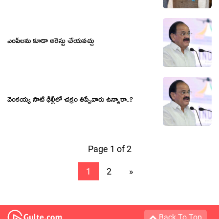
ఎంపీలను కూడా అరెస్టు చేయవచ్చు
వెంక‌య్య సాటి ఢిల్లీలో చ‌క్రం తిప్పేవారు ఉన్నారా..?
Page 1 of 2
1
2
»
Back To Top