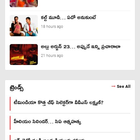
కల్ట్ మూవీ… ఏదో అనుకుంటే
18 hours ago
అల్లు అర్జున్ 23… అప్పుడే ఇన్ని ప్రచారాలా
21 hours ago
ట్రెండ్స్
See All
టీమిండియా కొత్త చీఫ్ సెలెక్టర్‌గా వీవీఎస్ లక్ష్మణ్?
హీలియం సిలిండర్… సిఏ ఆత్మహత్య