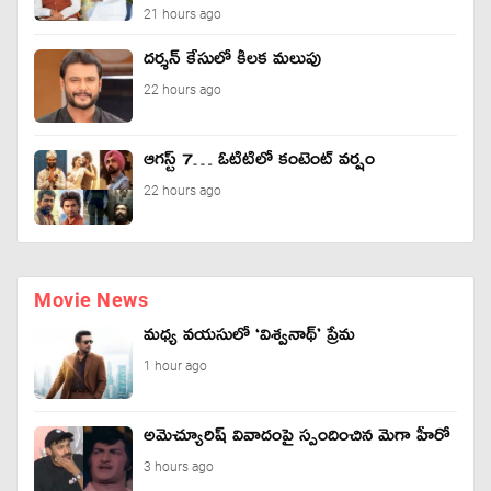
21 hours ago
దర్శన్ కేసులో కీలక మలుపు
22 hours ago
ఆగస్ట్ 7… ఓటిటిలో కంటెంట్ వర్షం
22 hours ago
Movie News
మధ్య వయసులో ‘విశ్వనాథ్’ ప్రేమ
1 hour ago
అమెచ్యూరిష్ వివాదంపై స్పందించిన మెగా హీరో
3 hours ago