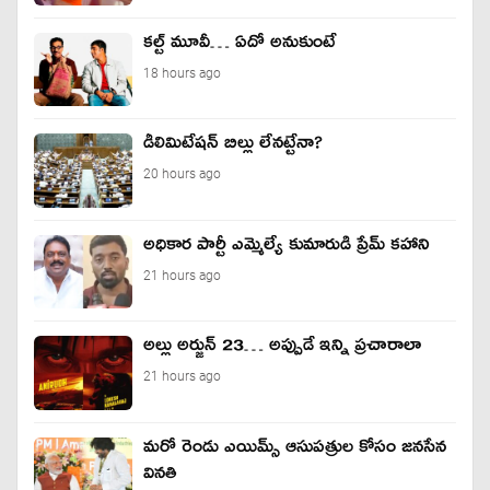
కల్ట్ మూవీ… ఏదో అనుకుంటే
18 hours ago
డీలిమిటేషన్ బిల్లు లేన‌ట్టేనా?
20 hours ago
అధికార పార్టీ ఎమ్మెల్యే కుమారుడి ప్రేమ్ కహాని
21 hours ago
అల్లు అర్జున్ 23… అప్పుడే ఇన్ని ప్రచారాలా
21 hours ago
మరో రెండు ఎయిమ్స్ ఆసుపత్రుల కోసం జనసేన
వినతి