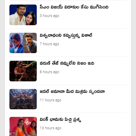
సీఎం విజయ్ విడాకుల కేసు ముగిసింది
3 hours ago
విశ్వనాథంని కవ్విస్తున్న విశాల్
7 hours ago
వరుణ్ తేజ్ నమ్మలేని నిజం ఇది
8 hours ago
జడల్ జమానా మీద మిశ్రమ స్పందనా
11 hours ago
వింక్ భామకు పిచ్చి ప్రశ్న
13 hours ago