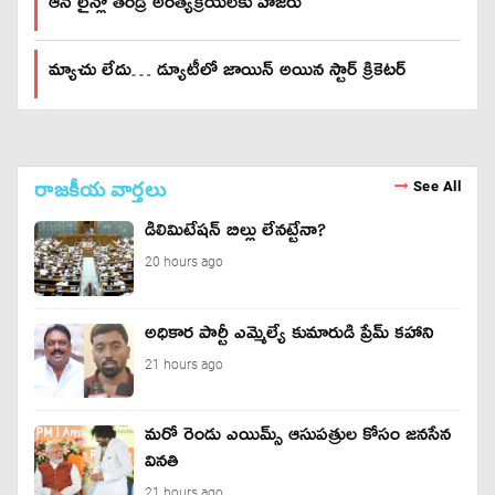
ఆన్ లైన్లో తండ్రి అంత్యక్రియలకు హాజరు
మ్యాచు లేదు… డ్యూటీలో జాయిన్ అయిన స్టార్ క్రికెటర్
రాజకీయ వార్తలు
See All
డీలిమిటేషన్ బిల్లు లేన‌ట్టేనా?
20 hours ago
అధికార పార్టీ ఎమ్మెల్యే కుమారుడి ప్రేమ్ కహాని
21 hours ago
మరో రెండు ఎయిమ్స్ ఆసుపత్రుల కోసం జనసేన
వినతి
21 hours ago