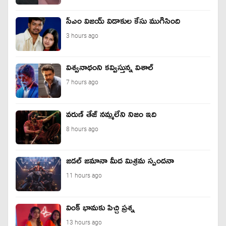
సీఎం విజయ్ విడాకుల కేసు ముగిసింది
3 hours ago
విశ్వనాథంని కవ్విస్తున్న విశాల్
7 hours ago
వరుణ్ తేజ్ నమ్మలేని నిజం ఇది
8 hours ago
జడల్ జమానా మీద మిశ్రమ స్పందనా
11 hours ago
వింక్ భామకు పిచ్చి ప్రశ్న
13 hours ago