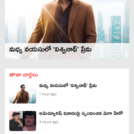
మధ్య వయసులో ‘విశ్వనాథ్’ ప్రేమ
తాజా వార్తలు
మధ్య వయసులో ‘విశ్వనాథ్’ ప్రేమ
1 hour ago
అమెచ్యూరిష్ వివాదంపై స్పందించిన మెగా హీరో
3 hours ago