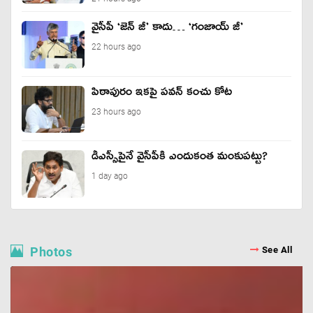
వైసీపీ ‘జెన్ జీ’ కాదు… ‘గంజాయ్ జీ’
22 hours ago
పిఠాపురం ఇకపై పవన్ కంచు కోట
23 hours ago
డీఎస్సీపైనే వైసీపీకి ఎందుకంత మంకుపట్టు?
1 day ago
Photos
See All