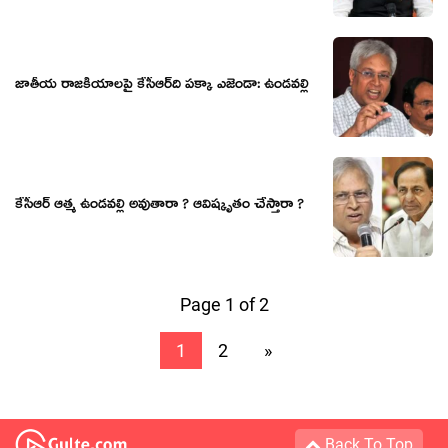
జాతీయ రాజ‌కీయాల‌పై కేసీఆర్‌ది ప‌క్కా ఎజెండా: ఉండ‌వ‌ల్లి
కేసీఆర్ ఆత్మ ఉండ‌వ‌ల్లి అవుతారా ? ఆవిష్కృతం చేస్తారా ?
Page 1 of 2
1
2
»
Back To Top