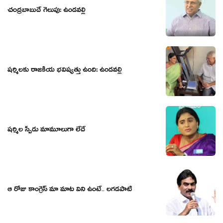
చంద్ర‌బాబుదే గెలుపు: ఉండ‌వ‌ల్లి
షర్మిలకు రాజకీయ భవిష్యత్తు ఉంది: ఉండవల్లి
షర్మిల స్పీడు మామూలుగా లేదే
ఆ రోజు కాంగ్రెస్ మా మాట విని ఉంటే.. ల‌గ‌డ‌పాటి