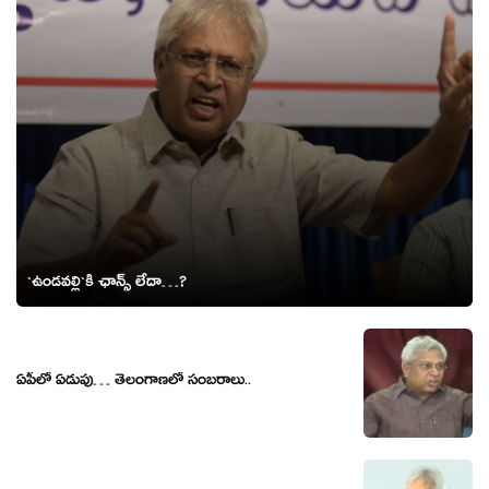
`ఉండ‌వ‌ల్లి`కి ఛాన్స్ లేదా…?
ఏపీలో ఏడుపు… తెలంగాణలో సంబ‌రాలు..