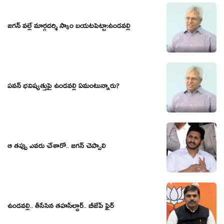
జగన్ వల్లే మార్గదర్శి స్కాం బయటపెట్టా:ఉండవల్లి
పవన్ భవిష్యత్తుపై ఉండవల్లి ఏమంటున్నారు?
ఆ త‌ప్పు ఎవ‌రు చేశారో.. జ‌గ‌న్ చెప్పాలి
ఉండ‌వ‌ల్లి.. తీసేసిన త‌హ‌సీల్దార్‌.. బీజేపీ ఫైర్‌