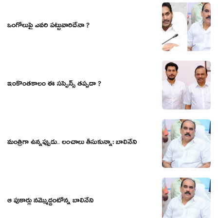
ఒంగోలుపై ఎవరి పట్టువారిదేనా ?
ఇంకొంతకాలం ఈ సస్పెన్స్ తప్పదా ?
మంత్రిగా ఉన్న‌ప్పుడు.. లంచాలు తీసుకున్నా: బాలినేని
ఆ పుకార్లు నమ్మొద్దంటోన్న బాలినేని