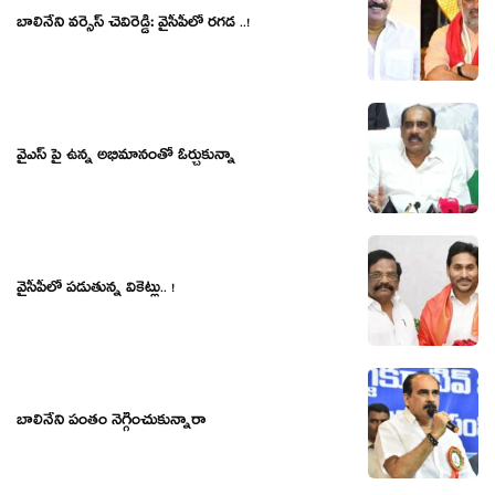
బాలినేని వర్సెస్ చెవిరెడ్డి: వైసీపీలో ర‌గ‌డ ..!
వైఎస్ పై ఉన్న అభిమానంతో ఓర్చుకున్నా
వైసీపీలో ప‌డుతున్న వికెట్లు.. !
బాలినేని పంతం నెగ్గించుకున్నారా