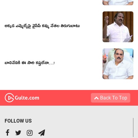
అక్కడ ఎమ్మెల్యేపై వైసీపీ కమ్మ నేతల తిరుగుబాటు
బాలినేనికి ఈ సారి క‌ష్ట‌లేనా…!
Back To Top
FOLLOW US