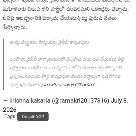
భిన్నంగా వ్య‌వ‌హ‌రిస్తున్నార‌ని మ‌హిళా నాయ‌కులు విమ‌ర్శించారు.
మ‌హిళ‌ల‌కు విలువ లేని పార్టీలో ఉండ‌లేమ‌ని ఒక‌రిద్ద‌రు చెప్పారు.
దీనిపై అధిష్టానానికి ఫిర్యాదు చేయ‌నున్న‌ట్టు పురుష నేత‌లు
పేర్కొన్నారు.
జుట్లు పట్టుకుని కొట్టుకున్న వైసీపీ కార్యకర్తలు
ఒంగోలు వైసీపీ కార్యాలయంలో వైఎస్సార్ జయంతి వేడుకలు తీవ్ర
ఉద్రిక్తతకు దారితీశాయి. కార్యక్రమంలో మహిళల కాళ్లు తొక్కారని
ప్రశ్నించినందుకు పార్టీ కార్యకర్తలు రెండు వర్గాలుగా విడిపోయి
ఘర్షణకు దిగారు
pic.twitter.com/tY2Pdp1LrY
— krishna kakarla (@ramakri20137316)
July 8,
2026
Tags
Ongole YCP