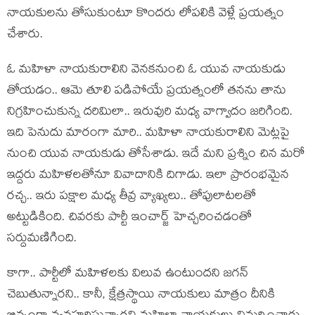
నాయ‌కుల‌ను తోసుకుంటూ కొంద‌రు లోప‌లికి వెళ్లే ప్ర‌య‌త్నం
చేశారు.
ఓ మ‌హిళా నాయ‌కురాలిని వెన‌క‌నుంచి ఓ యువ నాయ‌కుడు
తోయ‌డం.. ఆమె తూలి ప‌డిపోయే ప్ర‌యత్నంలో త‌న‌ను తాను
నిగ్ర‌హించుకున్న ద‌రిమిలా.. ఇరువురి మ‌ధ్య వాగ్వాదం జ‌రిగింది.
ఇది పెనుదు మారంగా మారి.. మ‌హిళా నాయ‌కురాలిని మెట్ల‌పై
నుంచి యువ నాయకుడు తోసేశాడు. ఇదే మ‌ని ప్ర‌శ్నిం చిన మ‌రో
ఇద్ద‌రు మ‌హిళ‌ల‌తోనూ వివాదానికి దిగాడు. ఇలా ప్రారంభ‌మైన
ర‌చ్చ‌.. ఇరు ప‌క్షాల మ‌ధ్య తీవ్ర వ్యాఖ్య‌లు.. తోపులాట‌ల‌తో
అట్టుడికింది. చివ‌ర‌కు పార్టీ ఇంచార్జ్ హెచ్చ‌రించ‌డంతో
స‌ర్దుమ‌ణిగింది.
కాగా.. పార్టీలో మ‌హిళ‌ల‌కు విలువ ఉంటుంద‌ని జ‌గ‌న్
చెబుతున్నార‌ని.. కానీ, క్షేత్ర‌స్థాయి నాయ‌కులు మాత్రం దీనికి