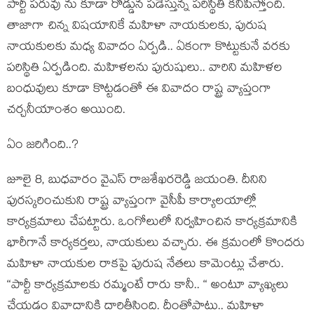
పార్టీ ప‌రువు ను కూడా రోడ్డున ప‌డేస్తున్న ప‌రిస్థితి క‌నిపిస్తోంది.
తాజాగా చిన్న విష‌యానికే మ‌హిళా నాయ‌కుల‌కు, పురుష
నాయ‌కుల‌కు మ‌ధ్య వివాదం ఏర్ప‌డి.. ఏకంగా కొట్టుకునే వ‌ర‌కు
ప‌రిస్థితి ఏర్ప‌డింది. మ‌హిళ‌ల‌ను పురుషులు.. వారిని మ‌హిళ‌ల
బంధువులు కూడా కొట్టడంతో ఈ వివాదం రాష్ట్ర వ్యాప్తంగా
చ‌ర్చ‌నీయాంశం అయింది.
ఏం జ‌రిగింది..?
జూలై 8, బుధ‌వారం వైఎస్ రాజ‌శేఖ‌ర‌రెడ్డి జ‌యంతి. దీనిని
పుర‌స్క‌రించుకుని రాష్ట్ర వ్యాప్తంగా వైసీపీ కార్యాల‌యాల్లో
కార్య‌క్ర‌మాలు చేప‌ట్టారు. ఒంగోలులో నిర్వ‌హించిన కార్య‌క్ర‌మానికి
భారీగానే కార్య‌క‌ర్త‌లు, నాయకులు వ‌చ్చారు. ఈ క్ర‌మంలో కొంద‌రు
మ‌హిళా నాయ‌కుల రాక‌పై పురుష నేత‌లు కామెంట్లు చేశారు.
“పార్టీ కార్యక్ర‌మాల‌కు ర‌మ్మంటే రారు కానీ.. “ అంటూ వ్యాఖ్య‌లు
చేయ‌డం వివాదానికి దారితీసింది. దీంతోపాటు.. మ‌హిళా