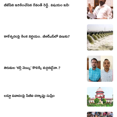
బీజేపీని ఇరికించేసిన రేవంత్ రెడ్డి.. విష‌యం ఇదీ!
కాళేశ్వ‌రంపై కీల‌క నిర్ణ‌యం.. బీఆర్ఎస్‌లో వ‌ణుకు?
తిరుమల ‘కల్తీ నెయ్యి’ కొలిక్కి వచ్చినట్టేనా..?
లడ్డూ వివాదంపై సీబీఐ దర్యాప్తు: సుప్రీం