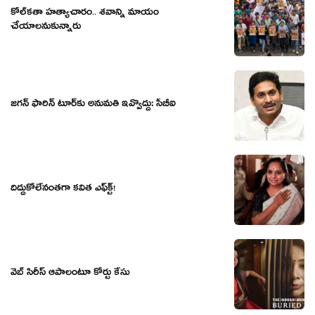
కోల్‌క‌తా హ‌త్యాచారం.. శ‌వాన్ని మాయం
చేయాల‌నుకున్నారు
జ‌గ‌న్ ఫారిన్ టూర్‌కు అనుమ‌తి ఇవ్వొద్దు: సీబీఐ
దిద్దుకోలేనంత‌గా క‌విత ఎఫ్‌క్ట్‌!
వెబ్ సిరీస్ ఆపాలంటూ కోర్టు కేసు