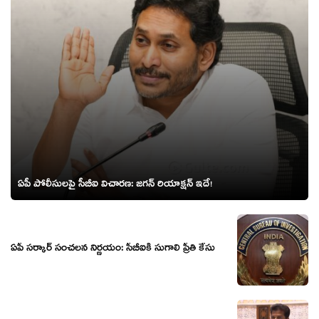
ఏపీ పోలీసుల‌పై సీబీఐ విచార‌ణ‌: జ‌గ‌న్ రియాక్ష‌న్ ఇదే!
ఏపీ సర్కార్ సంచలన నిర్ణయం: సీబీఐకి సుగాలి ప్రీతి కేసు