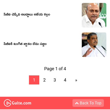
సీబీఐ చెప్పేవి అబద్ధాలు: అజేయ కల్లం
సీబీఐకి ఇంగిత జ్ఞానం లేదు: సజ్జల
Page 1 of 4
1
2
3
4
»
Back To Top