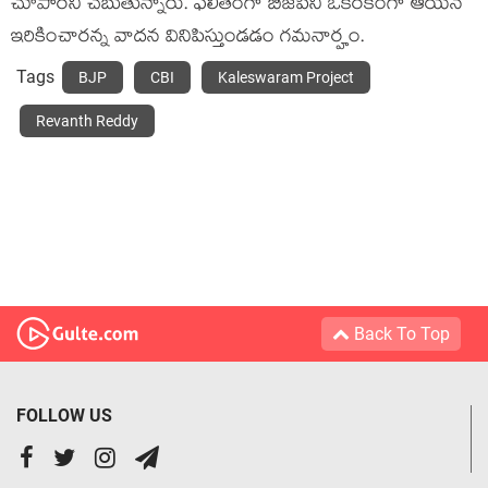
చూపారని చెబుతున్నారు. ఫ‌లితంగా బీజేపీని ఒక‌ర‌కంగా ఆయ‌న
ఇరికించార‌న్న వాద‌న వినిపిస్తుండ‌డం గ‌మ‌నార్హం.
Tags
BJP
CBI
Kaleswaram Project
Revanth Reddy
Back To Top
FOLLOW US