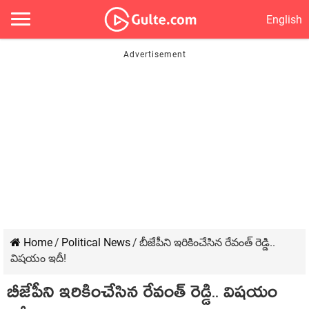
English
Home
/
Political News
/
బీజేపీని ఇరికించేసిన రేవంత్ రెడ్డి..
విష‌యం ఇదీ!
బీజేపీని ఇరికించేసిన రేవంత్ రెడ్డి.. విష‌యం