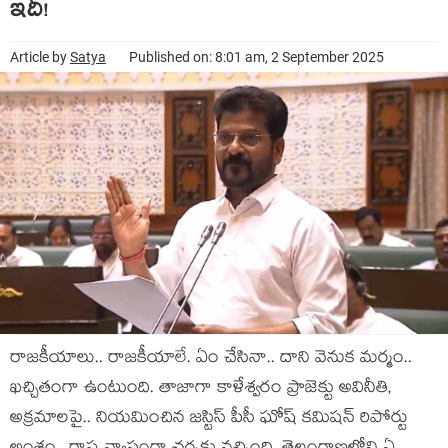
ఇదీ!
Article by
Satya
Published on: 8:01 am, 2 September 2025
రాజ‌కీయాలు.. రాజ‌కీయాలే. ఏం చేసినా.. దాని వెనుక మ‌ర్మం..
ఖ‌చ్చితంగా ఉంటుంది. తాజాగా కాళేశ్వ‌రం ప్రాజెక్టు అవినీతి,
అక్ర‌మాల‌పై.. నియ‌మించిన జ‌స్టిస్ పీసీ ఘోష్ క‌మిష‌న్ రిపోర్టు