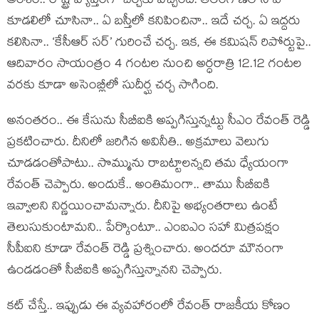
అంశం.. రాష్ట్ర వ్యాప్తంగా చ‌ర్చ‌కు వ‌చ్చింది. తెలంగాణ‌లోని ఏ
కూడ‌లిలో చూసినా.. ఏ బ‌స్తీలో క‌నిపించినా.. ఇదే చ‌ర్చ‌. ఏ ఇద్ద‌రు
క‌లిసినా.. ‘కేసీఆర్ స‌ర్‌’ గురించే చ‌ర్చ‌. ఇక‌, ఈ క‌మిష‌న్ రిపోర్టుపై..
ఆదివారం సాయంత్రం 4 గంట‌ల నుంచి అర్ధ‌రాత్రి 12.12 గంట‌ల
వ‌రకు కూడా అసెంబ్లీలో సుదీర్ఘ చ‌ర్చ సాగింది.
అనంత‌రం.. ఈ కేసును సీబీఐకి అప్ప‌గిస్తున్న‌ట్టు సీఎం రేవంత్ రెడ్డి
ప్ర‌క‌టించారు. దీనిలో జ‌రిగిన అవినీతి.. అక్ర‌మాలు వెలుగు
చూడ‌డంతోపాటు.. సొమ్మును రాబ‌ట్టాల‌న్న‌ది త‌మ ధ్యేయంగా
రేవంత్ చెప్పారు. అందుకే.. అంతిమంగా.. తాము సీబీఐకి
ఇవ్వాల‌ని నిర్ణ‌యించామ‌న్నారు. దీనిపై అభ్యంత‌రాలు ఉంటే
తెలుసుకుంటామ‌ని.. పేర్కొంటూ.. ఎంఐఎం స‌హా మిత్ర‌ప‌క్షం
సీపీఐని కూడా రేవంత్ రెడ్డి ప్ర‌శ్నించారు. అంద‌రూ మౌనంగా
ఉండ‌డంతో సీబీఐకి అప్ప‌గిస్తున్నాన‌ని చెప్పారు.
క‌ట్ చేస్తే.. ఇప్పుడు ఈ వ్య‌వ‌హారంలో రేవంత్ రాజ‌కీయ కోణం