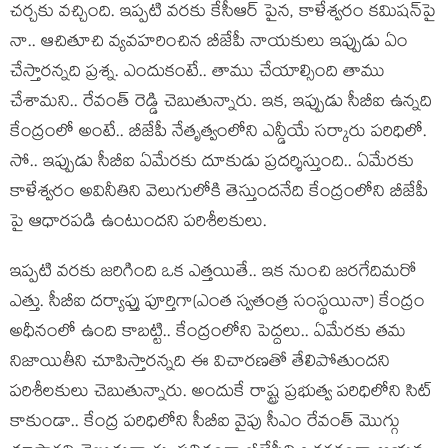
చ‌ర్చ‌కు వ‌చ్చింది. ఇప్ప‌టి వ‌ర‌కు కేసీఆర్ పైన‌, కాళేశ్వ‌రం క‌మిష‌న్‌పై
నా.. ఆచితూచి వ్య‌వ‌హ‌రించిన బీజేపీ నాయ‌కులు ఇప్పుడు ఏం
చేస్తార‌న్న‌ది ప్ర‌శ్న‌. ఎందుకంటే.. తాము చేయాల్సింది తాము
చేశామ‌ని.. రేవంత్ రెడ్డి చెబుతున్నారు. ఇక‌, ఇప్పుడు సీబీఐ ఉన్న‌ది
కేంద్రంలో అంటే.. బీజేపీ నేతృత్వంలోని ఎన్డీయే స‌ర్కారు ప‌రిధిలో.
సో.. ఇప్పుడు సీబీఐ ఏమేర‌కు దూకుడు ప్ర‌ద‌ర్శిస్తుంది.. ఏమేర‌కు
కాళేశ్వ‌రం అవినీతిని వెలుగులోకి తెస్తుందనేది కేంద్రంలోని బీజేపీ
పై ఆధార‌ప‌డి ఉంటుంద‌ని ప‌రిశీల‌కులు.
ఇప్ప‌టి వ‌ర‌కు జ‌రిగింది ఒక ఎత్త‌యితే.. ఇక నుంచి జ‌ర‌గేదిమ‌రో
ఎత్తు. సీబీఐ ద‌ర్యాప్తు పూర్తిగా(ఎంత స్వ‌తంత్ర సంస్థ‌యినా) కేంద్రం
అధీనంలో ఉంది కాబ‌ట్టి.. కేంద్రంలోని పెద్ద‌లు.. ఏమేర‌కు త‌మ
నిజాయితీని చూపిస్తార‌న్నది ఈ విచార‌ణ‌తో తేలిపోతుంద‌ని
ప‌రిశీల‌కులు చెబుతున్నారు. అందుకే రాష్ట్ర ప్ర‌భుత్వ ప‌రిధిలోని సిట్
కాకుండా.. కేంద్ర ప‌రిధిలోని సీబీఐ వైపు సీఎం రేవంత్ మొగ్గు