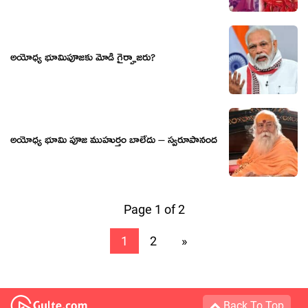
అయోధ్య భూమిపూజకు మోడీ గైర్హాజరు?
అయోధ్య భూమి పూజ ముహుర్తం బాలేదు – స్వరూపానంద
Page 1 of 2
1
2
»
Back To Top