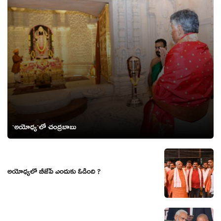
`అయోధ్య`లో చంద్ర‌బాబు
అయోధ్యలో బీజేపీ ఎందుకు ఓడింది ?