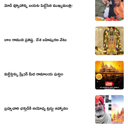
మోడీ వ్యూహాన్ని బ‌య‌ట పెట్టేసిన ముఖ్య‌మంత్రి!
బాల రాముని ప్ర‌తిష్ట‌.. దేశ బ‌హిష్క‌ర‌ణ వేటు
మల్టీప్లెక్సు స్క్రీన్ మీద రామాలయ ఘట్టం
బ్రహ్మచారి భక్తుడికి అయోధ్య ట్రస్టు ఆహ్వానం