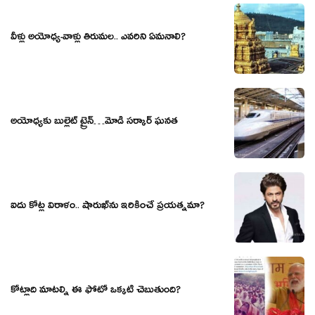
వీళ్లు అయోధ్య‌-వాళ్లు తిరుమ‌ల‌.. ఎవ‌రిని ఏమ‌నాలి?
అయోధ్యకు బుల్లెట్ ట్రైన్…మోడీ సర్కార్ ఘనత
ఐదు కోట్ల విరాళం.. షారుఖ్‌ను ఇరికించే ప్రయత్నమా?
కోట్లాది మాటల్ని ఈ ఫోటో ఒక్కటి చెబుతుంది?