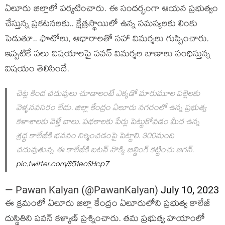
ఏలూరు జిల్లాలో ప‌ర్య‌టించారు. ఈ సంద‌ర్భంగా ఆయ‌న ప్ర‌భుత్వం
చేస్తున్న ప్ర‌క‌ట‌న‌ల‌కు.. క్షేత్ర‌స్థాయిలో ఉన్న స‌మ‌స్య‌లకు లింకు
పెడుతూ.. ఫొటోలు, ఆధారాల‌తో స‌హా విమ‌ర్శ‌లు గుప్పించారు.
ఇప్ప‌టికే ప‌లు విష‌యాల‌పై ప‌వ‌న్ విమ‌ర్శ‌ల బాణాలు సంధిస్తున్న
విష‌యం తెలిసిందే.
చెట్ల కింద చదువులు చూడాలంటే ఎక్కడో మారుమూల పల్లెలకు
వెళ్ళనవసరం లేదు. జిల్లా కేంద్రం ఏలూరు నగరంలో ఉన్న ప్రభుత్వ
కళాశాలకు వెళ్తే చాలు. పథకాలకు పేర్లు పెట్టుకోవడం మీద ఉన్న
శ్రధ్ధ కాలేజీకి భవనం నిర్మించడంపై పెట్టాలి. 300మంది
చదువుతున్న ఈ కాలేజీకి బటన్ నొక్కి బిల్డింగ్ కట్టించు జగన్.
pic.twitter.com/S51eoSHcp7
— Pawan Kalyan (@PawanKalyan)
July 10, 2023
ఈ క్ర‌మంలో ఏలూరు జిల్లా కేంద్రం ఏలూరులోని ప్ర‌భుత్వ కాలేజీ
దుస్థితిని ప‌వ‌న్ క‌ళ్యాణ్ ప్ర‌శ్నించారు. త‌మ ప్ర‌భుత్వ హ‌యాంలో