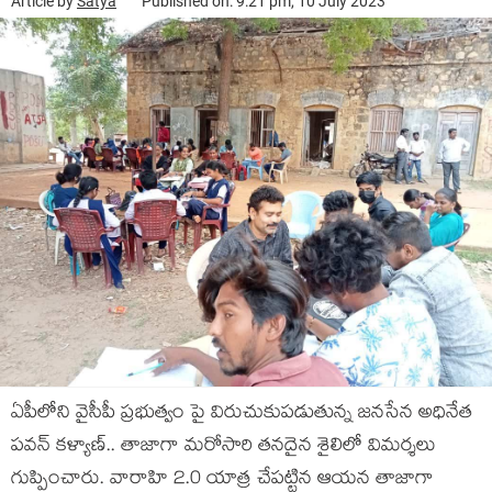
Article by
Satya
Published on: 9:21 pm, 10 July 2023
ఏపీలోని వైసీపీ ప్ర‌భుత్వం పై విరుచుకుప‌డుతున్న జ‌న‌సేన అధినేత
ప‌వ‌న్ క‌ళ్యాణ్‌.. తాజాగా మ‌రోసారి త‌న‌దైన శైలిలో విమ‌ర్శ‌లు
గుప్పించారు. వారాహి 2.0 యాత్ర చేప‌ట్టిన ఆయ‌న తాజాగా