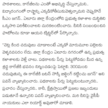
పాఠ‌శాల‌లు, కాలేజీల‌ను ఎంతో అభివృద్ధి చేస్తున్నామ‌ని..
విద్యారంగంలో రాష్ట్రాన్ని ఎక్క‌డికోతీసుకువెళ్తున్నామ‌ని చెప్పుకొనే
సీఎం జ‌గ‌న్‌.. ఏలూరు జిల్లా కేంద్రంలోని ప్ర‌భుత్వ క‌ళాశాల దుస్థితిని
ఒక్క‌సారి ప‌రిశీలించాల‌ని చుర‌క‌లంటించారు. దీనికి సంబంధించిన
ఫొటోల‌ను కూడా ఆయ‌న ట్విట్ట‌ర్‌లో పేర్కొన్నారు.
“చెట్ల కింద చదువులు చూడాలంటే ఎక్కడో మారుమూల పల్లెలకు
వెళ్ళనవసరం లేదు. జిల్లా కేంద్రం ఏలూరు నగరంలో ఉన్న ప్రభుత్వ
కళాశాలకు వెళ్తే చాలు. పథకాలకు పేర్లు పెట్టుకోవడం మీద ఉన్న
శ్రధ్ధ కాలేజీకి భవనం నిర్మించడంపై పెట్టాలి. 300మంది
చదువుతున్న ఈ కాలేజీకి బటన్ నొక్కి బిల్డింగ్ కట్టించు జగన్“ అని
ప‌వ‌న్ వ్యాఖ్యానించారు. ప‌థ‌కాల‌కు పేర్లు పెట్టుకుంటున్నార‌ని..
ప్ర‌చారం చేస్తున్నార‌ని.. కానీ, క్షేత్ర‌స్తాయిలో ప్ర‌జ‌లు ఇబ్బందులు
ప‌డుతూనే ఉన్నార‌ని ప‌వ‌న్ వ్యాఖ్యానించారు. మ‌రి దీనిపై వైసీపీ
నాయ‌కులు ఎలా రియాక్ట్ అవుతారో చూడాలి.