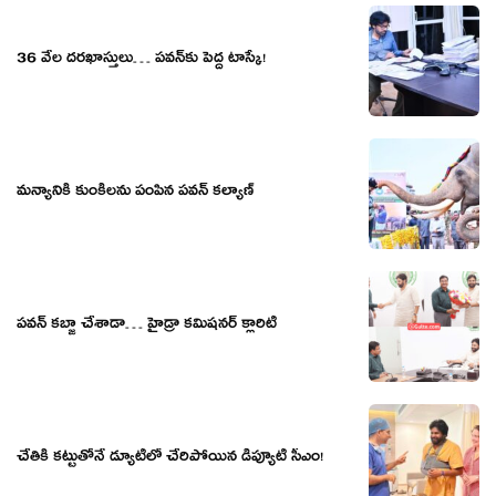
36 వేల దరఖాస్తులు… పవన్‌కు పెద్ద టాస్కే!
మ‌న్యానికి కుంకీల‌ను పంపిన ప‌వ‌న్ క‌ల్యాణ్‌
పవన్ కబ్జా చేశాడా… హైడ్రా కమిషనర్ క్లారిటీ
చేతికి క‌ట్టుతోనే డ్యూటీలో చేరిపోయిన డిప్యూటీ సీఎం!