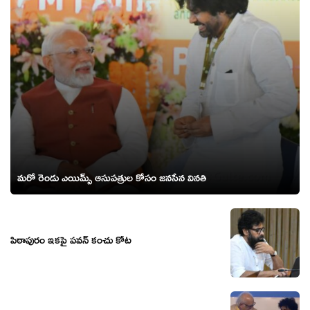
మరో రెండు ఎయిమ్స్ ఆసుపత్రుల కోసం జనసేన వినతి
పిఠాపురం ఇకపై పవన్ కంచు కోట