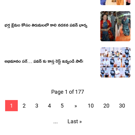
భర్త క్షేమం కోసం తిరుమలలో కాలి నడకన పవన్ భార్య
అభిమానం స‌రే… ప‌వ‌న్‌ కు కాస్త రెస్ట్ ఇవ్వండి సార్‌!
Page 1 of 177
1
2
3
4
5
»
10
20
30
...
Last »