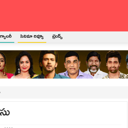
్యాలరీ
సినిమా రివ్యూ
ట్రెండ్స్
ు
ేసు