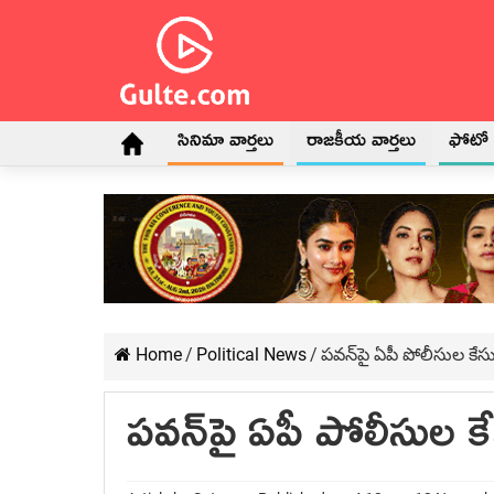
సినిమా వార్తలు
రాజకీయ వార్తలు
ఫోటో గ
Home
/
Political News
/
ప‌వ‌న్‌పై ఏపీ పోలీసుల కేస
ప‌వ‌న్‌పై ఏపీ పోలీసుల క