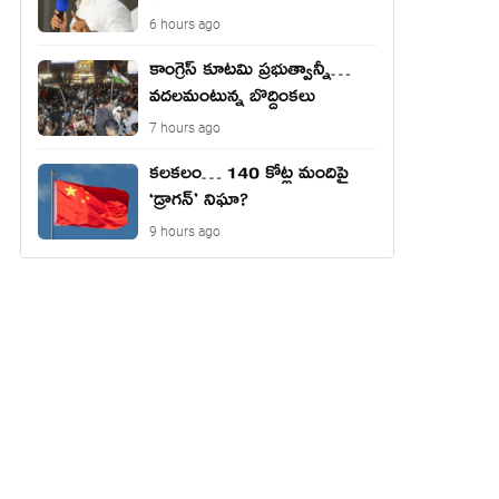
6 hours ago
కాంగ్రెస్ కూటమి ప్రభుత్వాన్నీ…
వదలమంటున్న బొద్దింకలు
7 hours ago
కలకలం… 140 కోట్ల మందిపై
‘డ్రాగన్’ నిఘా?
9 hours ago