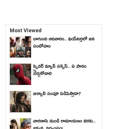
Most Viewed
బాగుంది ఆదివారం... థియేటర్లలో జన
సందోహం
స్పైడర్ మ్యాన్ సక్సెస్... ఏ పాఠం
నేర్చుకోవాలి
బిర్యానీ సంపూ ఏడిపిస్తాడా?
వారణాసి నుండి రామాయణం వరకు...