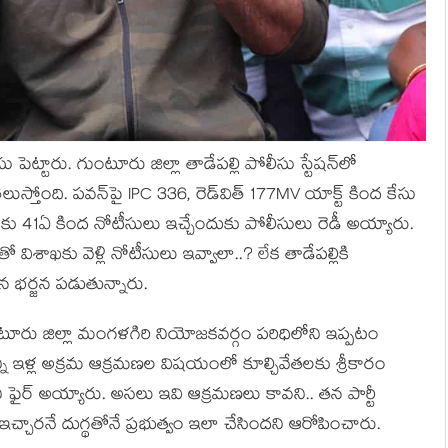
ు పెట్టారు. గుంటూరు జిల్లా తాడేపల్లి పోలీసు స్టేష‌న్‌లో
ుస్తోంది. పవన్‍పై IPC 336, రెడ్‍విత్ 177MV యాక్ట్ కింద కేసు
ు 41ఏ కింద నోటీసులు ఇచ్చేందుకు పోలీసులు రెడీ అయ్యారు.
విశాఖ‌కు వెళ్లి నోటీసులు ఇవ్వాలా..? లేక తాడేప‌ల్లికి
భ‌ర్జ‌న ప‌డుతున్నారు.
టూరు జిల్లా మంగ‌ళ‌గిరి నియోజ‌క‌వ‌ర్గం ప‌రిధిలోని ఇప్ప‌టం
ని ఇళ్ల అక్ర‌మ ఆక్ర‌మ‌ణ‌ల విష‌యంలో కూల్చివేత‌ల‌కు శ్రీకారం
ఫైర్ అయ్యారు. అస‌లు ఇవి ఆక్ర‌మ‌ణ‌లు కావ‌ని.. త‌న పార్టీ
్చార‌నే దుగ్థ‌తోనే ప్ర‌భుత్వం ఇలా చేసింద‌ని ఆరోపించారు.