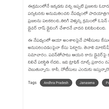
ఈక్ర‌మంలోనే ఇక్క‌డ‌కు వ‌చ్చి ఇప్ప‌టి ప్ర‌జ‌ల‌కు ఓదార్
ప‌ర్య‌ట‌న‌కు అనుమ‌తించ‌ని నేప‌థ్యంలో పాద‌యాత్ర‌
ప్ర‌జ‌ల‌ను ప‌ల‌క‌రించి..తిరిగి వెళ్తున్న క్ర‌మంలో ఓ
డ్రైవర్ రాష్ డ్రైవింగ్‍ చేశార‌నే వాద‌న వినిపించింది.
ఈ నేప‌థ్యంలో ఆయా అంశాల‌పైనే పోలీసులు కేసు
అనుసరించడంపైనా కేసు పెట్టారు. తెనాలి మారిస్‍పేట
స‌మాచారం. ప‌వ‌న్‌తోపాటు ఆయ‌న కారు డ్రైవర్‍
నిలిచే ప‌రిస్థితి లేద‌ని.. ఇవి ట్రాఫిక్ రూల్స్ ప్ర‌
చెబుతున్నారు. కానీ, నోటీసులు ఎందుకు ఇస్తున్నా
Tags
Andhra Pradesh
Janasena
P