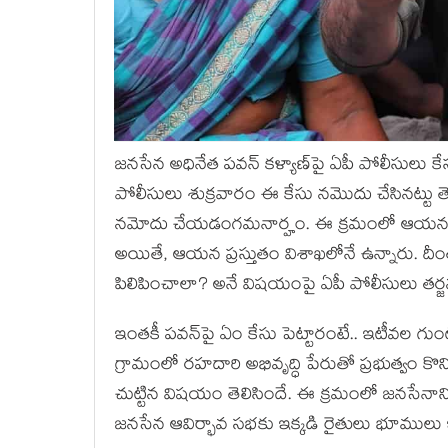
జ‌న‌సేన అధినేత ప‌వ‌న్ క‌ళ్యాణ్‌పై ఏపీ పోలీసులు కేస
పోలీసులు శుక్ర‌వారం ఈ కేసు నమొదు చేసినట్టు తెల
నమోదు చేయ‌డంగ‌మ‌నార్హం. ఈ క్ర‌మంలో ఆయ‌న‌క
అయితే, ఆయ‌న ప్ర‌స్తుతం విశాఖ‌లోనే ఉన్నారు. దీంతో 
పిలిపించాలా? అనే విష‌యంపై ఏపీ పోలీసులు త‌ర్జ‌న 
ఇంత‌కీ ప‌వ‌న్‌పై ఏం కేసు పెట్టారంటే.. ఇటీవ‌ల గుం
గ్రామంలో ర‌హ‌దారి అభివృద్ధి పేరుతో ప్ర‌భుత్వం కొన్
చుట్టిన విష‌యం తెలిసిందే. ఈ క్ర‌మంలో జ‌న‌సేనాని 
జ‌న‌సేన ఆవిర్భావ స‌భ‌కు ఇక్క‌డి రైతులు భూములు ఇచ