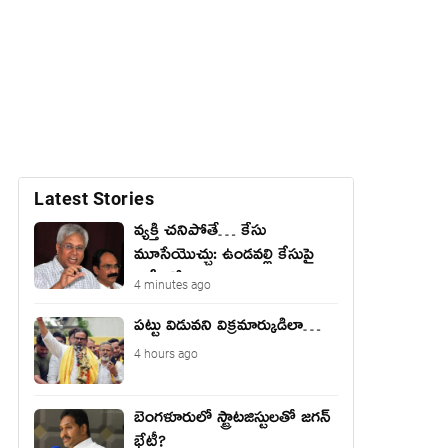
Latest Stories
వ్య‌క్తి చ‌నిపోతే… కేసు
మూసేయొచ్చు: ఉండ‌వ‌ల్లి కేసుపై
సుప్రీంకోర్టు
4 minutes ago
పట్టు విడువని విక్రమార్కుడిలా…
4 hours ago
బెంగ‌ళూరులో స్ట్రాట‌జిస్టుల‌తో జ‌గ‌న్
భేటీ?