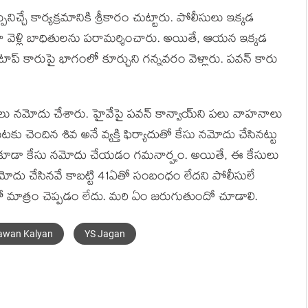
పునిచ్చే కార్య‌క్ర‌మానికి శ్రీకారం చుట్టారు. పోలీసులు ఇక్క‌డ
గా వెళ్లి బాధితుల‌ను ప‌రామ‌ర్శించారు. అయితే, ఆయ‌న ఇక్క‌డ
పెన్ టాప్ కారుపై భాగంలో కూర్చుని గ‌న్న‌వ‌రం వెళ్లారు. పవన్ కారు
లు నమోదు చేశారు. హైవేపై పవన్ కాన్వాయ్‍ని పలు వాహనాలు
కు చెందిన శివ అనే వ్యక్తి ఫిర్యాదుతో కేసు నమోదు చేసిన‌ట్టు
పై కూడా కేసు నమోదు చేయ‌డం గ‌మ‌నార్హం. అయితే, ఈ కేసులు
కారం న‌మోదు చేసిన‌వే కాబ‌ట్టి 41ఏతో సంబంధం లేద‌ని పోలీసులే
రో మాత్రం చెప్ప‌డం లేదు. మ‌రి ఏం జ‌రుగుతుందో చూడాలి.
awan Kalyan
YS Jagan