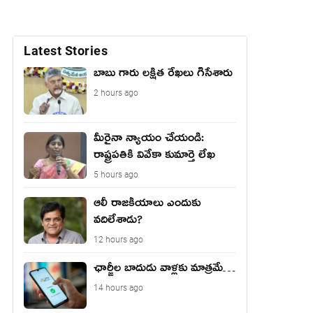
Latest Stories
బాబు గారు లక్షిత రేఖలు గీసేశారు
2 hours ago
మీరైనా న్యాయం చేయండి:
రాష్ట్ర‌ప‌తికి వివేకా కుమార్తె లేఖ‌
5 hours ago
ఆలీ రాజకీయాలు ఎందుకు
వదిలేశాడు?
12 hours ago
ఛార్జీల బాదుడు వాళ్లకు మాత్రమే…
14 hours ago