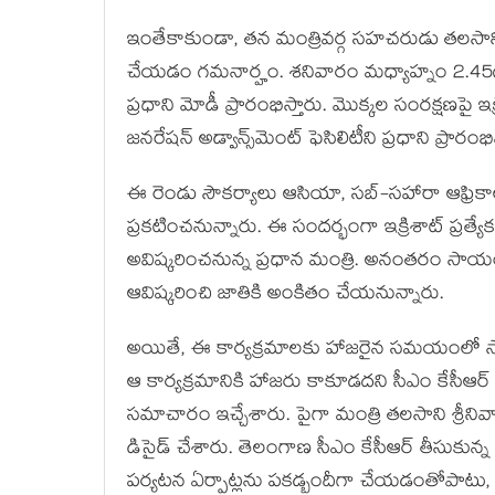
ఇంతేకాకుండా, త‌న మంత్రివ‌ర్గ స‌హ‌చ‌రుడు త‌ల‌సాని
చేయ‌డం గ‌మ‌నార్హం. శ‌నివారం మధ్యాహ్నం 2.45గం
ప్రధాని మోడీ ప్రారంభిస్తారు. మొక్కల సంరక్షణపై
జనరేషన్ అడ్వాన్స్‌మెంట్ ఫెసిలిటీని ప్రధాని ప్రారంభిస
ఈ రెండు సౌకర్యాలు ఆసియా, సబ్-సహారా ఆఫ్రికా
ప్రకటించనున్నారు. ఈ సందర్భంగా ఇక్రిశాట్ ప్రత్
అవిష్కరించనున్న ప్రధాన మంత్రి. అనంతరం సాయం
ఆవిష్కరించి జాతికి అంకితం చేయనున్నారు.
అయితే, ఈ కార్య‌క్ర‌మాల‌కు హాజ‌రైన స‌మ‌యంలో స
ఆ కార్య‌క్ర‌మానికి హాజ‌రు కాకూడ‌ద‌ని సీఎం కేసీ
స‌మాచారం ఇచ్చేశారు. పైగా మంత్రి త‌ల‌సాని శ్రీ‌ని
డిసైడ్ చేశారు. తెలంగాణ సీఎం కేసీఆర్ తీసుకున్న
పర్యటన ఏర్పాట్లను పకడ్బందీగా చేయడంతోపాట