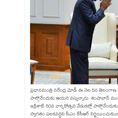
ప్రధానమంత్రి న‌రేంద్ర‌ మోడీ ఈ నెల 5న‌ తెలంగాణ ప‌ర్య
పాల్గొనేందుకు ఆయ‌న వ‌స్తున్నారు. శంషాబాద్‌ ముచ
ఇక్రిశాట్ 50వ వార్షికోత్సవ వేడుకల్లో పాల్గొనేందుకు
స్వాగ‌తం ప‌ల‌క‌వ‌ద్ద‌ని సీఎం కేసీఆర్ నిర్ణ‌యించుకున్