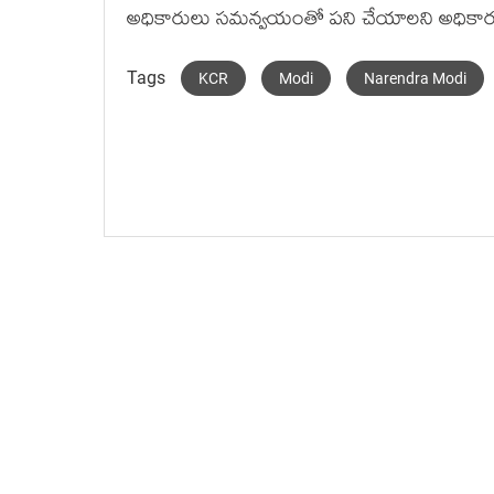
అధికారులు సమన్వయంతో పని చేయాలని అధికారులకు 
Tags
KCR
Modi
Narendra Modi