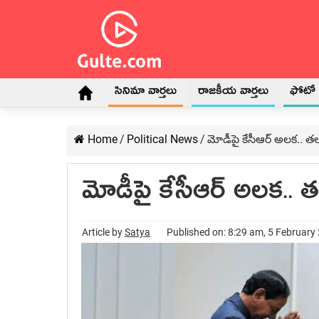
సినిమా వార్తలు
రాజకీయ వార్తలు
ఫోటో గ
Home
/
Political News
/
మోడీపై కేసీఆర్ అల‌క‌.. త‌
మోడీపై కేసీఆర్ అల‌క‌.. 
Article by
Satya
Published on: 8:29 am, 5 February