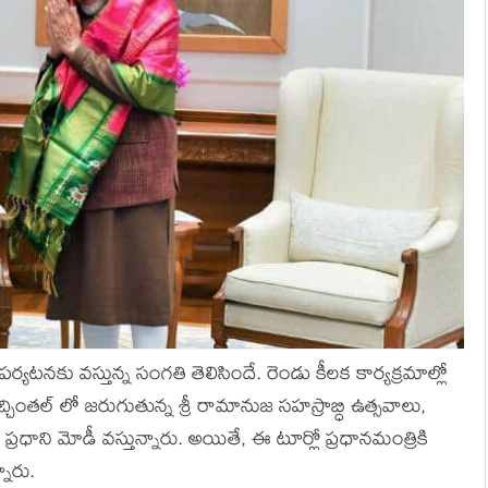
‌ట‌న‌కు వ‌స్తున్న సంగ‌తి తెలిసిందే. రెండు కీల‌క కార్య‌క్ర‌మాల్లో
్చింతల్ లో జ‌రుగుతున్న శ్రీ రామానుజ సహస్రాబ్ధి ఉత్సవాలు,
 ప్రధాని మోడీ వ‌స్తున్నారు. అయితే, ఈ టూర్లో ప్ర‌ధాన‌మంత్రికి
నారు.