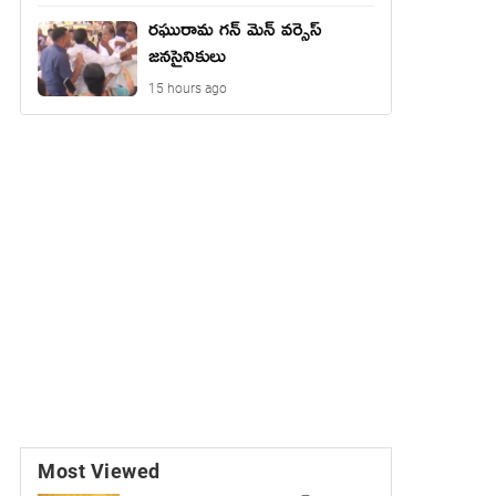
రఘురామ గన్ మెన్ వర్సెస్
జనసైనికులు
15 hours ago
Most Viewed