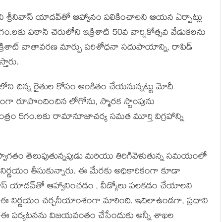
 శ్రీ‌నివాస్ యాద‌వ్‌తో ఆహ్వానం ప‌లికించాల‌ని ఆయ‌న ఏర్పాట్లు
.లకు పఠాన్ చెరులోని ఇక్రిశాట్ 50వ వార్షికోత్సవ వేడుకలను
 ఇక్రిశాట్ వాతావరణ మార్పు పరిశోధనా సదుపాయాన్ని, రాపిడ్
్తారు.
లోని చిన్న రైతుల కోసం అంకితం చేయనున్నట్టు మోదీ
యేకంగా రూపొందించిన లోగోను, స్మారక స్టాంపును
త్రం 5గం.లకు రామానూజాచర్య సమత మూర్తి విగ్రహాన్ని
్వాగ‌తం తెలుపుతున్న‌పుడు మ‌రియు తిరిగివెళుతున్న స‌మ‌యంలో
ఆర్ నిర్ణ‌యం తీసుకున్నారు. ఈ మేర‌కు అధికారికంగా కూడా
వాస్ యాద‌వ్‌తో ఆహ్వానించ‌డం , వీడ్కోలు ప‌ల‌క‌డం చేయాల‌ని
 ఈ నిర్ణ‌యం చ‌ర్చ‌నీయాంశంగా మారింది. ఇదిలాఉండ‌గా, ప్రధాని
ు, ఈ పర్యటనను విజయవంతం చేసేందుకు అన్నీ శాఖల