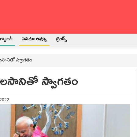
్యాలరీ
సినిమా రివ్యూ
ట్రెండ్స్
ల‌సానితో స్వాగ‌తం
త‌ల‌సానితో స్వాగ‌తం
 2022