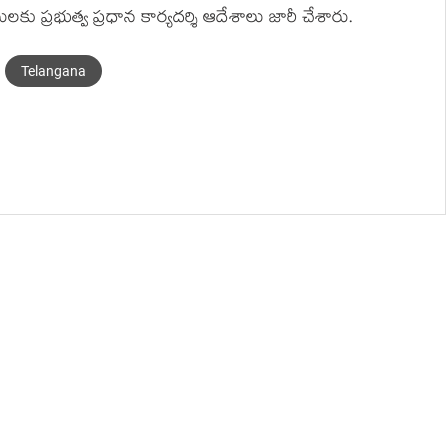
ప్రభుత్వ ప్రధాన కార్యదర్శి ఆదేశాలు జారీ చేశారు.
Telangana