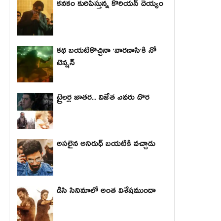
కనకం కురిపిస్తున్న కొరియన్ దెయ్యం
కథ బయటికొచ్చినా 'వారణాసి'కి నో
టెన్షన్
ట్రైలర్ల జాతర... విజేత ఎవరు దొర
అసలైన అనిరుధ్ బయటికి వచ్చాడు
డిసి సినిమాలో అంత విశేషముందా