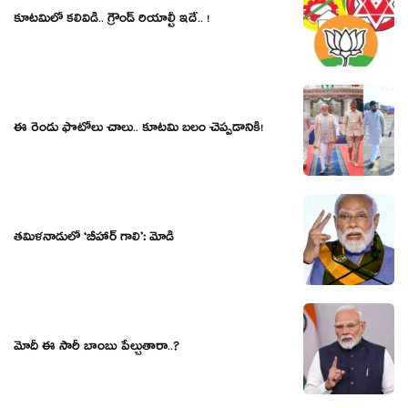
కూట‌మిలో క‌లివిడి.. గ్రౌండ్ రియాల్టీ ఇదే.. !
ఈ రెండు ఫొటోలు చాలు.. కూట‌మి బ‌లం చెప్ప‌డానికి!
త‌మిళ‌నాడులో ‘బీహార్ గాలి’: మోడీ
మోదీ ఈ సారీ బాంబు పేల్చుతారా..?