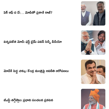
పిక్ ఆఫ్ ద డే!… మోదీతో ప్రకాశ్ రాజ్?
విశ్వ‌విజేత మోడీ: ఫ‌స్ట్ టైమ్‌ ప‌వ‌న్ సెల్ఫీ వీడియో
మోడీకి పెద్ద చిక్కు: కేంద్ర మంత్రిపై అవినీతి ఆరోప‌ణ‌లు
జీఎస్టీ త‌గ్గిస్తాం: ప్ర‌ధాని సంచ‌ల‌న ప్ర‌క‌ట‌న‌