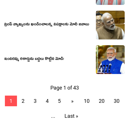
ట్రంప్ వ్యాఖ్యలను ఖండించాలన్న విపక్షాలకు మోదీ జవాబు
ఇందిర‌మ్మ రికార్డును బ‌ద్ద‌లు కొట్టిన మోడీ!
Page 1 of 43
1
2
3
4
5
»
10
20
30
...
Last »