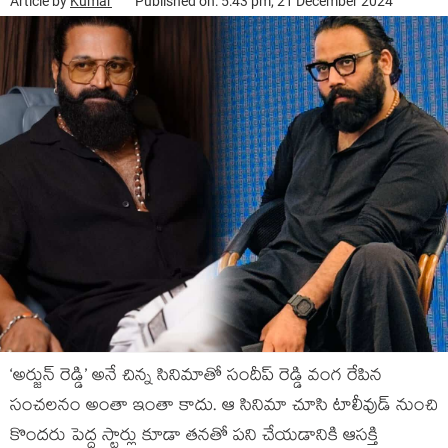
Article by
Kumar
Published on: 5:43 pm, 21 December 2024
‘అర్జున్ రెడ్డి’ అనే చిన్న సినిమాతో సందీప్ రెడ్డి వంగ రేపిన
సంచలనం అంతా ఇంతా కాదు. ఆ సినిమా చూసి టాలీవుడ్ నుంచి
కొందరు పెద్ద స్టార్లు కూడా తనతో పని చేయడానికి ఆసక్తి