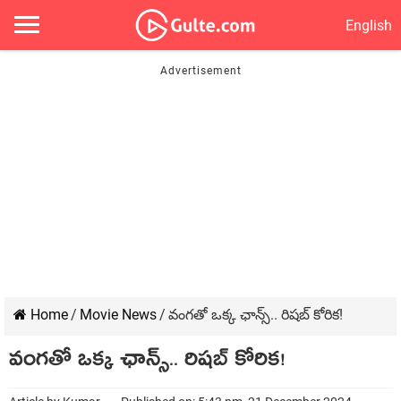
English
Home
/
Movie News
/
వంగతో ఒక్క ఛాన్స్.. రిషబ్ కోరిక!
వంగతో ఒక్క ఛాన్స్.. రిషబ్ కోరిక!