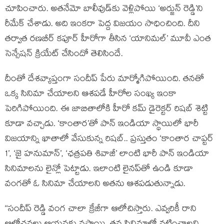
చూపించారు. అతనేమో బాలీవుడ్‌కు వెళ్లిపోయి ‘అర్జున్ రెడ్డి’ని
రీమేక్ చేశాడు. అది ఇంకరా పెద్ద విజయం సాధించింది. దీని
తర్వాత రణబీర్ కపూర్ హీరోగా తీసిన ‘యానిమల్’ మూవీ ఎంత
సెన్సేషన్ క్రియేట్ చేసిందో తెలిసిందే.
దీంతో దేశవ్యాప్తంగా సందీప్ పేరు మార్మోగిపోయింది. తనతో
ఒక్క సినిమా చేయాలని ఆశపడే హీరోల సంఖ్య ఇంకా
పెరిగిపోయింది. ఈ జాబితాలోకి హీరో కమ్ డైరెక్టర్ రిషబ్ శెట్టి
కూడా వచ్చాడు. ‘కాంతార’తో పాన్ ఇండియా స్థాయిలో భారీ
విజయాన్ని ఖాతాలో వేసుకున్న రిషబ్.. ప్రస్తుతం ‘కాంతార చాప్టర్
1’, ‘జై హనుమాన్’, ‘ఛత్రపతి శివాజీ’ లాంటి భారీ పాన్ ఇండియా
సినిమాలను లైన్లో పెట్టాడు. ఇలాంటి లైనప్‌తో ఉండి కూడా
వంగతో ఓ సినిమా చేయాలని అతను ఆశపడుతున్నాడు.
‘‘సందీప్ రెడ్డి వంగ చాలా క్రేజీగా ఆలోచిస్తారు. ఎవ్వరికీ రాని