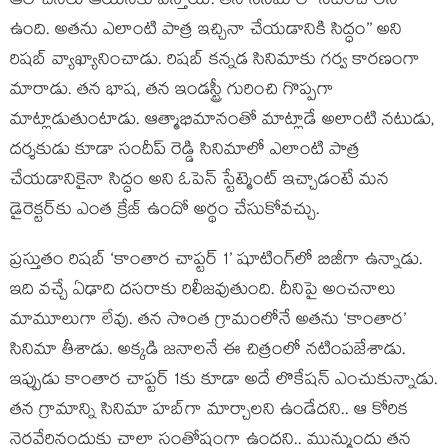
ఆలోచనలు ఆయనకు వస్తాయి. తన సినిమాలో నటించాలని
ఉంది. అతను ఎలాంటి పాత్ర ఇచ్చినా చేయడానికి సిద్ధం’’ అని
రిషబ్ వ్యాఖ్యానించాడు. రిషబ్‌ కన్నడ సినిమాకు గర్వ కారణంగా
మారాడు. తన భాష, తన ఇండస్ట్రీ గురించి గొప్పగా
మాట్లాడుతుంటాడు. ఆత్మాభిమానంతో మాట్లాడే అలాంటి నటుడు,
దర్శకుడు కూడా సందీప్ రెడ్డి సినిమాలో ఎలాంటి పాత్ర
చేయడానికైనా సిద్ధం అని ఓపెన్ స్టేట్మెంట్ ఇచ్చాడంటే మన
డైరెక్టర్‌కు ఎంత క్రేజ్ ఉందో అర్థం చేసుకోవచ్చు.
ప్రస్తుతం రిషబ్ ‘కాంతార చాప్టర్ 1’ షూటింగ్‌లో బిజీగా ఉన్నాడు.
ఇది వచ్చే ఏఢాది దసరాకు రిలీజవుతుంది. దీనిపై అంచనాలు
మామూలుగా లేవు. తన సొంత గ్రామంలోనే అతను ‘కాంతార’
సినిమా తీశాడు. అక్కడి జనాలనే ఈ చిత్రంలో నటింపజేశాడు.
ఇప్పుడు కాంతార చాప్టర్ 1కు కూడా అదే లొకేషన్ ఎంచుకున్నాడు.
తన గ్రామాన్ని సినిమా హబ్‌గా మార్చాలని ఉండేదని.. ఆ కోరిక
నెరవేరినందుకు చాలా సంతోషంగా ఉందని.. మున్ముందు తన