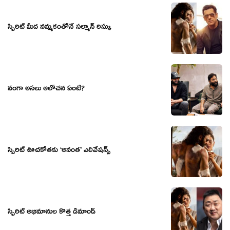
స్పిరిట్ మీద నమ్మకంతోనే సల్మాన్ రిస్కు
వంగా అసలు ఆలోచన ఏంటి?
స్పిరిట్ ఊచకోతకు ‘అనంత’ ఎలివేషన్స్
స్పిరిట్ అభిమానుల కొత్త డిమాండ్