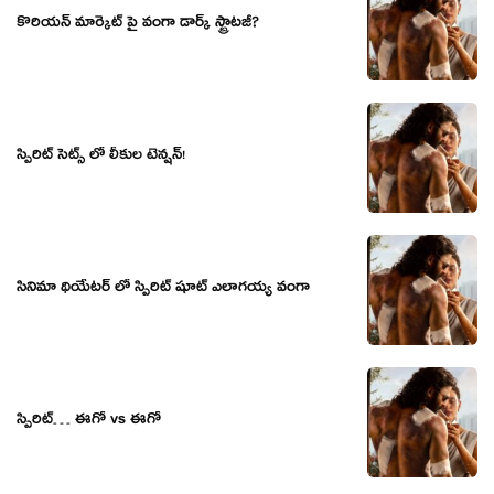
కొరియన్ మార్కెట్ పై వంగా డార్క్ స్ట్రాటజీ?
స్పిరిట్ సెట్స్ లో లీకుల టెన్షన్!
సినిమా థియేటర్ లో స్పిరిట్ షూట్ ఎలాగయ్య వంగా
స్పిరిట్… ఈగో vs ఈగో