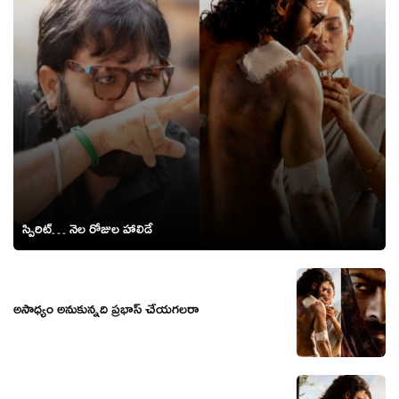
స్పిరిట్‌… నెల రోజుల హాలిడే
అసాధ్యం అనుకున్నది ప్రభాస్ చేయగలరా