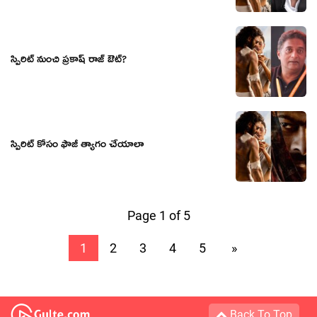
స్పిరిట్ నుంచి ప్ర‌కాష్ రాజ్ ఔట్‌?
స్పిరిట్ కోసం ఫౌజీ త్యాగం చేయాలా
Page 1 of 5
1
2
3
4
5
»
Back To Top