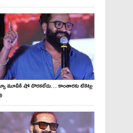
బ్యూ మూవీకి షో దొరకలేదు… కాంతారకు టికెట్లు
ు