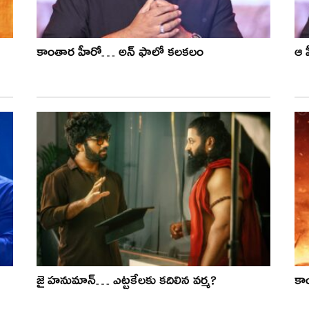
కాంతార హీరో… అన్ ఫాలో క‌ల‌క‌లం
ఆ 
జై హనుమాన్… ఎట్టకేలకు కదిలిన వర్మ?
కాం