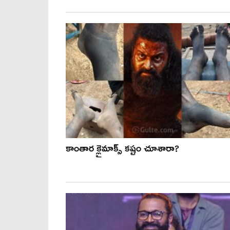
కాంతార క్లైమాక్స్ కష్టం చూశారా?