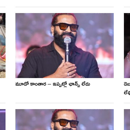
మూడో కాంతార – ఇప్పట్లో ఛాన్స్ లేదు
డె
లేవ