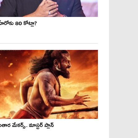
హీరోకు 80 కోట్లా?
తార మేకర్స్.. మాస్టర్ ప్లాన్