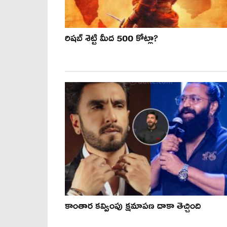
రిష‌బ్ శెట్టి మీద 500 కోట్లా?
కాంతార కవ్వింపు క్షమాపణ దాకా తెచ్చింది