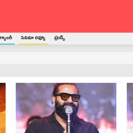
్యాలరీ
సినిమా రివ్యూ
ట్రెండ్స్