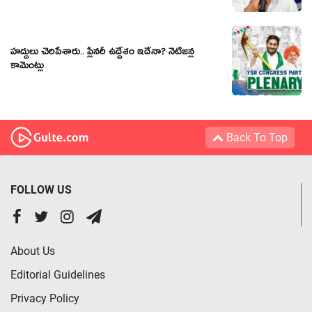
హ‌ద్దులు చెరిపేశారు.. ప్లీన‌రీ ఉద్దేశం ఇదేనా? నెటిజ‌న్ల
కామెంట్లు
Back To Top
FOLLOW US
About Us
Editorial Guidelines
Privacy Policy