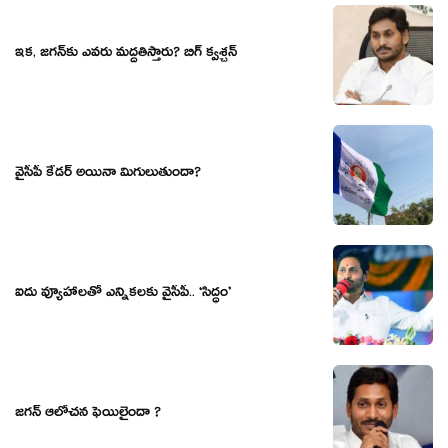
ఇక‌, జ‌గ‌న్‌కు ఎవ‌రు మ‌ద్ద‌తిస్తారు? బిగ్ క్వ‌శ్చ‌న్‌
వైసీపీ కేడ‌ర్ అయినా మిగులుతుందా?
ఐదు వ్యూహాల‌తో ఎన్నిక‌ల‌కు వైసీపీ.. ‘సిద్ధం’
జగన్ ఆలోచన ఫెయిలైందా ?