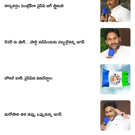
కార్య‌క‌ర్త‌ల సెంట్రిక్‌గా వైసీపీ బిగ్ స్ట్రాట‌జీ!
కేడర్ కు షాక్…పార్టీ నడిపేందుకు డబ్బుల్లేవన్న జగన్
లోక‌ల్ టాక్‌: వైసీపీని వ‌దిలేద్దాం!
మరోసారి తన తప్పు ఒప్పుకున్న జగన్