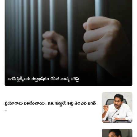
జ‌గ‌న్ ఫ్లెక్సీల‌కు ర‌క్తాభిషేకం చేసిన వాళ్ళు అరెస్ట్
ప్ర‌యోగాలు విక‌టించాయి.. ఇక, వ‌ద్దులే: క‌ళ్లు తెరిచిన జ‌గ‌న్
..!