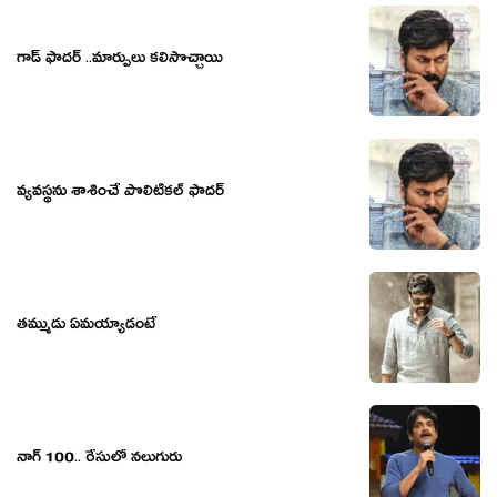
గాడ్ ఫాదర్ ..మార్పులు కలిసొచ్చాయి
వ్యవస్థను శాశించే పొలిటికల్ ఫాదర్
తమ్ముడు ఏమయ్యాడంటే
నాగ్ 100.. రేసులో న‌లుగురు