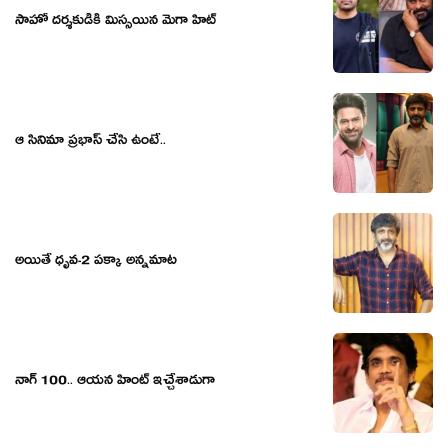
సాహో దర్శకుడికి మిస్సయిన మెగా హిట్
ఆ సినిమా ప్ర‌భాస్ చేసి ఉంటే..
అయితే ధృవ-2 ప‌క్కా అన్న‌మాట‌
నాగ్ 100.. ఆయన హింట్ ఇచ్చేశాడుగా