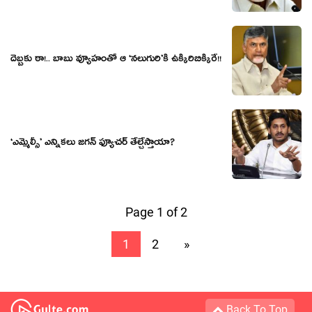
దెబ్బ‌కు ఠా!.. బాబు వ్యూహంతో ఆ ‘న‌లుగురి’కి ఉక్కిరిబిక్కిరే!!
‘ఎమ్మెల్సీ’ ఎన్నిక‌లు జ‌గ‌న్ ఫ్యూచ‌ర్ తేల్చేస్తాయా?
Page 1 of 2
1
2
»
Back To Top