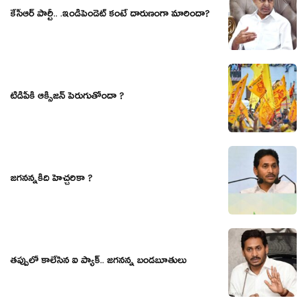
కేసీఆర్ పార్టీ.. .ఇండిపెండెట్ కంటే దారుణంగా మారిందా?
టీడీపీకి ఆక్సిజన్ పెరుగుతోందా ?
జగనన్నకిది హెచ్చరికా ?
తప్పులో కాలేసిన ఐ ప్యాక్.. జగనన్న బండబూతులు