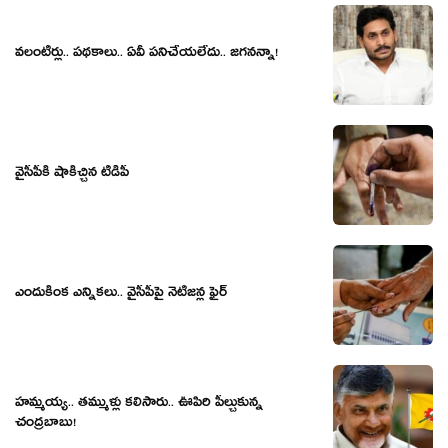
వలంటీర్లు.. ప‌థ‌కాలు.. ఏవీ ప‌నిచేయ‌లేదు.. జ‌గ‌న‌న్నా!
వైసీపీకి షాకిచ్చిన టీడీపీ
ఎందుకింక ఎన్నిక‌లు.. వైసీపీపై నెటిజ‌న్ల ఫైర్‌
హ‌మ్మ‌య్య‌.. త‌మ్ముళ్లు క‌లిసారు.. ఊపిరి పీల్చుకున్న
చంద్ర‌బాబు!