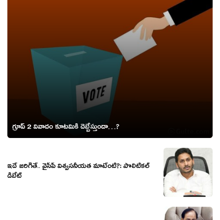
గ్రూప్ 2 వివాదం కూటమికి దెబ్బేస్తుందా…?
ఇదే జ‌రిగితే.. వైసీపీ విశ్వ‌స‌నీయ‌త మాటేంటి?: పొలిటిక‌ల్
డిబేట్‌