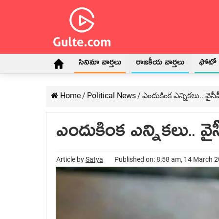
సినిమా వార్తలు
రాజకీయ వార్తలు
ఫోటో గ
Home
/
Political News
/
ఎందుకింక ఎన్నిక‌లు.. వైసీపీప
ఎందుకింక ఎన్నిక‌లు.. వైసీప
Article by
Satya
Published on: 8:58 am, 14 March 