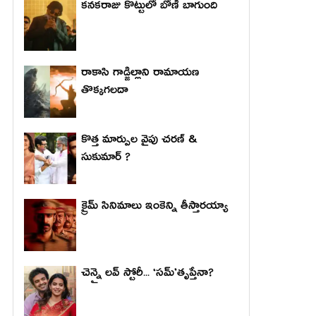
కనకరాజు కొట్టులో బోణీ బాగుంది
రాకాసి గాడ్జిల్లాని రామాయణ
తొక్కగలదా
కొత్త మార్పుల వైపు చరణ్ &
సుకుమార్ ?
క్రైమ్ సినిమాలు ఇంకెన్ని తీస్తారయ్యా
చెన్నై లవ్ స్టోరీ... ‘సమ్’తృప్తేనా?