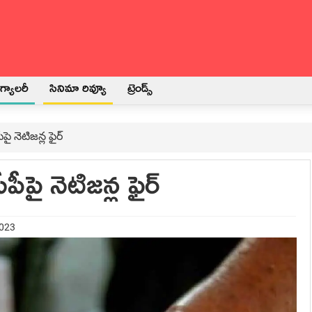
్యాలరీ
సినిమా రివ్యూ
ట్రెండ్స్
ై నెటిజ‌న్ల ఫైర్‌
ీపై నెటిజ‌న్ల ఫైర్‌
2023