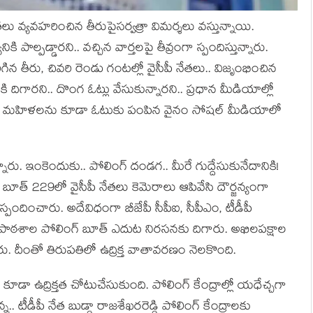
‌లు వ్య‌వ‌హ‌రించిన తీరుపైస‌ర్వ‌త్రా విమ‌ర్శ‌లు వ‌స్తున్నాయి.
ికి పాల్ప‌డ్డార‌ని.. వ‌చ్చిన వార్త‌ల‌పై తీవ్రంగా స్పందిస్తున్నారు.
రిగిన తీరు, చివ‌రి రెండు గంట‌ల్లో వైసీపీ నేత‌లు.. విజృంభించిన
ికి దిగార‌ని.. దొంగ ఓట్లు వేసుకున్నార‌ని.. ప్ర‌ధాన మీడియాల్లో
 లేని మ‌హిళ‌ల‌ను కూడా ఓటుకు పంపిన వైనం సోష‌ల్ మీడియాలో
నారు. ఇంకెందుకు.. పోలింగ్ దండ‌గ‌.. మీరే గుద్దేసుకునేదానికి!
ింగ్ బూత్⁬ 229లో వైసీపీ నేతలు కెమెరాలు ఆపివేసి దౌర్జన్యంగా
రంగా స్పందించారు. అదేవిధంగా బీజేపీ సీపీఐ, సీపీఎం, టీడీపీ
ిన పాఠశాల పోలింగ్ బూత్ ఎదుట నిరసనకు దిగారు. అఖిలపక్షాల
 దీంతో తిరుప‌తిలో ఉద్రిక్త వాతావరణం నెలకొంది.
గర కూడా ఉద్రిక్తత చోటుచేసుకుంది. పోలింగ్ కేంద్రాల్లో యధేచ్చగా
టీడీపీ నేత బుడ్డా రాజశేఖరరెడ్డి పోలింగ్ కేంద్రాలకు