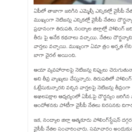
ఏపీలో తాజాగా జ‌రిగిన ఎమ్మెల్సీ ఎన్నిక‌ల్లో వైసీపీ నేత
ముఖ్యంగా నెటిజ‌న్లు ఎన్నిక‌ల్లో వైసీపీ నేత‌లు దౌర్జ‌న్యాన
ప్ర‌ధానంగా తిరుప‌తి, నంద్యాల జిల్లాల్లో పోలింగ్ జ‌
తీరు పై అనేక క‌థ‌నాలు వ‌చ్చాయి. నేత‌లు దౌర్జ‌న్యాన
వార్త‌లు వ‌చ్చాయి. ముఖ్యంగా ఏమా త్రం అర్హ‌త
బాగా వైర‌ల్ అయింది.
ఆయా వ్య‌వ‌హారాల‌పై నెటిజ‌న్లు నిప్పులు చెరుగుతున్
అని తీవ్ర వ్యాఖ్య‌లు చేస్తున్నారు. తిరుప‌తిలో పోల
ఓట్లేసుకున్నారని వ‌చ్చిన వార్త‌ల‌పై నెటిజ‌న్లు తీవ్
అఖిలపక్షాల ఆధ్వర్యంలో ఏపీఓపై దౌర్జన్యం జరిగ
ఆందోళనకు పోటీగా వైసీపీ నేతలు నిరసనకు దిగారు.
ఇక‌, నంద్యాల జిల్లా ఆత్మకూరు పోలింగ్⁬స్టేషన్ దగ్
వైసీపీ నేతల సంచారించారు. సమాచారం అందుకున్న.. 