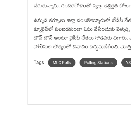
చేరుకున్నారు. గందరగోళంతో స్వల్ప ఉద్రిక్తత చోటు
ఉమ్మ‌డి క‌ర్నూలు జిల్లా నందికొట్కూరులో టీడీపీ 
క్యూ⁬లైన్⁬లో నిలబడకుండా ఓటు వేసేందుకు వెళ్తున్న
డౌన్ డౌన్ అంటూ వైసీపీ నేతలు గొడవకు దిగారు. ఎ
పోలీసుల జోక్యంతో వివాదం సద్దుమణిగింది. మొత్తంగా 
Tags
MLC Polls
Polling Stations
Y