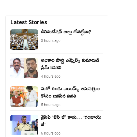
Latest Stories
డీలిమిటేషన్ బిల్లు లేన‌ట్టేనా?
3 hours ago
అధికార పార్టీ ఎమ్మెల్యే కుమారుడి
ప్రేమ్ కహాని
4 hours ago
మరో రెండు ఎయిమ్స్ ఆసుపత్రుల
కోసం జనసేన వినతి
5 hours ago
వైసీపీ ‘జెన్ జీ’ కాదు… ‘గంజాయ్
జీ’
6 hours ago