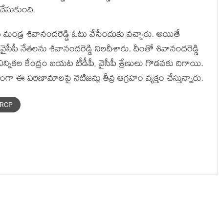
చేసుకుంది.
నేత మండ్ర శివానందరెడ్డి ఓటు వేసేందుకు వచ్చారు. అయితే
 వైసీపీ నేతలను శివానందరెడ్డి నిలదీశారు. దీంతో శివానందరెడ్డి
న్నికల కేంద్రం బయట టీడీపీ, వైసీపీ శ్రేణులు గొడవకు దిగాయి.
ఈ ప‌రిణామాల‌పై నెటిజ‌న్లు తీవ్ర ఆగ్ర‌హం వ్య‌క్తం చేస్తున్నారు.
SRCP