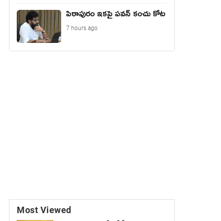
పిఠాపురం ఇకపై పవన్ కంచు కోట
7 hours ago
Most Viewed