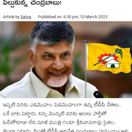
పీల్చుకున్న చంద్ర‌బాబు!
Article by
Satya
Published on: 6:30 pm, 10 March 2023
ఇప్ప‌టి వ‌ర‌కు ఎడ‌మొహం పెడ‌మొహంగా ఉన్న టీడీపీ నేత‌లు..
ఒకే బాట ప‌ట్టారు. నిన్న మొన్న‌టి వ‌ర‌కు అస‌లు పార్టీతో
ట‌చ్‌లోకూడా లేని మాజీ మంత్రి గంటా శ్రీనివాస‌రావు సైతం..