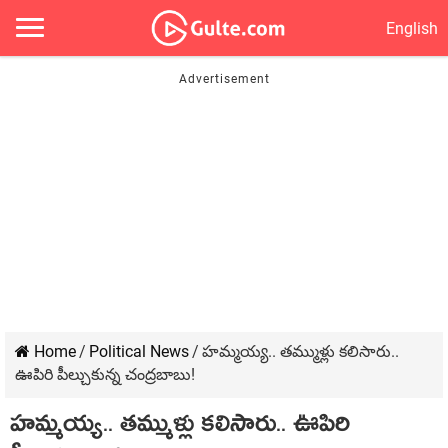
English
Home
/
Political News
/
హ‌మ్మ‌య్య‌.. త‌మ్ముళ్లు క‌లిసారు..
ఊపిరి పీల్చుకున్న చంద్ర‌బాబు!
హ‌మ్మ‌య్య‌.. త‌మ్ముళ్లు క‌లిసారు.. ఊపిరి