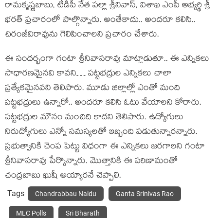
రామ‌కృష్ణ‌బాబు, టీడీపీ నేత పల్లా శ్రీనివాస్, విశాఖ ఎంపీ అభ్య‌ర్థి శ్రీ
భరత్ ప్రచారంలో పాల్గొన్నారు. అంతేకాదు.. అంద‌రూ క‌లిసి..
చిరంజీవిరావును గెలిపించాల‌ని ప్ర‌చారం చేశారు.
ఈ సందర్భంగా గంటా శ్రీనివాసరావు మాట్లాడుతూ.. ఈ ఎన్నికలు
సాధారణమైన‌వి కావని… పట్టభద్రుల ఎన్నికలు చాలా
ప్రత్యేకమైనవని తెలిపారు. మూడు జిల్లాల్లో ఎంతో మంది
పట్టభధ్రులు ఉన్నారో.. అందరూ కలిసి ఓటు వేయాలని కోరారు.
పట్టభద్రుల మౌనం మంచిది కాదని తెలిపారు. ఉద్యోగులు
నిరుద్యోగులు ఎన్నో సమస్యలతో ఇబ్బంది పడుతున్నారన్నారు.
ప్రభుత్వానికి చెంప పెట్టు విధంగా ఈ ఎన్నికలు జరగాలని గంటా
శ్రీనివాసరావు పేర్కొన్నారు. మొత్తానికి ఈ ప‌రిణామంతో
చంద్ర‌బాబు ఖుషీ అయ్యార‌నే చెప్పాలి.
Tags
Chandrabbau Naidu
Ganta Srinivas Rao
MLC Polls
Sri Bharath