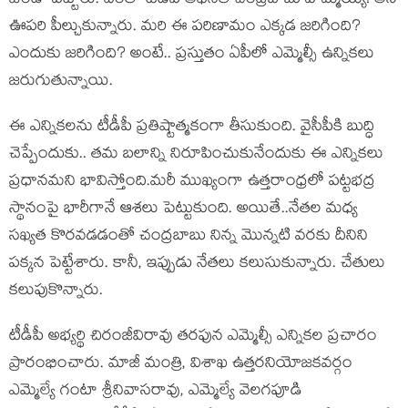
జెండా ప‌ట్టారు. దీంతో టీడీపీ అధినేత చంద్ర‌బాబు హ‌మ్మ‌య్య‌! అని
ఊప‌రి పీల్చుకున్నారు. మరి ఈ ప‌రిణామం ఎక్క‌డ జ‌రిగింది?
ఎందుకు జ‌రిగింది? అంటే.. ప్ర‌స్తుతం ఏపీలో ఎమ్మెల్సీ ఉన్నిక‌లు
జ‌రుగుతున్నాయి.
ఈ ఎన్నిక‌ల‌ను టీడీపీ ప్ర‌తిష్టాత్మ‌కంగా తీసుకుంది. వైసీపీకి బుద్ధి
చెప్పేందుకు.. త‌మ బ‌లాన్ని నిరూపించుకునేందుకు ఈ ఎన్నిక‌లు
ప్ర‌ధానమ‌ని భావిస్తోంది.మ‌రీ ముఖ్యంగా ఉత్త‌రాంధ్ర‌లో ప‌ట్ట‌భ‌ద్ర
స్థానంపై భారీగానే ఆశ‌లు పెట్టుకుంది. అయితే..నేత‌ల మ‌ధ్య
స‌ఖ్య‌త కొర‌వ‌డ‌డంతో చంద్ర‌బాబు నిన్న మొన్న‌టి వ‌ర‌కు దీనిని
ప‌క్క‌న పెట్టేశారు. కానీ, ఇప్పుడు నేత‌లు క‌లుసుకున్నారు. చేతులు
క‌లుపుకొన్నారు.
టీడీపీ అభ్య‌ర్థి చిరంజీవిరావు త‌ర‌ఫున ఎమ్మెల్సీ ఎన్నికల ప్రచారం
ప్రారంభించారు. మాజీ మంత్రి, విశాఖ ఉత్త‌ర‌నియోజ‌క‌వ‌ర్గం
ఎమ్మెల్యే గంటా శ్రీనివాసరావు, ఎమ్మెల్యే వెలగపూడి