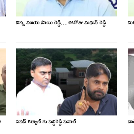
నిన్న విజయ సాయి రెడ్డి… ఈరోజు మిథున్ రెడ్డి
మిథ
!
పవన్ కళ్యాణ్ కు పెద్దిరెడ్డి సవాల్
నాక