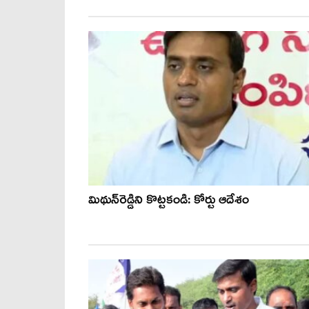
మిథున్‌రెడ్డిని కొట్టకండి: కోర్టు ఆదేశం