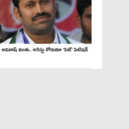
 అవినాష్ వంతు.. అరెస్టు కోరుతూ ‘సిట్‌’ పిటిష‌న్‌