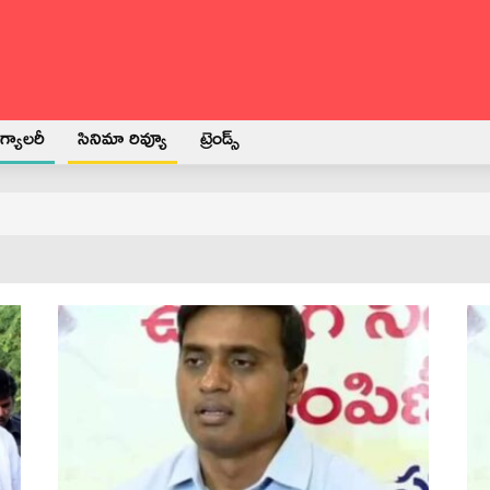
్యాలరీ
సినిమా రివ్యూ
ట్రెండ్స్