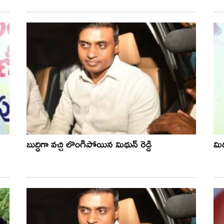
బుద్ధిగా వచ్చి లొంగిపోయిన మిథున్ రెడ్డి
మిథ