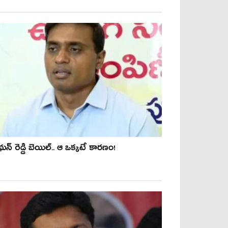
ున్ రెడ్డి బెయిల్‌.. ఆ ఒక్క‌టే కార‌ణం!