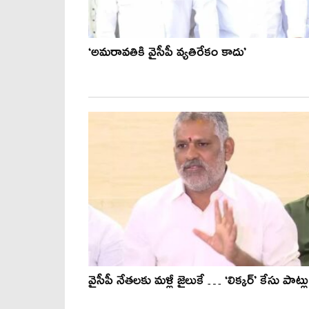
‘అమరావతికి వైసీపీ వ్యతిరేకం కాదు’
వైసీపీ నేత‌ల‌కు మ‌ళ్లీ జైలుకే … ‘లిక్క‌ర్’ కేసు పాట్లు