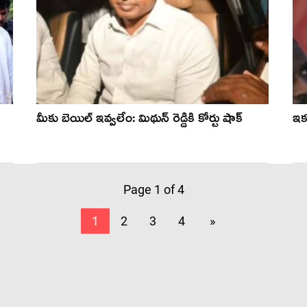
మీకు బెయిల్ ఇవ్వ‌లేం: మిథున్ రెడ్డికి కోర్టు షాక్‌
ఇక‌
Page 1 of 4
1
2
3
4
»