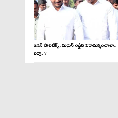
జ‌గ‌న్ పాలిటిక్స్‌: మిథున్ రెడ్డిని ప‌రామ‌ర్శించాలా..
వద్దా.. ?