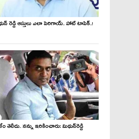
ున్ రెడ్డి ఆస్తులు ఎలా పెరిగాయ్.. హాట్ టాపిక్..!
ేం తెలీదు.. న‌న్ను ఇరికించారు: మిథున్‌రెడ్డి