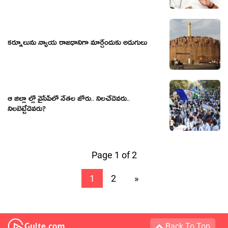
క‌ర్నూలును న్యాయ రాజ‌ధానిగా మార్చేందుకు అడుగులు
ఆ జిల్లా ల్లో వైసీపీలో నేత‌ల జోరు.. నిల‌చేదెవ‌రు..
నిల‌బెట్టేదెవ‌రు?
Page 1 of 2
1
2
»
Back To Top