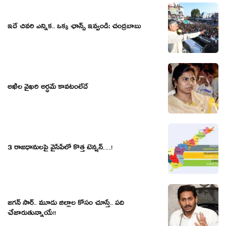
ఇదే చివ‌రి ఎన్నిక‌.. ఒక్క ఛాన్స్ ఇవ్వండి: చంద్ర‌బాబు
అఖిల వైఖరి అర్ధమే కావటంలేదే
3 రాజ‌ధానుల‌పై వైసీపీలో కొత్త టెన్ష‌న్‌…!
జ‌గ‌న్ సార్‌.. మూడు జిల్లాల కోసం చూస్తే.. ప‌ది
చేజారుతున్నాయే!!