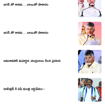
జగన్ తో కానిది… బాబుతో సాకారం
జగన్ తో కానిది… బాబుతో సాకారం
అమరావతికి మహర్దశ..చంద్రబాబు కీలక ప్రకటన
టాలీవుడ్ కి ఏపీ మంత్రి అల్టిమేటం !