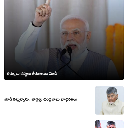
క‌ర్నూలు క‌ష్టాలు తీరుతాయి: మోడీ
మోడీ వ‌స్తున్నారు.. జాగ్ర‌త్త‌: చంద్ర‌బాబు హెచ్చ‌రిక‌లు