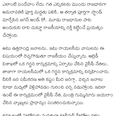
ఎలాంటి సందేహం లేదు. గత ఎన్నికలకు ముందు రాజధానిగా
అమరావతికి పూర్తి మద్దతు పలికి.. ఆ తర్వాత పూర్తిగా స్టాండ్
మార్చేసిన జగన్ అండ్ కో.. మూడు రాజధానుల పాట
అందుకుని దాని చుట్టూ రాజకీయాన్ని రక్తి కట్టించే ప్రయత్నం
చేస్తోంది.
అటు ఉత్తరాంధ్ర జనాలను.. ఇటు రాయలసీమ వాసులను ఈ
విషయంలో రెచ్చగొడుతూ రాజకీయం చేస్తున్నారు. ఆల్రెడీ
విశాఖలో ఒక గర్జన కార్యక్రమాన్ని ఏర్పాటు చేసిన వైసీపీ నేతలు..
తాజాగా రాయలసీమలో ఒక గర్జన కార్యక్రమాన్ని నిర్వహించారు.
దీనికి జన సమీకరణ అతి కష్టం మీద జరగ్గా.. వచ్చిన జనాలు
కూడా మధ్యలో వెళ్లిపోవడం గురించి చర్చ నడుస్తోంది. ఇదిలా
ఉంటే ఈ కార్యక్రమంలో వైసీపీ నేత, మంత్రి గుమ్మనూరు జయరాం
చేసిన వ్యాఖ్యలు ప్రాధాన్యం సంతరించుకున్నాయి.