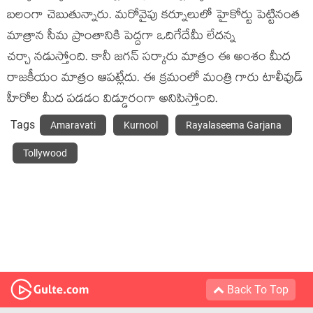
బలంగా చెబుతున్నారు. మరోవైపు కర్నూలులో హైకోర్టు పెట్టినంత
మాత్రాన సీమ ప్రాంతానికి పెద్దగా ఒదిగేదేమీ లేదన్న
చర్చా నడుస్తోంది. కానీ జగన్ సర్కారు మాత్రం ఈ అంశం మీద
రాజకీయం మాత్రం ఆపట్లేదు. ఈ క్రమంలో మంత్రి గారు టాలీవుడ్
హీరోల మీద పడడం విడ్డూరంగా అనిపిస్తోంది.
Tags
Amaravati
Kurnool
Rayalaseema Garjana
Tollywood
Back To Top