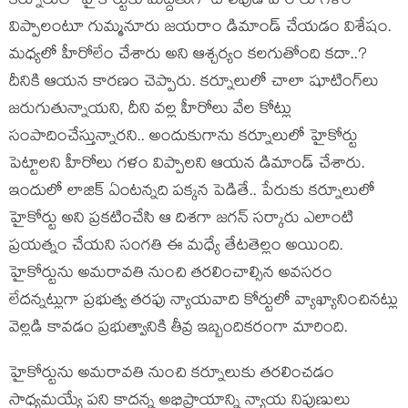
కర్నూలులో హైకోర్టుకు మద్దతుగా టాలీవుడ్ హీరోలు గళం
విప్పాలంటూ గుమ్మనూరు జయరాం డిమాండ్ చేయడం విశేషం.
మధ్యలో హీరోలేం చేశారు అని ఆశ్చర్యం కలగుతోంది కదా..?
దీనికి ఆయన కారణం చెప్పారు. కర్నూలులో చాలా షూటింగ్‌లు
జరుగుతున్నాయని, దీని వల్ల హీరోలు వేల కోట్లు
సంపాదించేస్తున్నారని.. అందుకుగాను కర్నూలులో హైకోర్టు
పెట్టాలని హీరోలు గళం విప్పాలని ఆయన డిమాండ్ చేశారు.
ఇందులో లాజిక్ ఏంటన్నది పక్కన పెడితే.. పేరుకు కర్నూలులో
హైకోర్టు అని ప్రకటించేసి ఆ దిశగా జగన్ సర్కారు ఎలాంటి
ప్రయత్నం చేయని సంగతి ఈ మధ్యే తేటతెల్లం అయింది.
హైకోర్టును అమరావతి నుంచి తరలించాల్సిన అవసరం
లేదన్నట్లుగా ప్రభుత్వ తరఫు న్యాయవాది కోర్టులో వ్యాఖ్యానించినట్లు
వెల్లడి కావడం ప్రభుత్వానికి తీవ్ర ఇబ్బందికరంగా మారింది.
హైకోర్టును అమరావతి నుంచి కర్నూలుకు తరలించడం
సాధ్యమయ్యే పని కాదన్న అభిప్రాయాన్ని న్యాయ నిపుణులు