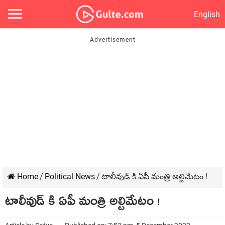
English
Home
/
Political News
/
టాలీవుడ్ కి ఏపీ మంత్రి అల్టిమేటం !
టాలీవుడ్ కి ఏపీ మంత్రి అల్టిమేటం !