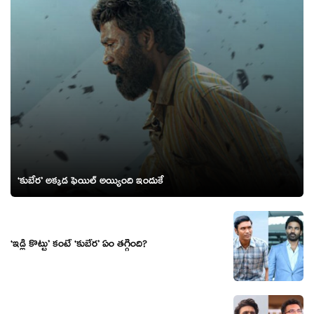
‘కుబేర’ అక్కడ ఫెయిల్ అయ్యింది ఇందుకే
‘ఇడ్లీ కొట్టు’ కంటే ‘కుబేర’ ఏం తగ్గింది?