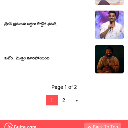
ట్రెండ్ భ్రమలను బద్దలు కొట్టిన ధనుష్
కుబేర.. మొత్తం మారిపోయింది
Page 1 of 2
1
2
»
Back To Top