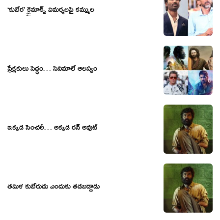
‘కుబేర’ క్లైమాక్స్ విమర్శలపై కమ్ముల
ప్రేక్షకులు సిద్ధం… సినిమాలే ఆలస్యం
ఇక్కడ సెంచరీ… అక్కడ రన్ అవుట్
తమిళ కుబేరుడు ఎందుకు తడబడ్డాడు