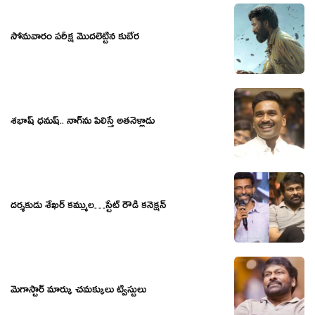
సోమవారం పరీక్ష మొదలెట్టిన కుబేర
శభాష్ ధనుష్.. నాగ్‌ను పిలిస్తే అతనెళ్లాడు
దర్శకుడు శేఖర్ కమ్ముల…స్టేట్ రౌడీ కనెక్షన్
మెగాస్టార్ మార్కు చమక్కులు ట్విస్టులు