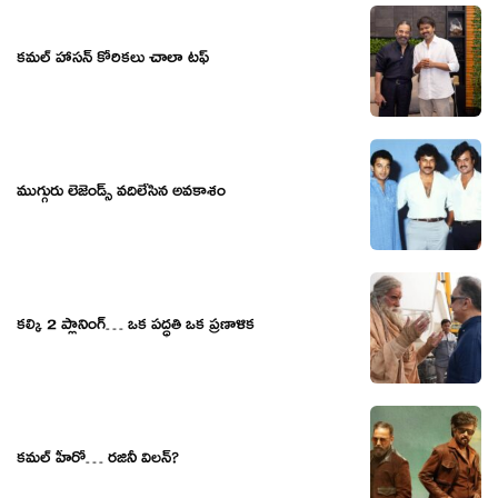
కమల్ హాసన్ కోరికలు చాలా టఫ్
ముగ్గురు లెజెండ్స్ వదిలేసిన అవకాశం
కల్కి 2 ప్లానింగ్… ఒక పద్ధతి ఒక ప్రణాళిక
కమల్ హీరో… రజినీ విలన్?