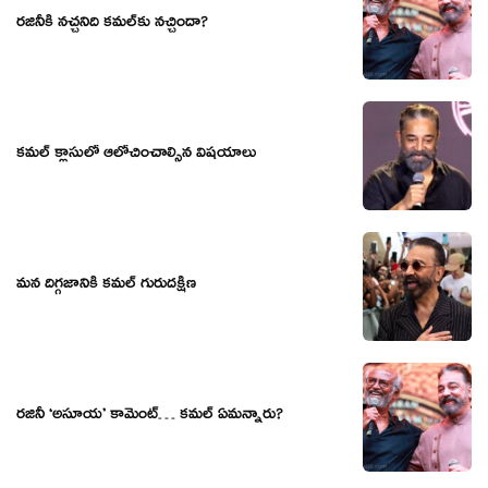
రజినీకి నచ్చనిది కమల్‌కు నచ్చిందా?
కమల్ క్లాసులో ఆలోచించాల్సిన విషయాలు
మన దిగ్గజానికి క‌మ‌ల్ గురుద‌క్షిణ‌
రజినీ ‘అసూయ’ కామెంట్… కమల్ ఏమన్నారు?