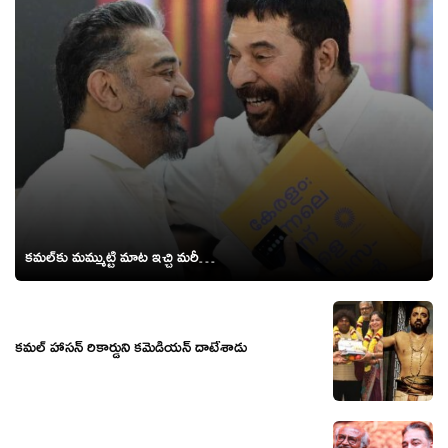
కమల్‌‌కు మమ్ముట్టి మాట ఇచ్చి మరీ…
కమల్ హాసన్ రికార్డుని కమెడియన్ దాటేశాడు