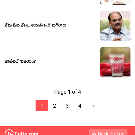
వేటు మీద వేటు.. ఆయనొక్కరే మిగిలారు
జ‌న‌సేనదే ‘విజ‌యం!’
Page 1 of 4
1
2
3
4
»
Back To Top