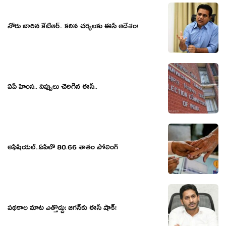
నోరు జారిన కేటీఆర్‌.. క‌ఠిన చ‌ర్య‌ల‌కు ఈసీ ఆదేశం!
ఏపీ హింస‌.. నిప్పులు చెరిగిన ఈసీ..
అఫీషియల్..ఏపీలో 80.66 శాతం పోలింగ్
ప‌థ‌కాల మాట ఎత్తొద్దు: జ‌గ‌న్‌కు ఈసీ షాక్‌!