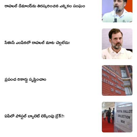
రాహుల్ డిమాండ్‌ను తిరస్కరించిన ఎన్నికల సంఘం
సీఈసీ ఎంపీకలో రాహుల్ మాట చెల్లలేదు!
ప్ర‌పంచ రికార్డు సృష్టించాం
ఏపీలో పోస్ట‌ల్ బ్యాలెట్ లెక్కింపు బ్రేక్‌?!