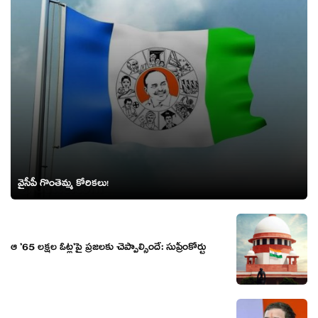
వైసీపీ గొంతెమ్మ కోరిక‌లు!
ఆ ’65 ల‌క్ష‌ల ఓట్ల’పై ప్ర‌జ‌ల‌కు చెప్పాల్సిందే: సుప్రీంకోర్టు