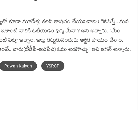
ార్య‌తో కూడా మూడేళ్లు క‌ల‌సి కాపురం చేయ‌నివారిని గెలిపిస్తే.. మ‌న
ంచారు. ఇలాంటి వారికి ఓటేయ‌డం ధ‌ర్మ మేనా? అని అన్నారు. “మేం
ి పట్టా ఇచ్చాం. ఇల్లు క‌ట్టుకునేందుకు ఆర్థిక సాయం చేశాం.
ంటే.. వారు(టీడీపీ-జ‌న‌సేన‌) ఓటు అడ‌గొచ్చు” అని జ‌గ‌న్ అన్నారు.
Pawan Kalyan
YSRCP