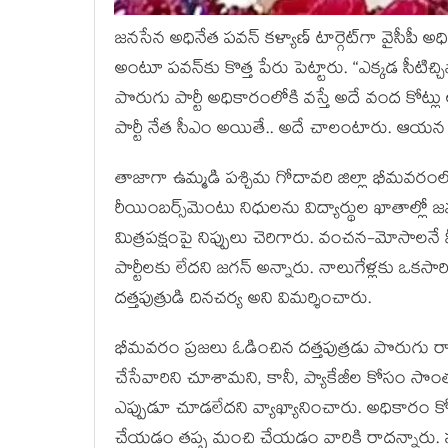
జ‌న‌సేన అధినేత ప‌వ‌న్ క‌ళ్యాణ్ టార్గెట్‌గా వైసీపీ అ
అంటూ ప‌వ‌న్‌కు కొత్త పేరు పెట్టారు. “ఎక్క‌డ సీట
పొరుగు పార్టీ అధికారంలోకి వ‌స్తే అదే వంద కోట్లు 
పార్టీ నేత సీఎం అయితే.. అదే చాలంటారు. ఆయ‌న త్య
తాజాగా ఉమ్మ‌డి ప‌శ్చిమ గోదావ‌రి జిల్లా భీమ‌వ‌రంలో
రీయింబ‌ర్స్‌మెంటు నిధుల‌ను విద్యార్థుల ఖాతాల్ల
మిత్ర‌పక్షంపై నిప్పులు చెరిగారు. వంచ‌న‌-మోసాల‌నే వ
పార్టీల‌కు లేద‌ని జ‌గ‌న్ అన్నారు. నాలుగేళ్ల‌కు ఒక‌సార
ద‌త్త‌పుత్రుడి దిన‌చ‌ర్య అని విమ‌ర్శించారు.
భీమ‌వ‌రం ప్ర‌జ‌లు ఓడించిన ద‌త్త‌పుత్ర‌డు పొరుగు రా
చేసేవారిని చూశామ‌ని, కానీ, ప్యాకేజీల కోసం సొంత
ఎప్పుడూ చూడ‌లేద‌ని వ్యాఖ్యానించారు. అధికారం కో
చేయ‌డం త‌ప్ప మంచి చేయ‌డం వారికి రాద‌న్నారు. సం