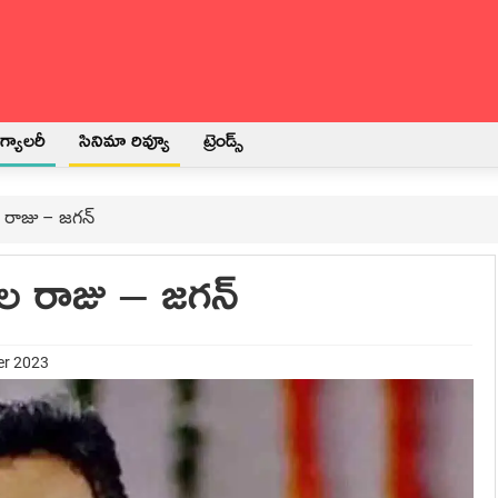
్యాలరీ
సినిమా రివ్యూ
ట్రెండ్స్
ల రాజు – జగన్
ాల రాజు – జగన్
er 2023