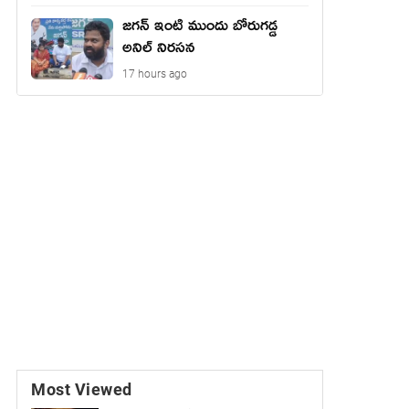
జగన్ ఇంటి ముందు బోరుగడ్డ
అనిల్ నిరసన
17 hours ago
Most Viewed