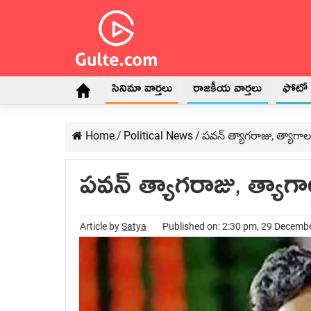
సినిమా వార్తలు
రాజకీయ వార్తలు
ఫోటో గ
Home
/
Political News
/
పవన్ త్యాగరాజు, త్యాగా
పవన్ త్యాగరాజు, త్యాగ
Article by
Satya
Published on: 2:30 pm, 29 Decemb