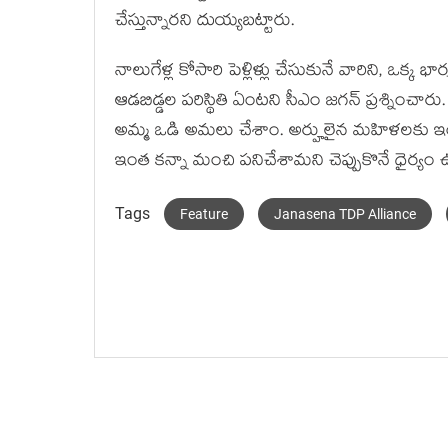
చేస్తున్నార‌ని దుయ్య‌బ‌ట్టారు.
నాలుగేళ్ల కోసారి పెళ్లిళ్లు చేసుకునే వారిని, ఒక్క భ
ఆడ‌బిడ్డ‌ల ప‌రిస్థితి ఏంట‌ని సీఎం జ‌గ‌న్ ప్ర‌శ్ని
అమ్మ ఒడి అమ‌లు చేశాం. అర్హులైన మ‌హిళ‌ల‌కు ఇంట
ఇంత క‌న్నా మంచి ప‌నిచేశామ‌ని చెప్పుకొనే ధైర్యం ఉ
Tags
Feature
Janasena TDP Alliance