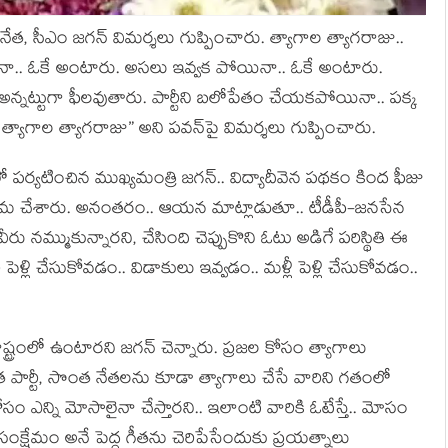
ధినేత‌, సీఎం జ‌గ‌న్ విమ‌ర్శ‌లు గుప్పించారు. త్యాగాల త్యాగ‌రాజు..
ిచ్చినా.. ఓకే అంటారు. అస‌లు ఇవ్వ‌క పోయినా.. ఓకే అంటారు.
అన్న‌ట్టుగా ఫీల‌వుతారు. పార్టీని బ‌లోపేతం చేయ‌క‌పోయినా.. ప‌క్క
ాగాల త్యాగ‌రాజు” అని ప‌వ‌న్‌పై విమ‌ర్శ‌లు గుప్పించారు.
 ప‌ర్య‌టించిన ముఖ్య‌మంత్రి జ‌గ‌న్‌.. విద్యాదీవెన ప‌థకం కింద ఫీజు
ో జ‌మ చేశారు. అనంత‌రం.. ఆయ‌న మాట్లాడుతూ.. టీడీపీ-జ‌న‌సేన
ీరు న‌మ్ముకున్నారని, చేసింది చెప్పుకొని ఓటు అడిగే ప‌రిస్థితి ఈ
ి పెళ్లి చేసుకోవ‌డం.. విడాకులు ఇవ్వ‌డం.. మ‌ళ్లీ పెళ్లి చేసుకోవ‌డం..
ష్ట్రంలో ఉంటార‌ని జ‌గ‌న్ చెన్నారు. ప్ర‌జ‌ల కోసం త్యాగాలు
 పార్టీ, సొంత నేత‌ల‌ను కూడా త్యాగాలు చేసే వారిని గ‌తంలో
సం ఎన్ని మోసాలైనా చేస్తారని.. ఇలాంటి వారికి ఓటేస్తే.. మోసం
క్షేమం అనే పెద్ద గీత‌ను చెరిపేసేందుకు ప్ర‌య‌త్నాలు