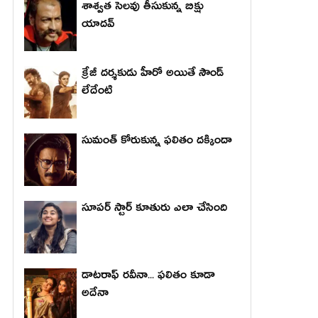
శాశ్వత సెలవు తీసుకున్న బిక్షు
యాదవ్
క్రేజీ దర్శకుడు హీరో అయితే సౌండ్
లేదేంటి
సుమంత్ కోరుకున్న ఫలితం దక్కిందా
సూపర్ స్టార్ కూతురు ఎలా చేసింది
డాటరాఫ్ రవీనా... ఫలితం కూడా
అదేనా