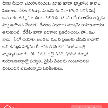
దీనిని దీటుగా ఎదుర్కొనేందుకు మాకు కూడా వ్యూహాలు కావాలి.
ప‌థ‌కాలు, నేత‌ల చ‌రిష్మా.. వంటివి ఈ ద‌ఫా కొంత ప‌నికి వ‌చ్చే
అవ‌కాశం త‌క్కువ‌గా ఉంది. దీనికి మించి ఏం చేయాల‌నేది ఇప్పుడు
పార్టీ ఆలోచ‌న చేయాలి. కేవ‌లం ప‌థ‌కాలు మాత్ర‌మే కాపాడ‌తాయ‌ని
అనుకుంటే.. టీడీపీ కూడా ప‌థ‌కాలు ప్ర‌క‌టించింది. సో.. ఇవి
కాదు.. ఏదో చేయాలి. అంత‌కు మించి ప్ర‌జ‌ల‌కు చేరువ కావాలి“
అని ఉమ్మ‌డి ప‌శ్చిమ గోదావ‌రి కి చెందిన మాజీ మంత్రి
వ్యాఖ్యానించారు. సో.. దీనిని బ‌ట్టి ప‌వ‌న్ ప్ర‌క‌ట‌న త‌ర్వాత‌..
నియోజ‌క‌వ‌ర్గాల్లో పరిస్థితి.. వైసీపీ నేత‌ల‌ను గుంజాట‌న‌కు
దింపింద‌నే చెబుతున్నారు ప‌రిశీల‌కులు.