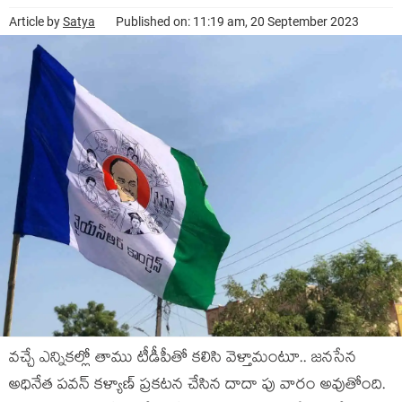
Article by
Satya
Published on: 11:19 am, 20 September 2023
వ‌చ్చే ఎన్నిక‌ల్లో తాము టీడీపీతో క‌లిసి వెళ్తామంటూ.. జ‌న‌సేన
అధినేత ప‌వ‌న్ క‌ళ్యాణ్ ప్ర‌క‌ట‌న చేసిన దాదా పు వారం అవుతోంది.