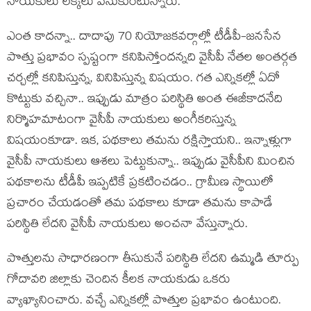
నాయ‌కులు లెక్క‌లు వేసుకుంటున్నారు.
ఎంత కాద‌న్నా.. దాదాపు 70 నియోజ‌క‌వ‌ర్గాల్లో టీడీపీ-జ‌న‌సేన
పొత్తు ప్ర‌భావం స్ప‌ష్టంగా క‌నిపిస్తోంద‌న్న‌ది వైసీపీ నేత‌ల అంత‌ర్గ‌త
చ‌ర్చ‌ల్లో క‌నిపిస్తున్న, వినిపిస్తున్న‌ విష‌యం. గ‌త ఎన్నిక‌ల్లో ఏదో
కొట్టుకు వ‌చ్చినా.. ఇప్పుడు మాత్రం ప‌రిస్థితి అంత ఈజీకాద‌నేది
నిర్మొహ‌మాటంగా వైసీపీ నాయ‌కులు అంగీక‌రిస్తున్న
విష‌యంకూడా. ఇక‌, ప‌థ‌కాలు త‌మ‌ను ర‌క్షిస్తాయ‌ని.. ఇన్నాళ్లుగా
వైసీపీ నాయ‌కులు ఆశ‌లు పెట్టుకున్నా.. ఇప్పుడు వైసీపీని మించిన
ప‌థ‌కాల‌ను టీడీపీ ఇప్ప‌టికే ప్ర‌క‌టించ‌డం.. గ్రామీణ స్థాయిలో
ప్ర‌చారం చేయ‌డంతో త‌మ ప‌థ‌కాలు కూడా త‌మ‌ను కాపాడే
ప‌రిస్థితి లేద‌ని వైసీపీ నాయ‌కులు అంచ‌నా వేస్తున్నారు.
పొత్తుల‌ను సాధార‌ణంగా తీసుకునే ప‌రిస్థితి లేద‌ని ఉమ్మ‌డి తూర్పు
గోదావ‌రి జిల్లాకు చెందిన కీల‌క నాయ‌కుడు ఒక‌రు
వ్యాఖ్యానించారు. వ‌చ్చే ఎన్నిక‌ల్లో పొత్తుల ప్ర‌భావం ఉంటుంది.