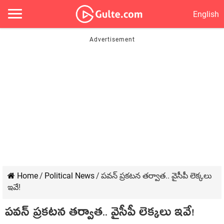
English
Home
/
Political News
/
ప‌వ‌న్ ప్ర‌క‌ట‌న త‌ర్వాత‌.. వైసీపీ లెక్క‌లు
ఇవే!
ప‌వ‌న్ ప్ర‌క‌ట‌న త‌ర్వాత‌.. వైసీపీ లెక్క‌లు ఇవే!