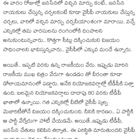
ఈ వారం రోజుల్లో జ‌న‌సేన‌లో వ‌చ్చిన మార్పు కంటే.. జ‌న‌సేన
నాయ‌కులు చేస్తున్న చ‌ర్చ‌లకంటే కూడా వైసీపీ నాయ‌కులు చేస్తున్న
చ‌ర్చ‌లు, వారిలో వ‌చ్చిన మార్పు చ‌ర్చ‌నీయాంశంగా మారాయి. వ‌చ్చే
ఎన్నిక‌ల్లో త‌మ వార‌సుల‌ను రంగంలోకి దింపాల‌ని
అనుకుంటున్న‌వారు.. కొత్త‌గా సీట్లు ద‌క్కించుకుని విజ‌యం
సాధించాల‌ని భావిస్తున్న‌వారు.. వైసీపీలో ఎక్కువ మందే ఉన్నారు.
అయితే.. ఇప్పటి వ‌ర‌కు ఉన్న రాజ‌కీయం వేరు. ఇప్పుడు మారిన
రాజ‌కీయ ముఖ చిత్రం వేరుగా ఉండ‌డం తో వీరంతా కూడా
డోలాయ‌మానంలో ప‌డ్డారు. అనేక‌ నియోజ‌క‌వ‌ర్గాల్లో టీడీపీకి స‌త్తా
ఉంది. బ‌ల‌మైన నియోజక‌వ‌ర్గాలు దాదాపు 80 వ‌ర‌కు టీడీపీ
ఖాతాలో ఉన్నాయి. గ‌త ఎన్నిక‌ల్లో వీటిలో వైసీపీ స్వ‌ల్ప
మెజారిటీతోనే విజ‌యం ద‌క్కించుకుంది. దీనికి కార‌ణం.. ఏ పార్టీకి
ఆ పార్టీ వేర్వేరుగా పోటీ చేయ‌డ‌మే. అయితే..ఇప్పుడు టీడీపీ,
జ‌న‌సేన చేతులు క‌లిపిన త‌ర్వాత‌.. ఈ ప‌రిస్థితి మారుతుంద‌ని వైసీపీ