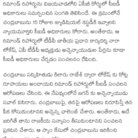
రిమాండ్ రిపోర్టును విజయవాడలోని ఏసీబీ కోర్టులో సీఐడీ
అధికారులు సమర్పించిన సంగతి తెలిసిందే. ఈ క్రమంలోనే
చంద్రబాబును 15 రోజుల జ్యుడిషియల్ కస్టడీకి ఇవ్వాలని
న్యాయమూర్తిని సీఐడీ అధికారులు కోరారు. అంతేకాదు, ఆ
రిమాండ్ రిపోర్టులో టీడీపీ జాతీయ ప్రధాన కార్యదర్శి నారా
లోకేష్, ఏపీ టీడీపీ అధ్యక్షుడు అచ్చెన్నాయుడుల పేర్లను కూడా
సీఐడీ అధికారులు చేర్చడం సంచలనం రేపింది.
చంద్రబాబు సన్నిహితుడు కిలారు రాజేశ్ ద్వారా లోకేష్ కు కోట్ల
రూపాయలు అందాయని రిమాండ్ రిపోర్టులో సీఐడీ సంచలన
ఆరోపణలు చేసింది. ఈ నేపథ్యంలోనే జగన్ కు అచ్చెన్నాయుడు
సవాల్ విసిరారు. చంద్రబాబుపై, తనపై ఆరోపణలు నిరూపిస్తే తన
పీక కోసుకుంటానని అచ్చెన్న ఛాలెంజ్ చేశారు. అంతేకాదు, అదే
జరిగితే తాను రాజకీయ సన్యాసం తీసుకుంటానని సంచలన
ప్రకటన చేశారు. ఆ స్కాం కేసులో చంద్రబాబును ఇరికించి