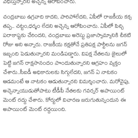
వేధిస్తున్నారని అచ్చెన్న ఆరోపించారు.
చంద్రబాబు ఉగ్రవాది కాదని, పారిపోలేదని, ఏపీలో రాజకీయ కక్స
తప్ప.. చట్టం,ధర్మం లేదని అచ్చెన్న ఆరోపించారు. ఏపీలో పిచ్చి
పరాకాష్టకు చేరిందని, చంద్రబాబు అరెస్టు ప్రజాస్వామ్యానికి చీకటి
రోజు అని అన్నారు. రాజకీయ కక్షతోనే ప్రతిపక్ష పార్టీలను జగన్
ఇబ్బంది పెడుతున్నారని మండిపడ్డారు. విపక్ష నేతలను జైలులో
పెట్టి జగన్ రాక్షసానందం పొందుతున్నారని ఆగ్రహం వ్యక్తం
చేశారు..సీఐడీ అధికారులకు సిగ్గులేదని, జగన్ ఏ నాటకం
ఆడమంటే ఆ నాటకం ఆడుతున్నారని విమర్శించారు. మరోవైపు,
అచ్చెన్నాయుడుతోపాటు టీడీపీ నేతలకు గవర్నర్ అపాయింట్
మెంట్ రద్దు చేశారు. కోర్టులో విచారణ జరుగుతున్నందున ఈ
అపాయింట్ మెంట్ రద్దయింది.