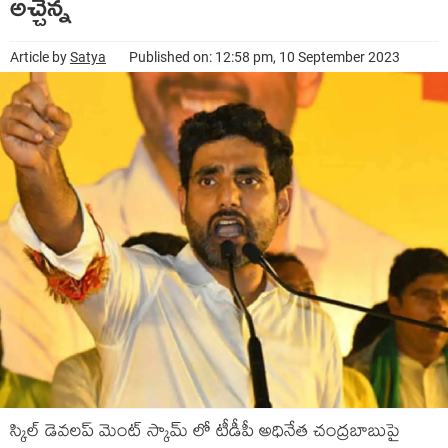
అచ్చెన్న
Article by
Satya
Published on: 12:58 pm, 10 September 2023
స్కిల్ డెవలప్ మెంట్ స్కామ్ లో టీడీపీ అధినేత చంద్రబాబుపై