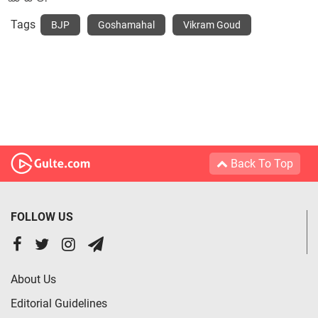
Tags
BJP
Goshamahal
Vikram Goud
Back To Top
FOLLOW US
About Us
Editorial Guidelines