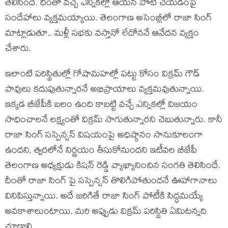
తెలిసిందే. దీంతో వచ్చే ఎన్నికల్లో ఆయన పోటీ చేయడంపై
సందేహాలు వ్యక్తమయ్యాయి. తెలంగాణ అసెంబ్లీలో రాజా సింగ్
మాట్లాడుతూ.. మళ్లీ సభకు వస్తానో లేదోననే ఆవేదన వ్యక్తం
చేశారు.
ఇలాంటి పరిస్థితుల్లో గోషామహల్లో పట్టు కోసం విక్రమ్ గౌడ్
పావులు కదుపుతున్నారనే అభిప్రాయాలు వ్యక్తమవుతున్నాయి.
ఇక్కడ బీజేపీకి బలం ఉంది కాబట్టి వచ్చే ఎన్నికల్లో విజయం
సాధించాలనే లక్ష్యంతో విక్రమ్ సాగుతున్నారని చెబుతున్నారు. కానీ
రాజా సింగ్ సస్పెన్షన్ విషయంపై అధిష్ఠానం సానుకూలంగా
ఉందని, త్వరలోనే నిర్ణయం తీసుకోనుందని ఇటీవల బీజేపీ
తెలంగాణ అధ్యక్షుడు కిషన్ రెడ్డి వ్యాఖ్యానించిన సంగతి తెలిసిందే.
దీంతో రాజా సింగ్ పై సస్పెన్షన్ తొలిగిపోతుందనే ఊహాగానాలు
వినిపిస్తున్నాయి. అదే జరిగితే రాజా సింగ్ పోటీకి సిద్ధమయ్యే
అవకాశాలుంటాయి. మరి అప్పుడు విక్రమ్ పరిస్థితి ఏమిటన్నది
చూడాలి.