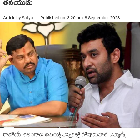
తనయుడు
Article by
Satya
Published on: 3:20 pm, 8 September 2023
రాబోయే తెలంగాణ అసెంబ్లీ ఎన్నికల్లో గోషామహల్ ఎమ్మెల్యే