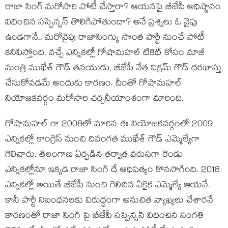
రాజా సింగ్ మరోసారి పోటీ చేస్తారా? ఆయనపై బీజేపీ అధిష్ఠానం
విధించిన సస్పెన్షన్ తొలిగిపోతుందా? అనే ప్రశ్నలు ఓ వైపు
ఉండగానే.. మరోవైపు రాజాసింగ్కు సొంత పార్టీ నుంచే పోటీ
కనిపిస్తోంది. వచ్చే ఎన్నికల్లో గోషామహల్ టికెట్ కోసం మాజీ
మంత్రి ముఖేశ్ గౌడ్ తనయుడు, బీజేపీ నేత విక్రమ్ గౌడ్ దరఖాస్తు
చేసుకోవడమే అందుకు కారణం. దీంతో గోషామహల్
నియోజకవర్గం మరోసారి చర్చనీయాంశంగా మారింది.
గోషామహల్ గా 2008లో మారిన ఈ నియోజకవర్గంలో 2009
ఎన్నికల్లో కాంగ్రెస్ నుంచి దివంగత ముఖేశ్ గౌడ్ ఎమ్మెల్యేగా
గెలిచారు. తెలంగాణ ఏర్పడిన తర్వాత వరుసగా రెండు
ఎన్నికల్లోనూ ఇక్కడ రాజా సింగ్ దే ఆధిపత్యం కొనసాగింది. 2018
ఎన్నికల్లో అయితే బీజేపీ నుంచి గెలిచిన ఏకైక ఎమ్మెల్యే ఆయనే.
కానీ పార్టీ నిబంధనలకు విరుద్ధంగా అనుచిత వ్యాఖ్యలు చేశారనే
కారణంతో రాజా సింగ్ పై బీజేపీ సస్పెన్షన్ విధించిన సంగతి