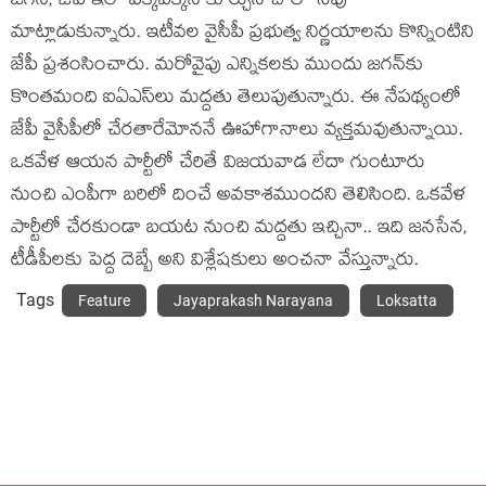
జ‌గ‌న్‌, జేపీ ఇలా ప‌క్క‌ప‌క్క‌నే కూర్చుని చాలా సేపు
మాట్లాడుకున్నారు. ఇటీవ‌ల వైసీపీ ప్ర‌భుత్వ నిర్ణ‌యాల‌ను కొన్నింటిని
జేపీ ప్ర‌శంసించారు. మ‌రోవైపు ఎన్నిక‌ల‌కు ముందు జ‌గ‌న్‌కు
కొంత‌మంది ఐఏఎస్‌లు మ‌ద్ద‌తు తెలుపుతున్నారు. ఈ నేప‌థ్యంలో
జేపీ వైసీపీలో చేరతారేమోన‌నే ఊహాగానాలు వ్య‌క్త‌మ‌వుతున్నాయి.
ఒక‌వేళ ఆయ‌న పార్టీలో చేరితే విజ‌య‌వాడ లేదా గుంటూరు
నుంచి ఎంపీగా బ‌రిలో దించే అవ‌కాశ‌ముంద‌ని తెలిసింది. ఒక‌వేళ
పార్టీలో చేర‌కుండా బ‌య‌ట నుంచి మ‌ద్ద‌తు ఇచ్చినా.. ఇది జ‌న‌సేన‌,
టీడీపీల‌కు పెద్ద దెబ్బే అని విశ్లేష‌కులు అంచ‌నా వేస్తున్నారు.
Tags
Feature
Jayaprakash Narayana
Loksatta