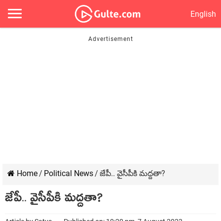
English
Home
/
Political News
/
జేపీ.. వైసీపీకి మ‌ద్ద‌తా?
జేపీ.. వైసీపీకి మ‌ద్ద‌తా?