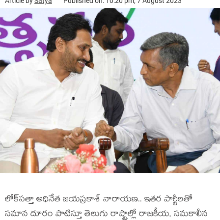
Article by
Satya
Published on: 10:20 pm, 7 August 2023
లోక్‌స‌త్తా అధినేత జ‌య‌ప్ర‌కాశ్ నారాయ‌ణ‌.. ఇత‌ర పార్టీల‌తో
స‌మాన దూరం పాటిస్తూ తెలుగు రాష్ట్రాల్లో రాజ‌కీయ‌, స‌మ‌కాలీన