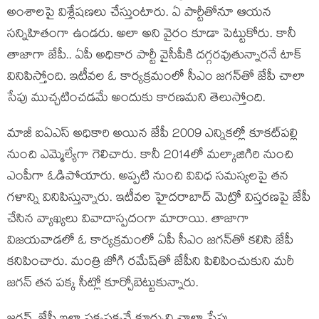
అంశాల‌పై విశ్లేష‌ణలు చేస్తుంటారు. ఏ పార్టీతోనూ ఆయ‌న
స‌న్నిహితంగా ఉండ‌రు. అలా అని వైరం కూడా పెట్టుకోరు. కానీ
తాజాగా జేపీ.. ఏపీ అధికార పార్టీ వైసీపీకి ద‌గ్గ‌ర‌వుతున్నార‌నే టాక్
వినిపిస్తోంది. ఇటీవ‌ల ఓ కార్య‌క్ర‌మంలో సీఎం జ‌గ‌న్‌తో జేపీ చాలా
సేపు ముచ్చ‌టించ‌డ‌మే అందుకు కార‌ణ‌మ‌ని తెలుస్తోంది.
మాజీ ఐఏఎస్ అధికారి అయిన జేపీ 2009 ఎన్నిక‌ల్లో కూక‌ట్‌ప‌ల్లి
నుంచి ఎమ్మెల్యేగా గెలిచారు. కానీ 2014లో మ‌ల్కాజిగిరి నుంచి
ఎంపీగా ఓడిపోయారు. అప్ప‌టి నుంచి వివిధ స‌మ‌స్య‌ల‌పై త‌న
గ‌ళాన్ని వినిపిస్తున్నారు. ఇటీవ‌ల హైదరాబాద్ మెట్రో విస్త‌ర‌ణపై జేపీ
చేసిన వ్యాఖ్య‌లు వివాదాస్ప‌దంగా మారాయి. తాజాగా
విజ‌య‌వాడ‌లో ఓ కార్య‌క్ర‌మంలో ఏపీ సీఎం జ‌గ‌న్‌తో క‌లిసి జేపీ
క‌నిపించారు. మంత్రి జోగి ర‌మేష్‌తో జేపీని పిలిపించుకుని మ‌రీ
జ‌గ‌న్ త‌న ప‌క్క సీట్లో కూర్చోబెట్టుకున్నారు.