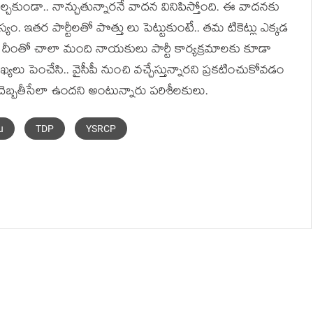
్చ‌కుండా.. నాన్చుతున్నార‌నే వాద‌న వినిపిస్తోంది. ఈ వాద‌న‌కు
స్యం. ఇత‌ర పార్టీల‌తో పొత్తు లు పెట్టుకుంటే.. త‌మ టికెట్లు ఎక్క‌డ
ది. దీంతో చాలా మంది నాయ‌కులు పార్టీ కార్య‌క్ర‌మాల‌కు కూడా
 పెంచేసి.. వైసీపీ నుంచి వ‌చ్చేస్తున్నార‌ని ప్ర‌క‌టించుకోవ‌డం
దెబ్బ‌తీసేలా ఉంద‌ని అంటున్నారు ప‌రిశీల‌కులు.
u
TDP
YSRCP