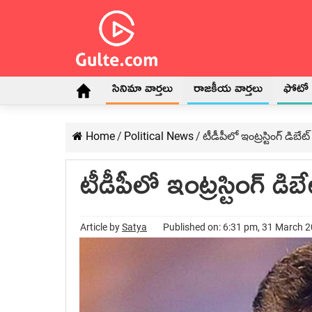
సినిమా వార్తలు
రాజకీయ వార్తలు
ఫోటో గ
Home
/
Political News
/
టీడీపీలో ఇంట్ర‌స్టింగ్ డిబేట్‌
టీడీపీలో ఇంట్ర‌స్టింగ్ డిబేట
Article by
Satya
Published on: 6:31 pm, 31 March 