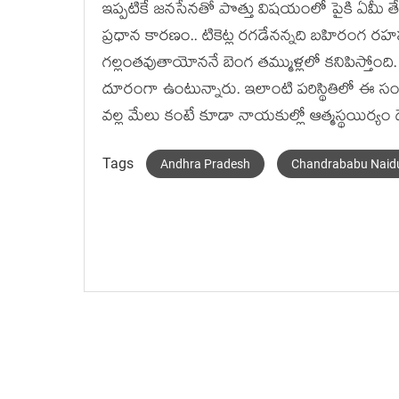
ఇప్ప‌టికే జ‌న‌సేన‌తో పొత్తు విష‌యంలో పైకి ఏమీ తేల
ప్ర‌ధాన కార‌ణం.. టికెట్ల ర‌గ‌డేన‌న్న‌ది బ‌హిరంగ ర‌హ‌
గ‌ల్లంత‌వుతాయోన‌నే బెంగ త‌మ్ముళ్ల‌లో క‌నిపిస్తోం
దూరంగా ఉంటున్నారు. ఇలాంటి ప‌రిస్థితిలో ఈ సంఖ్య‌లు
వ‌ల్ల మేలు కంటే కూడా నాయ‌కుల్లో ఆత్మ‌స్థ‌యిర్యం 
Tags
Andhra Pradesh
Chandrababu Naid