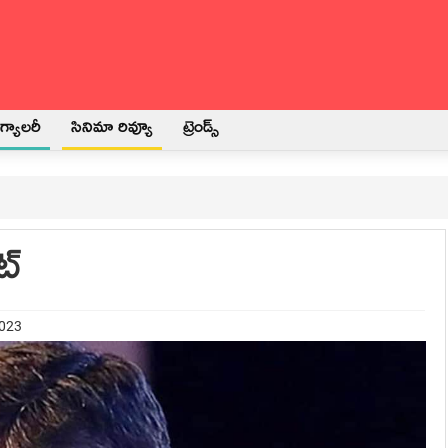
్యాలరీ
సినిమా రివ్యూ
ట్రెండ్స్
్‌
2023