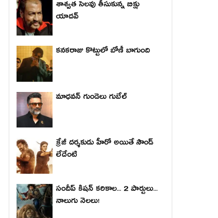
శాశ్వత సెలవు తీసుకున్న బిక్షు
యాదవ్
కనకరాజు కొట్టులో బోణీ బాగుంది
మాధ‌వ‌న్ గుండెలు గుబేల్‌
క్రేజీ దర్శకుడు హీరో అయితే సౌండ్
లేదేంటి
సందీప్ కిషన్ కరికాల... 2 పార్టులు...
నాలుగు నెలలు!