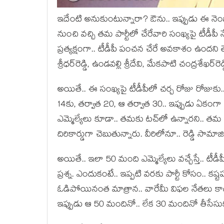
ఇదేంటి అనుకుంటున్నారా? ఔను.. ఇప్పుడు ఈ నెంబ‌ర్లే ప
నుంచి వ‌చ్చి త‌మ పార్టీలో చేరేవారి సంఖ్య‌పై టీడీపీ
ప్ర‌త్య‌క్షంగా.. టీడీపీ పంచ‌న చేరే అవ‌కాశం ఉంద‌న
శ్రీధ‌ర్‌రెడ్డి, ఉండ‌వ‌ల్లి శ్రీదేవి, మేక‌పాటి చంద్ర‌శేఖ‌ర
అయితే.. ఈ సంఖ్య‌పై టీడీపీలో చ‌ర్చ రోజు రోజుకు.. 
14కు, త‌ర్వాత 20, ఆ త‌ర్వాత 30.. ఇప్పుడు ఏకంగ
ఎమ్మెల్యేలు కూడా.. త‌మ‌కు ట‌చ్‌లో ఉన్నార‌ని.. త‌మ 
దిరికార్డుగా చెబుతున్నారు. వీరిలోనూ.. రెడ్డి సామాజిక
అయితే.. ఇలా 50 మంది ఎమ్మెల్యేలు వ‌చ్చేస్తే.. టీడీపీ
ప్ర‌శ్న‌. ఎందుకంటే.. ఇప్ప‌టి వ‌ర‌కు పార్టీ కోసం.. క‌ష్ట‌
ఓడిపోయినంత మాత్రాన‌.. వారేమీ విఫ‌ల నేత‌లు కాదు
ఇప్పుడు ఆ 50 మందినో.. లేక 30 మందినో తీసేసుకుంటే.