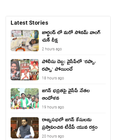
Latest Stories
జార్ఖండ్ లో మరో సోనమ్ వాంగ్
చుక్ దీక్ష
2 hours ago
పోలీసు దెబ్బ: వైసీపీలో `ర‌ప్పా-
ర‌ప్పా` పోయిందే
18 hours ago
జ‌గ‌న్ భద్రతపై వైసీపీ నేతల
ఆందోళన
19 hours ago
రాజ్యసభలో జగన్ కేసులను
ప్రస్తావించిన టీడీపీ యువ రక్తం
20 hours ago