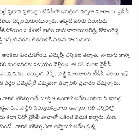
్ర‌ధాన ప్ర‌తిప‌క్షం టీడీపీలో ఆస‌క్తిక‌ర చ‌ర్చ‌గా మారాయి. వైసీపీ
 నేత‌లు చ‌ర్చించుకుంటున్నారు. ఇప్ప‌టి వ‌ర‌కు న‌లుగురు
ి తేలిపోయింది. వీరిలో ఆనం రామ‌నారాయ‌ణ‌రెడ్డి, కోటంరెడ్డి
్‌రెడ్డి ఇప్ప‌టి వ‌ర‌కు తెర‌మీద‌కి వ‌చ్చిన నాయ‌కులు.
అంకెలు పెంచుతోంది. ఎమ్మెల్సీ ఎన్నిక‌ల త‌ర్వాత‌.. నాలుగు కాస్తా
ా 50 మందివ‌ర‌కు విష‌యం వెళ్లింది. ఈ 50 మంది వైసీపీ
నాయ‌కుడు.. క‌నుసైగ చేస్తే.. పార్టీ మార‌తార‌ని టీడీపీ నేత‌లు ఆఫ్
 వ‌ర్గం ఎమ్మెల్యేలే ఎక్కువ‌గా ఉన్నార‌ని ప్ర‌చారం చేస్తున్నారు.
 వారికి టికెట్లు ఇచ్చే ప‌రిస్థితి ఉందా? అనేది మిలియన్ డాల‌ర్ల
ప‌డ్డ‌వారు.. పార్టీని న‌మ్ముకున్న‌వారు ఉన్నారు. గ‌త ఎన్నిక‌ల్లో
 క‌దా! ఏదో వైసీపీ హ‌వాలో ఒకింత వెనుక బ‌డ్డారు. మ‌రి..
. వారికి టికెట్లు ఎలా ఇస్తారు? అనేది ప్ర‌శ్న‌.