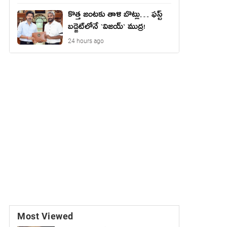
కొత్త జంట‌కు తాళి బొట్లు… ఫ‌స్ట్
బ‌డ్జెట్‌లోనే `విజ‌య్` ముద్ర‌!
24 hours ago
Most Viewed