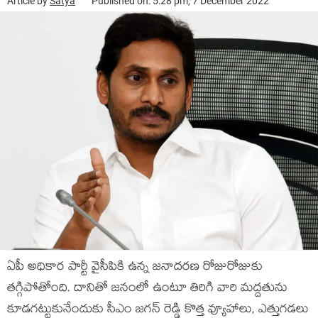
Article by
Satya
Published on: 5:28 pm, 7 December 2022
ఏపీ అధికార పార్టీ వైసీపికి ఉన్న జనాదరణ రోజురోజుకు
తగ్గిపోతోంది. దానితో జనంలో ఉంటూ తిరిగి వారి మద్దతును
కూడగట్టుకునేందుకు సీఎం జగన్ రెడ్డి కొత్త వ్యూహాలు, ఎత్తుగడలు