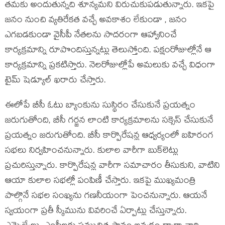
తమకు అందుతున్నది శూన్యమని విరుచుకుపడుతున్నారు. ఇకపై
జనం నుంచి వ్యతిరేకత వచ్చే అవకాశం లేకుండా , జనం
ఎగబడకుండా వైసీపీ నేతలను సాదరంగా ఆహ్వానించే
కార్యక్రమాన్ని రూపొందిస్తున్నట్లు తెలుస్తోంది. పక్షంరోజుల్లోనే ఆ
కార్యక్రమాన్ని ప్రకటిస్తారు. నెలరోజుల్లోపే అమలుకు వచ్చే విధంగా
టైమ్ షెడ్యూల్ ఖరారు చేస్తారు.
ఈలోపే బీసీ ఓటు బ్యాంకును సుస్థిరం చేసుకునే ప్రయత్నం
జరుగుతోంది, బీసీ గర్జన లాంటి కార్యక్రమాలను సక్సెస్ చేసుకునే
ప్రయత్నం జరుగుతోంది. బీసీ కార్పొరేషన్ల ఆధ్వర్యంలో బహిరంగ
సభలు నిర్వహించనున్నారు. కులాల వారీగా బుక్‌లెట్లు
ప్రచురిస్తున్నారు. కార్పొరేషన్ల వారీగా సమాచారం తీసుకుని, వాటిని
ఆయా కులాల సభల్లో పంపిణీ చేస్తారు. ఇకపై ముఖ్యమంత్రి
పాల్గొనే సభల సంఖ్యను గణనీయంగా పెంచనున్నారు. ఆయనే
స్వయంగా ప్రతీ స్కీమును వివరించే ఏర్పాట్లు చేస్తున్నారు.