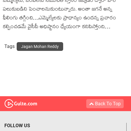
ఎమ్మెల్యేలు, ఎంపీలకు సముచిత స్తానం ఇవ్వడం ద్వారా వారి
పలుకుబడిని పెంచాలనుకుంటున్నారు. అంతా జగనే అన్న
ఫీలింగు తగ్గించి…ఎమ్మెల్యేలకు ప్రాధాన్యం ఉందన్న ప్రచారం
కల్పించడమే వైసీపీ అధిష్టానం ధ్యేయంగా కనిపిస్తోంది…
Tags
Jagan Mohan Reddy
Back To Top
FOLLOW US