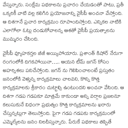
వేస్తున్నారు. సంక్షేమ పథకాలను ప్రచారం చేయడంతో పాటు, ప్రతీ
ఒక్కరికీ వాటి వల్ల కలిగిన ప్రయోజనాన్ని వైసీపీ అంచనా వేస్తోంది.
ఆ దిశగానే ప్రచార కార్యక్రమం రూపొందిస్తోంది. ఎన్నికల నాటికి
ఎలాగోలా ఓట్లు దండుకోవాలన్న ఆశతో వైసీపీ ప్రయత్నాలను
ముమ్మరం చేసింది.
వైసీపీ వ్యూహకర్తల బీజీ అయ్యిపోయారు. ప్రశాంత్ కిషోర్ నేరుగా
రంగంలోకి దిగకపోయినా….. ఆయన టీమ్ జగన్ కోసం
అహర్నిశలు పనిచేస్తోంది. జగన్ ను గెలిపించాలంటే ప్రస్తుతం
జనంలోకి వెళ్తున్న కార్యక్రమాలు చాలవని, కొన్ని కొత్త
కార్యక్రమాలకు శ్రీకారం చుట్టాల్సి ఉంటుందని అంచనా వేసింది. ఆ
దిశగా గడప గడపకూ మాత్రమే కాకుండా అన్ని వర్గాల ప్రజలనూ
కలుసుకునే విధంగా ప్రభుత్వం కొత్త కార్యక్రమాలను ఖరారు
చేస్తున్నట్లుగా తెలుస్తోంది. పైగా గడప గడపకు కార్యక్రమంలో
ఎమ్మెల్యేలను జనం నిలదీస్తున్నారు. పేరుకే పథకాలు తప్పితే