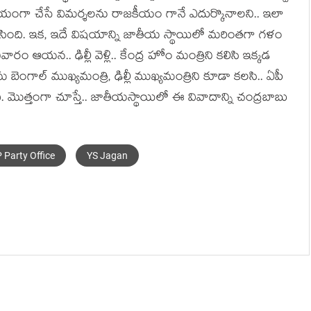
జ‌కీయంగా చేసే విమ‌ర్శ‌ల‌ను రాజ‌కీయం గానే ఎదుర్కొనాల‌ని.. ఇలా
చేసింది. ఇక‌, ఇదే విష‌యాన్ని జాతీయ స్థాయిలో మ‌రింత‌గా గ‌ళం
రం ఆయ‌న‌.. ఢిల్లీ వెళ్లి.. కేంద్ర హోం మంత్రిని క‌లిసి ఇక్క‌డ
బెంగాల్ ముఖ్య‌మంత్రి, ఢిల్లీ ముఖ్య‌మంత్రిని కూడా క‌ల‌సి.. ఏపీ
ది. మొత్తంగా చూస్తే.. జాతీయ‌స్థాయిలో ఈ వివాదాన్ని చంద్ర‌బాబు
 Party Office
YS Jagan