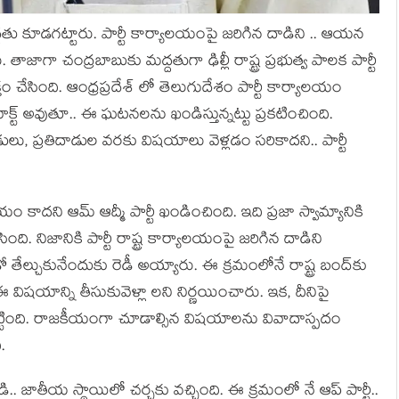
తు కూడ‌గ‌ట్టారు. పార్టీ కార్యాల‌యంపై జ‌రిగిన దాడిని .. ఆయ‌న
ాజాగా చంద్ర‌బాబుకు మ‌ద్ద‌తుగా ఢిల్లీ రాష్ట్ర ప్ర‌భుత్వ పాల‌క పార్టీ
‌క్తం చేసింది. ఆంధ్రప్రదేశ్ లో తెలుగుదేశం పార్టీ కార్యాలయం
్ట్ అవుతూ.. ఈ ఘ‌ట‌న‌ల‌ను ఖండిస్తున్న‌ట్టు ప్ర‌క‌టించింది.
ులు, ప్ర‌తిదాడుల వ‌ర‌కు విష‌యాలు వెళ్ల‌డం స‌రికాద‌ని.. పార్టీ
ాదని ఆమ్ ఆద్మీ పార్టీ ఖండించింది. ఇది ప్రజా స్వామ్యానికి
ంది. నిజానికి పార్టీ రాష్ట్ర కార్యాల‌యంపై జ‌రిగిన దాడిని
ో తేల్చుకునేందుకు రెడీ అయ్యారు. ఈ క్ర‌మంలోనే రాష్ట్ర బంద్‌కు
 విష‌యాన్ని తీసుకువెళ్లా ల‌ని నిర్ణ‌యించారు. ఇక‌, దీనిపై
టింది. రాజ‌కీయంగా చూడాల్సిన విష‌యాల‌ను వివాదాస్ప‌దం
.
.. జాతీయ స్థాయిలో చ‌ర్చ‌కు వ‌చ్చింది. ఈ క్ర‌మంలో నే ఆప్ పార్టీ..