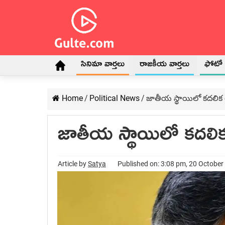
సినిమా వార్తలు
రాజకీయ వార్తలు
ఫోటో గ
Home
/
Political News
/
జాతీయ స్థాయిలో క‌ద‌లిక త
జాతీయ స్థాయిలో క‌ద‌లిక 
Article by
Satya
Published on: 3:08 pm, 20 October