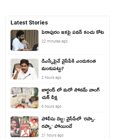
Latest Stories
పిఠాపురం ఇకపై పవన్ కంచు కోట
22 minutes ago
డీఎస్సీపైనే వైసీపీకి ఎందుకంత
మంకుపట్టు?
2 hours ago
జార్ఖండ్ లో మరో సోనమ్ వాంగ్
చుక్ దీక్ష
6 hours ago
పోలీసు దెబ్బ: వైసీపీలో `ర‌ప్పా-
ర‌ప్పా` పోయిందే
21 hours ago