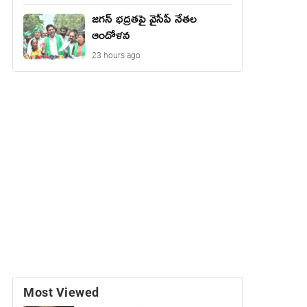
జ‌గ‌న్ భద్రతపై వైసీపీ నేతల
ఆందోళన
23 hours ago
Most Viewed