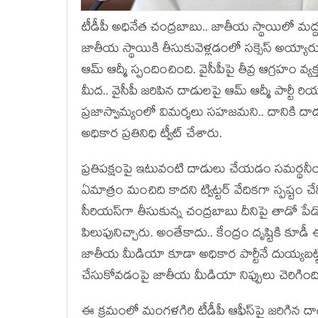
టీడీపీ అధినేత చంద్ర‌బాబు.. జాతీయ స్థాయిలో మ‌ద్ద‌
జాతీయ స్థాయికి తీసుకువెళ్ల‌డంలో స‌క్సెస్ అయ్యారు. త
ఆమ్ ఆద్మీ స్పందించింది. వైసీపీపై తీవ్ర ఆగ్ర‌హం వ్య
మీద.. వైసీపీ జరిపిన దాడులపై ఆమ్ ఆద్మీ పార్టీ రియాక
ప్ర‌జాస్వామ్యంలో విమ‌ర్శ‌లు స‌హ‌జ‌మ‌ని.. దానికి దాడ
అధికార ప్ర‌తినిధి ట్వీట్ చేశారు.
ప్రతిపక్షంపై ఇటువంటి దాడులు చేయడం సమర్థనీయం క
ఏమాత్రం మంచిది కాదని ట్విట్టర్ వేదికగా స్పష్టం చేసి
సీరియ‌స్‌గా తీసుకున్న చంద్ర‌బాబు దీనిపై తాడో పేడ
పిలుపునిచ్చారు. అంతేకాదు.. కేంద్రం దృష్టికి కూడీ ఈ
జాతీయ మీడియా కూడా అధికార పార్టీనే దుయ్య‌బ‌ట్
చేసుకోవ‌డంపై జాతీయ మీడియా నిప్పులు చెరిగింది
ఈ క్ర‌మంలో మంగ‌ళ‌గిరి టీడీపీ ఆఫీస్‌పై జ‌రిగిన దాడి