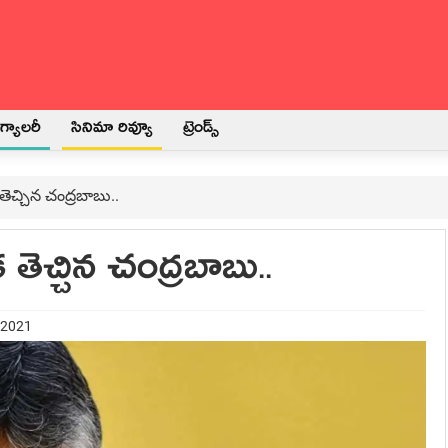
్యాలరీ
సినిమా రివ్యూ
ట్రెండ్స్
ెచ్చిన చంద్ర‌బాబు..
తెచ్చిన చంద్ర‌బాబు..
 2021