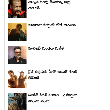
శాశ్వత సెలవు తీసుకున్న బిక్షు
యాదవ్
కనకరాజు కొట్టులో బోణీ బాగుంది
మాధ‌వ‌న్ గుండెలు గుబేల్‌
క్రేజీ దర్శకుడు హీరో అయితే సౌండ్
లేదేంటి
సందీప్ కిషన్ కరికాల... 2 పార్టులు...
నాలుగు నెలలు!