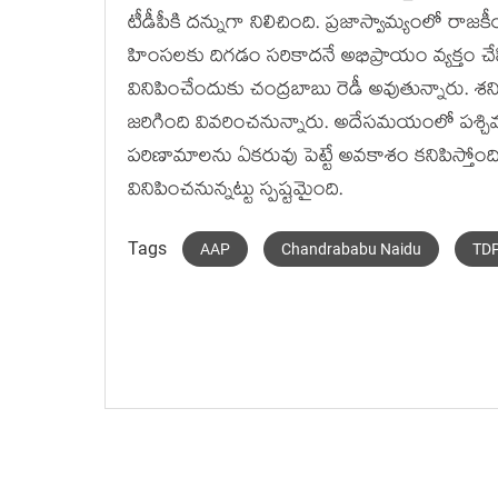
టీడీపీకి ద‌న్నుగా నిలిచింది. ప్ర‌జాస్వామ్యంలో రా
హింస‌ల‌కు దిగ‌డం స‌రికాద‌నే అభిప్రాయం వ్య‌క్తం 
వినిపించేందుకు చంద్ర‌బాబు రెడీ అవుతున్నారు. శ‌నివా
జ‌రిగింది వివ‌రించ‌నున్నారు. అదేస‌మ‌యంలో ప‌శ్చిమ 
ప‌రిణామాల‌ను ఏక‌రువు పెట్టే అవ‌కాశం క‌నిపిస్తోం
వినిపించ‌నున్న‌ట్టు స్ప‌ష్ట‌మైంది.
Tags
AAP
Chandrababu Naidu
TDP