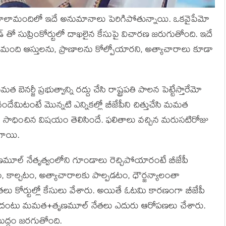
ా చాలామందిలో ఇదే అనుమానాలు పెరిగిపోతున్నాయి. ఒకవైపేమో
ాండ్ తో సుప్రింకోర్టులో దాఖలైన కేసుపై విచారణ జరుగుతోంది. ఇదే
ది ఆస్తులను, ప్రాణాలను కోల్పోయారని, అత్యాచారాలు కూడా
్జీ ప్రభుత్వాన్ని రద్దు చేసి రాష్ట్రపతి పాలన పెట్టేస్తారేమో
దేమిటంటే మొన్నటి ఎన్నికల్లో బీజేపీని చిత్తుచేసి మమత
 సాధించిన విషయం తెలిసిందే. ఫలితాలు వచ్చిన మరుసటిరోజు
గాయి.
ి తృణమూల్ నేతృత్వంలోని గూండాలు రెచ్చిపోయారంటే బీజేపీ
 కాల్చటం, అత్యాచారాలకు పాల్పడటం, ధౌర్జన్యాలంతా
ు కోర్టుల్లో కేసులు వేశారు. అయితే ఓటమి కారణంగా బీజేపీ
సిందంటు మమత+తృణమూల్ నేతలు ఎదురు ఆరోపణలు చేశారు.
ుద్ధం జరగుతోంది.