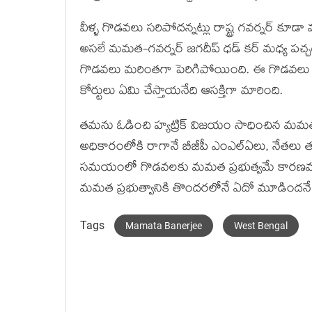
వీళ్ళ గొడవలు సరిపోదన్నట్లు రాష్ట్ర గవర్నర్ కూడా 
అసలే మమత-గవర్నర్ జగదీప్ ధడ్ కర్ మధ్య పచ్చగ
గొడవలు మరింతగా పెరిగిపోయింది. ఈ గొడవలు అ
కోర్టులు ఏమి చేస్తాయనేది ఆసక్తిగా మారింది.
తమను ఓడించి హ్యట్రిక్ విజయం సాధించిన మమత
అధికారంలోకి రాగానే బీజీపీ ఎంఎల్ఏలు, నేతలు
సమయంలో గొడవలకు మమత ప్రభుత్వమే కారణమన్నట్లుగా
మమత ప్రభుత్వానికి తొందరలోనే ఏదో మూడిందనే ప
Tags
Mamata Banerjee
West Bengal