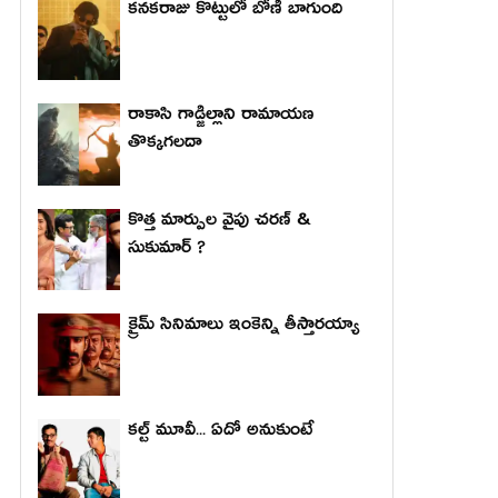
కనకరాజు కొట్టులో బోణీ బాగుంది
రాకాసి గాడ్జిల్లాని రామాయణ
తొక్కగలదా
కొత్త మార్పుల వైపు చరణ్ &
సుకుమార్ ?
క్రైమ్ సినిమాలు ఇంకెన్ని తీస్తారయ్యా
కల్ట్ మూవీ... ఏదో అనుకుంటే