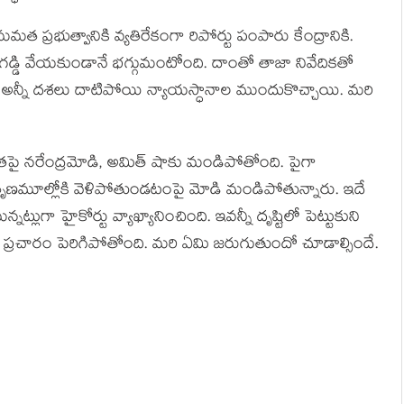
మమత ప్రభుత్వానికి వ్యతిరేకంగా రిపోర్టు పంపారు కేంద్రానికి.
డ్డి వేయకుండానే భగ్గుమంటోంది. దాంతో తాజా నివేదికతో
న్నీ దశలు దాటిపోయి న్యాయస్ధానాల ముందుకొచ్చాయి. మరి
పై నరేంద్రమోడి, అమిత్ షాకు మండిపోతోంది. పైగా
 తృణమూల్లోకి వెళిపోతుండటంపై మోడి మండిపోతున్నారు. ఇదే
 హైకోర్టు వ్యాఖ్యానించింది. ఇవన్నీ దృష్టిలో పెట్టుకుని
్రచారం పెరిగిపోతోంది. మరి ఏమి జరుగుతుందో చూడాల్సిందే.