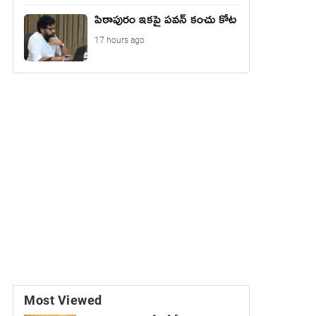
పిఠాపురం ఇకపై పవన్ కంచు కోట
17 hours ago
Most Viewed