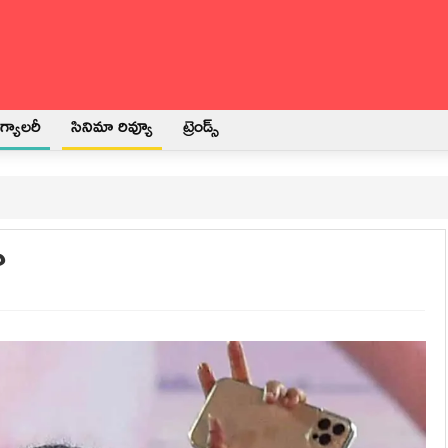
్యాలరీ
సినిమా రివ్యూ
ట్రెండ్స్
?