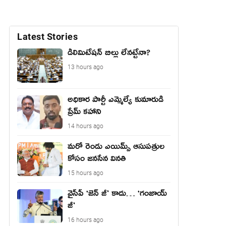
Latest Stories
డీలిమిటేషన్ బిల్లు లేన‌ట్టేనా?
13 hours ago
అధికార పార్టీ ఎమ్మెల్యే కుమారుడి
ప్రేమ్ కహాని
14 hours ago
మరో రెండు ఎయిమ్స్ ఆసుపత్రుల
కోసం జనసేన వినతి
15 hours ago
వైసీపీ ‘జెన్ జీ’ కాదు… ‘గంజాయ్
జీ’
16 hours ago