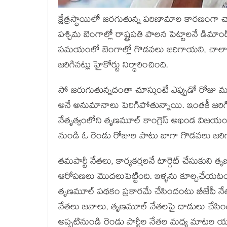
క్షేత్రస్ధాయిలో జరగుతున్న పరిణామాల కారణంగ
పశ్చిమ బెంగాల్లో రాష్ట్రపతి పాలన పెట్టాలనే డిమ
సమయంలో బెంగాల్లో గొడవలు జరిగాయని, చాలామం
జరిగినట్లు హైకోర్టు నిర్ధారించింది.
సో జరుగుతున్నదంతా చూస్తుంటే ఎప్పుడో రోజు మమత బెనర
అనే అనుమానాలు పెరిగిపోతున్నాయి. ఇంతకీ జరిగిం
నేతృత్వంలోని తృణమూల్ కాంగ్రెస్ అఖండ విజయం
నుండి ఓ రెండు రోజుల పాటు బాగా గొడవలు జరి
తమపార్టీ నేతలు, కార్యకర్తలనే టార్గెట్ చేసుకున
ఆరోపణలు మొదలుపెట్టింది. ఇళ్ళను కూల్చచేయటం,
తృణమూల్ పథకం ప్రకారమే చేసిందంటు బీజేపీ నేతల
నేతలు జనాలు, తృణమూల్ నేతలపై దాడులు చే
అప్పటినుండి రెండు పార్టీల నేతల మధ్య మాటల య