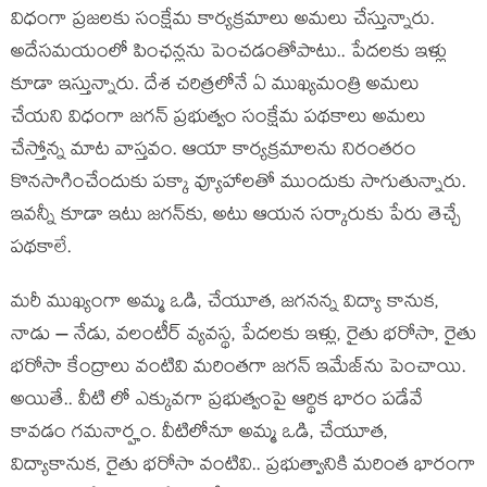
విధంగా ప్ర‌జ‌ల‌కు సంక్షేమ కార్య‌క్ర‌మాలు అమ‌లు చేస్తున్నారు.
అదేస‌మ‌యంలో పింఛ‌న్ల‌ను పెంచ‌డంతోపాటు.. పేద‌ల‌కు ఇళ్లు
కూడా ఇస్తున్నారు. దేశ చ‌రిత్ర‌లోనే ఏ ముఖ్య‌మంత్రి అమ‌లు
చేయ‌ని విధంగా జ‌గ‌న్ ప్ర‌భుత్వం సంక్షేమ ప‌థ‌కాలు అమ‌లు
చేస్తోన్న మాట వాస్త‌వం. ఆయా కార్య‌క్ర‌మాల‌ను నిరంత‌రం
కొన‌సాగించేందుకు ప‌క్కా వ్యూహాల‌తో ముందుకు సాగుతున్నారు.
ఇవ‌న్నీ కూడా ఇటు జ‌గ‌న్‌కు, అటు ఆయ‌న స‌ర్కారుకు పేరు తెచ్చే
ప‌థ‌కాలే.
మ‌రీ ముఖ్యంగా అమ్మ ఒడి, చేయూత‌, జ‌గ‌న‌న్న విద్యా కానుక‌,
నాడు – నేడు, వ‌లంటీర్ వ్య‌వ‌స్థ‌, పేద‌ల‌కు ఇళ్లు, రైతు భ‌రోసా, రైతు
భ‌రోసా కేంద్రాలు వంటివి మ‌రింత‌గా జ‌గ‌న్ ఇమేజ్‌ను పెంచాయి.
అయితే.. వీటి లో ఎక్కువ‌గా ప్ర‌భుత్వంపై ఆర్థిక భారం ప‌డేవే
కావ‌డం గ‌మ‌నార్హం. వీటిలోనూ అమ్మ ఒడి, చేయూత‌,
విద్యాకానుక‌, రైతు భ‌రోసా వంటివి.. ప్ర‌భుత్వానికి మ‌రింత భారంగా