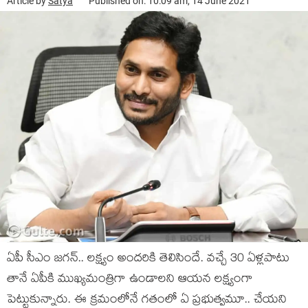
Article by
Satya
Published on: 10:09 am, 14 June 2021
ఏపీ సీఎం జ‌గ‌న్‌.. ల‌క్ష్యం అంద‌రికి తెలిసిందే. వ‌చ్చే 30 ఏళ్ల‌పాటు
తానే ఏపీకి ముఖ్య‌మంత్రిగా ఉండాల‌ని ఆయ‌న ల‌క్ష్యంగా
పెట్టుకున్నారు. ఈ క్ర‌మంలోనే గ‌తంలో ఏ ప్ర‌భుత్వ‌మూ.. చేయ‌ని