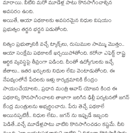
మారాయి. వీటిని మ‌రో మూడేళ్ల పాటు కొన‌సాగించాల్సిన
అవ‌స‌రం ఉంది.
అయితే, ఆయా ప‌థ‌కాల‌కు అవ‌స‌ర‌మైన నిధుల విష‌యం
ప్ర‌భుత్వం త‌ర్జ‌న భ‌ర్జ‌న ప‌డుతోంది.
నిత్యం ప్ర‌భుత్వానికి వ‌చ్చే ట్యాక్స్‌లు, రుసుముల సొమ్ము మొత్తం..
ఆయా సంక్షేమ ప‌థ‌కాల‌కే ఖ‌ర్చ‌యిపోతోంది. క‌రోనా ఎఫెక్ట్ రాష్ట్ర
ఆర్థిక వ్య‌వ‌స్థ‌పై తీవ్రంగా ప‌డింది. దీంతో ఉద్యోగుల‌కు ఇచ్చే
జీతాలు.. ఇత‌ర ఖ‌ర్చుల‌కు నిధుల లేమి వెంటాడుతోంది. ఈ
నేప‌థ్యంలోనే పేద‌ల‌కు ఇళ్లు కార్య‌క్ర‌మానికి కేంద్రం
సాయంచేయాల‌ని.. ప్ర‌ధాన మంత్రి ఆవాస్ యోజ‌న కింద ఈ
ప‌థ‌కాన్ని కొనసాగించాలని తాజాగా జ‌రిగిన ఢిల్లీ ప‌ర్య‌ట‌న‌లో జ‌గ‌న్
కేంద్ర మంత్రుల‌ను అభ్య‌ర్థించారు. పేరు తెచ్చే ప‌థ‌కాలే
అయిన‌ప్ప‌టికీ.. నిధుల లేమి.. జ‌గ‌న్ ను ఇప్పుడే ఇబ్బంది
పెడితే..వచ్చే మూడేళ్ల‌పాటు వాటిని కొన‌సాగించ‌డం క‌ష్ట‌మే. దీని