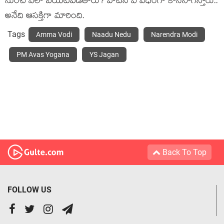
నుంచి ఎలా బ‌య‌ట‌ప‌డ‌తారు? వాటిని ఏ విధంగా కొన‌సాగిస్తారు..
అనేది ఆస‌క్తిగా మారింది.
Tags
Amma Vodi
Naadu Nedu
Narendra Modi
PM Avas Yogana
YS Jagan
Back To Top
FOLLOW US