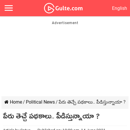
English
Home
/
Political News
/
పేరు తెచ్చే ప‌థ‌కాలు.. పీడిస్తున్నాయా ?
పేరు తెచ్చే ప‌థ‌కాలు.. పీడిస్తున్నాయా ?