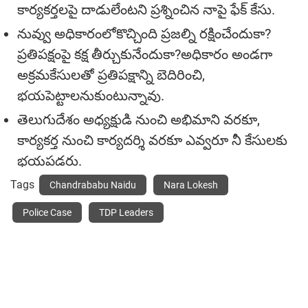
కార్య‌క‌ర్త‌ల‌పై దాడులేంట‌ని ప్ర‌శ్నించిన‌ నాపై ఫేక్ కేసు.
నువ్వు అధికారంలోకొచ్చింది ప్ర‌జ‌ల్ని ర‌క్షించేందుకా?
ప్ర‌తిప‌క్షంపై క‌క్ష తీర్చుకునేందుకా?అధికారం అండ‌గా
అక్ర‌మ‌కేసుల‌తో ప్ర‌తిప‌క్షాన్ని బెదిరించి,
భ‌య‌పెట్టాల‌నుకుంటున్నావు.
తెలుగుదేశం అధ్య‌క్షుడి నుంచి అభిమాని వ‌ర‌కూ,
కార్య‌క‌ర్త నుంచి కార్య‌ద‌ర్శి వ‌ర‌కూ ఎవ్వ‌రూ నీ కేసులకు
భ‌య‌ప‌డ‌రు.
Tags
Chandrababu Naidu
Nara Lokesh
Police Case
TDP Leaders