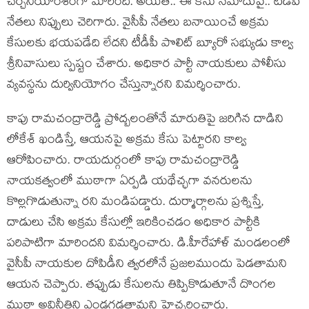
చ‌ర్చ‌నీయాంశంగా మారింది. అయితే.. ఈ కేసు న‌మోదుపై.. టీడీపీ
నేత‌లు నిప్పులు చెరిగారు. వైసీపీ నేత‌లు బనాయించే అక్రమ
కేసులకు భయపడేది లేదని టీడీపీ పొలిట్ బ్యూరో సభ్యుడు కాల్వ
శ్రీనివాసులు స్పష్టం చేశారు. అధికార పార్టీ నాయకులు పోలీసు
వ్యవస్థను దుర్వినియోగం చేస్తున్నారని విమర్శించారు.
కాపు రామచంద్రారెడ్డి ప్రోద్బలంతోనే మారుతిపై జరిగిన దాడిని
లోకేశ్ ఖండిస్తే, ఆయనపై అక్రమ కేసు పెట్టారని కాల్వ
ఆరోపించారు. రాయదుర్గంలో కాపు రామచంద్రారెడ్డి
నాయకత్వంలో ముఠాగా ఏర్పడి యథేచ్ఛగా వనరులను
కొల్లగొడుతున్నా రని మండిపడ్డారు. దుర్మార్గాలను ప్రశ్నిస్తే,
దాడులు చేసి అక్రమ కేసుల్లో ఇరికించడం అధికార పార్టీకి
పరిపాటిగా మారిందని విమర్శించారు. డి.హీరేహాళ్‌ మండలంలో
వైసీపీ నాయకుల దోపిడీని త్వరలోనే ప్రజలముందు పెడతామని
ఆయన చెప్పారు. తప్పుడు కేసులను తిప్పికొడుతూనే దొంగల
ముఠా అవినీతిని ఎండగడతామని హెచ్చరించారు.