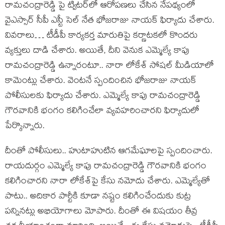
రామచంద్రారెడ్డి పై ట్విటర్‌లో ఆరోపణలు చేసిన నేపథ్యంలో
వైఎస్సార్‌ సీపీ ఎస్టీ సెల్‌ నేత భోజరాజు నాయక్‌ ఫిర్యాదు చేశారు.
వివరాలు… టీడీపీ కార్యకర్త మారుతిపై కర్ణాటకలో కొంద‌రు
వ్యక్తులు దాడి చేశారు. అయితే, దీని వెనుక ఎమ్మెల్యే కాపు
రామచంద్రారెడ్డి ఉన్నారంటూ.. నారా లోకేశ్‌ సోషల్‌ మీడియాలో
కామెంట్లు చేశారు. వెంట‌నే స్పందించిన భోజరాజు నాయక్
పోలీసుల‌కు ఫిర్యాదు చేశారు. ఎమ్మెల్యే కాపు రామచంద్రారెడ్డి
గౌరవానికి భంగం కలిగించేలా వ్యవహరించారని ఫిర్యాదులో
పేర్కొన్నారు.
దీంతో పోలీసులు.. హుటాహుటిన ఆగ‌మేఘాల‌పై స్పందించారు.
రాయదుర్గం ఎమ్మెల్యే కాపు రామచంద్రారెడ్డి గౌరవానికి భంగం
కలిగించారని నారా లోకేశ్‌పై కేసు నమోదు చేశారు. ఎమ్మెల్యేతో
పాటు.. అదికార పార్టీకి కూడా నష్టం కలిగించేందుకు కుట్ర
పన్నినట్లు అభియోగాలు మోపారు. దీంతో ఈ విష‌యం తీవ్ర