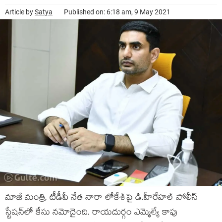
Article by
Satya
Published on: 6:18 am, 9 May 2021
మాజీ మంత్రి, టీడీపీ నేత నారా లోకేశ్‌పై డి.హీరేహల్‌ పోలీస్‌
స్టేషన్‌లో కేసు నమోదైంది. రాయదుర్గం ఎమ్మెల్యే కాపు