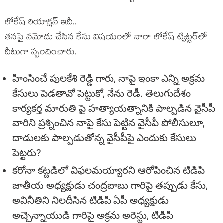
లోకేష్ రియాక్ష‌న్ ఇదీ..
త‌న‌పై న‌మోదు చేసిన కేసు విష‌యంలో నారా లోకేష్ ట్విట్ట‌ర్‌లో
దీటుగా స్పందించారు.
హింసించే పుల‌కేశి రెడ్డి గారు, నాపై ఇంకా ఎన్ని అక్ర‌మ
కేసులు పెడ‌తావో పెట్టుకో, నేను రెడీ. తెలుగుదేశం
కార్య‌క‌ర్త మారుతి పై హ‌త్యాయ‌త్నానికి పాల్ప‌డిన వైసీపీ
వారిని ప్ర‌శ్నించిన నాపై కేసు పెట్టిన వైసీపీ పోలీసులూ,
దాడుల‌కు పాల్ప‌డుతోన్న వైసీపీపై ఎందుకు కేసులు
పెట్ట‌రు?
క‌రోనా క‌ట్ట‌డిలో విఫ‌లమ‌య్యార‌ని ఆరోపించిన టిడిపి
జాతీయ అధ్య‌క్షుడు చంద్ర‌బాబు గారిపై త‌ప్పుడు కేసు,
అవినీతిని నిల‌దీసిన టిడిపి ఏపీ అధ్య‌క్షుడు
అచ్చెన్నాయుడి గారిపై అక్ర‌మ అరెస్టు, టిడిపి