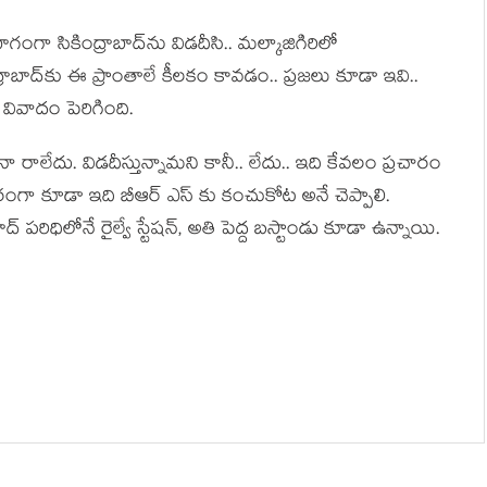
ాగంగా సికింద్రాబాద్‌ను విడ‌దీసి.. మ‌ల్కాజిగిరిలో
ద్రాబాద్‌కు ఈ ప్రాంతాలే కీల‌కం కావ‌డం.. ప్ర‌జ‌లు కూడా ఇవి..
 వివాదం పెరిగింది.
నా రాలేదు. విడ‌దీస్తున్నామ‌ని కానీ.. లేదు.. ఇది కేవలం ప్ర‌చారం
ు ప‌రంగా కూడా ఇది బీఆర్ ఎస్ కు కంచుకోట అనే చెప్పాలి.
్ ప‌రిధిలోనే రైల్వే స్టేష‌న్, అతి పెద్ద బ‌స్టాండు కూడా ఉన్నాయి.