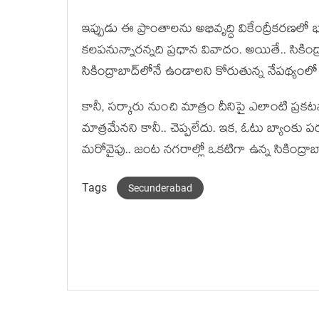
ఇప్పుడు ఈ ప్రాంతాల‌ను అభివృద్ధి వికేంద్రీక‌ర‌ణ‌లో భ
క‌ల‌ప‌నున్నార‌న్న‌ది ప్ర‌ధాన వివాదం. అయితే.. సికిం
సికింద్రాబాద్‌లోనే ఉండాల‌ని కోరుతున్న నేప‌థ్యంలో
కానీ, స‌ర్కారు నుంచి మాత్రం దీనిపై ఎలాంటి ప్ర‌క‌ట‌
మాత్ర‌మేన‌ని కానీ.. చెప్ప‌లేదు. ఇక‌, ఓటు బ్యాంక
మ‌రోవైపు.. జంట న‌గ‌రాల్లో ఒక‌టిగా ఉన్న సికింద్రాబాద
Tags
Secunderabad