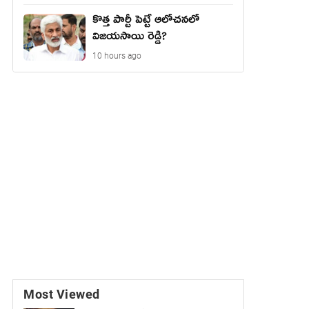
కొత్త పార్టీ పెట్టే ఆలోచనలో
విజయసాయి రెడ్డి?
10 hours ago
Most Viewed