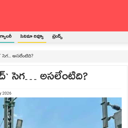
్యాలరీ
సినిమా రివ్యూ
ట్రెండ్స్
‌` సెగ‌… అస‌లేంటిది?
ద్‌` సెగ‌… అస‌లేంటిది?
ry 2026