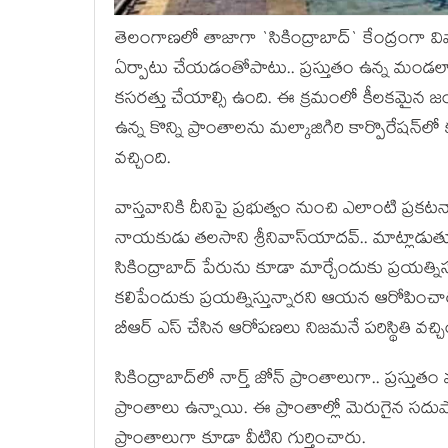
తెలంగాణ‌లో తాజాగా `సికింద్రాబాద్` కేంద్రంగా వివాదం
ఏర్పాటు చేయ‌డంతోపాటు.. ప్ర‌స్తుతం ఉన్న మండ‌లా
క‌స‌ర‌త్తు చేయాల్సి ఉంది. ఈ క్ర‌మంలో కీల‌క‌మైన జంట
ఉన్న కొన్ని ప్రాంతాల‌ను మ‌ల్కాజిగిరి కార్పొరేష‌న్‌లో క
వ‌చ్చింది.
వాస్త‌వానికి దీనిపై ప్ర‌భుత్వం నుంచి ఎలాంటి ప్ర‌క‌
నాయ‌కుడు త‌ల‌సాని శ్రీనివాస్‌యాద‌వ్‌.. మాట్లాడుతూ
సికింద్రాబాద్ పేరును కూడా మార్చేందుకు ప్ర‌య‌త్నిస్తు
క‌లిపేందుకు ప్ర‌య‌త్నిస్తున్నార‌ని ఆయ‌న ఆరోపించ
బీఆర్ ఎస్ చేసిన ఆరోప‌ణ‌లు నిజ‌మ‌నే ప‌రిస్థితి వ‌చ్చి
సికింద్రాబాద్‌లో నార్త్ జోన్ ప్రాంతాలుగా.. ప్ర‌స్తుతం
ప్రాంతాలు ఉన్నాయి. ఈ ప్రాంతాల్లో మెరుగైన స‌ద
ప్రాంతాలుగా కూడా వీటిని గుర్తించారు.