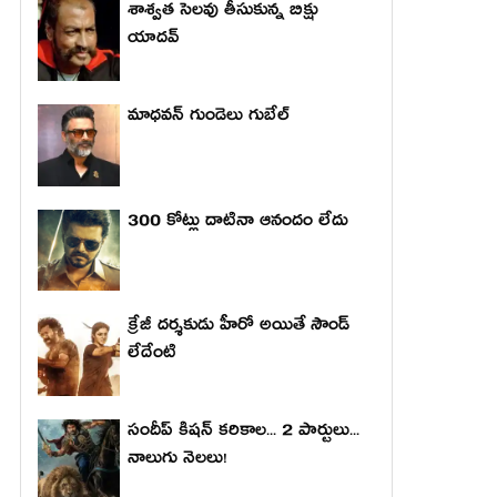
శాశ్వత సెలవు తీసుకున్న బిక్షు
యాదవ్
మాధ‌వ‌న్ గుండెలు గుబేల్‌
300 కోట్లు దాటినా ఆనందం లేదు
క్రేజీ దర్శకుడు హీరో అయితే సౌండ్
లేదేంటి
సందీప్ కిషన్ కరికాల... 2 పార్టులు...
నాలుగు నెలలు!