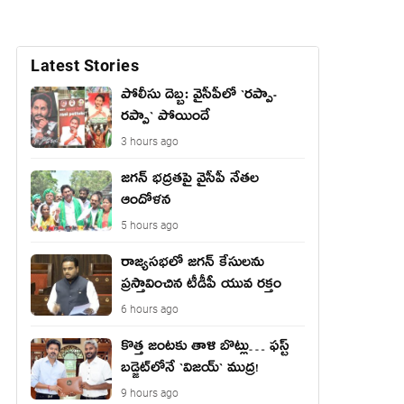
Latest Stories
పోలీసు దెబ్బ: వైసీపీలో `ర‌ప్పా-
ర‌ప్పా` పోయిందే
3 hours ago
జ‌గ‌న్ భద్రతపై వైసీపీ నేతల
ఆందోళన
5 hours ago
రాజ్యసభలో జగన్ కేసులను
ప్రస్తావించిన టీడీపీ యువ రక్తం
6 hours ago
కొత్త జంట‌కు తాళి బొట్లు… ఫ‌స్ట్
బ‌డ్జెట్‌లోనే `విజ‌య్` ముద్ర‌!
9 hours ago