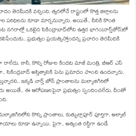
 తెర‌మీద‌కి వచ్చింది. త్వ‌ర‌లోనే రాష్ట్రంలో కొత్త జిల్లాలను
ల ప‌రిధిల‌ను కూడా మార్చనున్నారు. అయితే.. దీనికి కొంత
 న‌గ‌రాల్లో ఒక‌టైన సికింద్రాబాద్‌లోని ఉత్తర భాగం(నార్త్‌జోన్‌)లో
‌లిపేందుకు.. ప్ర‌భుత్వం ప్ర‌య‌త్నిస్తోంద‌న్న ప్ర‌చారం తెర‌మీదికి
ట‌నా రాలేదు. కానీ, కొన్ని రోజుల కింద‌ట మాజీ మంత్రి, బీఆర్ ఎస్
.. సికింద్ర‌బాద్ అస్తిత్వానికి పెను ప్ర‌మాదం పొంచి ఉంద‌న్నారు.
న్నార‌ని.. ఇక్క‌డి నార్త్ జోన్ ప్రాంతాల‌ను మ‌ల్కాజిగిరిలో
ారు అయితే.. ఈ ఆరోప‌ణ‌ల‌పైనా ప్ర‌భుత్వం స్పందించ‌లేదు. దీంతో
ంది.
 మ‌ల్కాజిగిరిలోని కొన్ని ప్రాంతాలు, కుత్బుల్లాపూర్ పూర్తిగా, అల్వాల్
ుపాయాలు కూడా ఉన్నాయి. పైగా.. అత్యంత ర‌ద్దీగా ఉండే