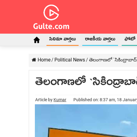
సినిమా వార్తలు
రాజకీయ వార్తలు
ఫోటో గ
Home
/
Political News
/
తెలంగాణ‌లో `సికింద్రాబాద్
తెలంగాణ‌లో `సికింద్రాబా
Article by
Kumar
Published on: 8:37 am, 18 Janua