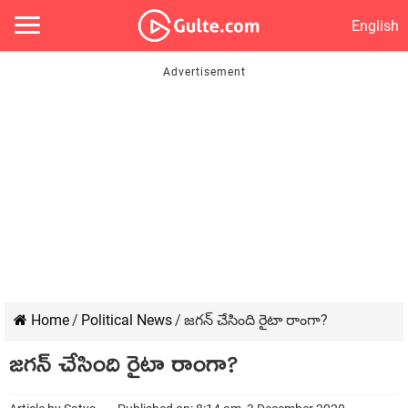
English
Home
/
Political News
/
జ‌గ‌న్ చేసింది రైటా రాంగా?
జ‌గ‌న్ చేసింది రైటా రాంగా?