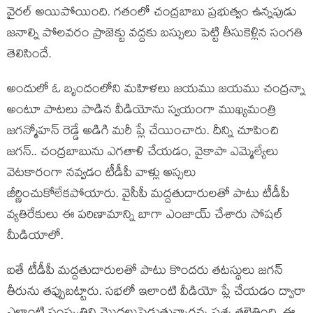
వైర‌ల్ అయిపోయింది. గ‌తంలో చంద్ర‌బాబు ప్ర‌భుత్వం ఉన్న‌పుడు
జ‌నాల్ని పోల‌వ‌రం ప్రాజెక్టు వ‌ద్ద‌కు బ‌స్సులు పెట్టి తీసుకెళ్లిన సంగ‌తి
తెలిసిందే.
అందులో ఓ బృందంలోని మ‌హిళ‌లు జ‌య‌ము జ‌య‌ము చంద్ర‌న్నా
అంటూ పాట‌లు పాడిన వీడియోను స్వ‌యంగా ముఖ్య‌మంత్రి
జ‌గ‌న్మోహ‌న్ రెడ్డే అడిగి మ‌రీ ప్లే చేయించారు. దీన్ని చూపించి
జ‌గ‌న్.. చంద్ర‌బాబును ఎగ‌తాళి చేయ‌డం, వైకాపా ఎమ్మెల్యేలు
వెట‌కారంగా న‌వ్వ‌డం టీడీపీ వాళ్లు అస్స‌లు
జీర్ణించుకోలేక‌పోయారు. వైసీపీ మ‌ద్ద‌తుదారుల‌తో పాటు టీడీపీ
వ్య‌తిరేకులు ఈ ప‌రిణామాన్ని బాగా ఎంజాయ్ చేశారు సోష‌ల్
మీడియాలో.
ఐతే టీడీపీ మ‌ద్ద‌తుదారుల‌తో పాటు కొంద‌రు త‌ట‌స్థులు జ‌గ‌న్
తీరును తప్పుబ‌ట్టారు. స‌భ‌లో ఇలాంటి వీడియో ప్లే చేయ‌డం ద్వారా