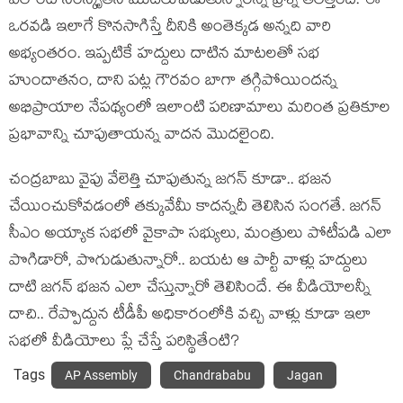
ఎలాంటి సంస్కృతిని మొద‌లుపెడుతున్నార‌న్న ప్ర‌శ్న త‌లెత్తింది. ఈ
ఒర‌వ‌డి ఇలాగే కొన‌సాగిస్తే దీనికి అంతెక్క‌డ అన్న‌ది వారి
అభ్యంత‌రం‌. ఇప్ప‌టికే హ‌ద్దులు దాటిన మాట‌ల‌తో స‌భ
హుందాత‌నం, దాని ప‌ట్ల‌ గౌర‌వం బాగా త‌గ్గిపోయింద‌న్న
అభిప్రాయాల‌ నేప‌థ్యంలో ఇలాంటి ప‌రిణామాలు మ‌రింత ప్ర‌తికూల
ప్ర‌భావాన్ని చూపుతాయ‌న్న వాద‌న మొద‌లైంది.
చంద్ర‌బాబు వైపు వేలెత్తి చూపుతున్న జ‌గ‌న్ కూడా.. భ‌జ‌న
చేయించుకోవ‌డంలో త‌‌క్కువేమీ కాద‌న్నదీ తెలిసిన సంగ‌తే. జ‌గ‌న్
సీఎం అయ్యాక స‌భ‌లో వైకాపా స‌భ్యులు, మంత్రులు పోటీప‌డి ఎలా
పొగిడారో, పొగుడుతున్నారో.. బ‌య‌ట ఆ పార్టీ వాళ్లు హ‌ద్దులు
దాటి జ‌గ‌న్ భ‌జ‌న ఎలా చేస్తున్నారో తెలిసిందే. ఈ వీడియోల‌న్నీ
దాచి.. రేప్పొద్దున టీడీపీ అధికారంలోకి వ‌చ్చి వాళ్లు కూడా ఇలా
స‌భ‌లో వీడియోలు ప్లే చేస్తే ప‌రిస్థితేంటి?
Tags
AP Assembly
Chandrababu
Jagan