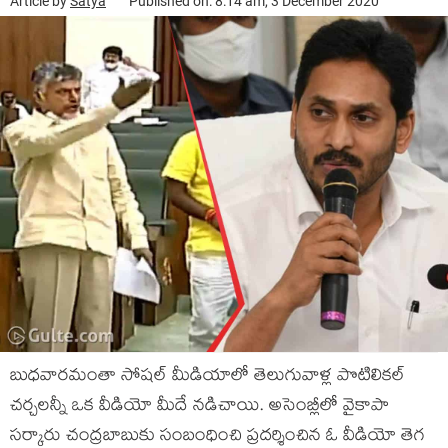
Article by
Satya
Published on: 8:14 am, 3 December 2020
బుధ‌వారమంతా సోష‌ల్ మీడియాలో తెలుగువాళ్ల‌ పొటిలికల్
చ‌ర్చ‌ల‌న్నీ ఒక వీడియో మీదే న‌డిచాయి. అసెంబ్లీలో వైకాపా
స‌ర్కారు చంద్ర‌బాబుకు సంబంధించి ప్ర‌ద‌ర్శించిన ఓ వీడియో తెగ