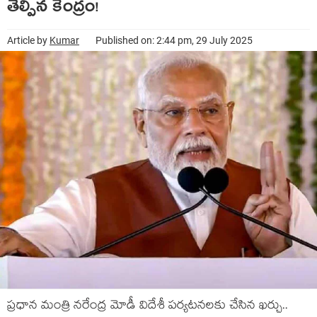
తెల్పిన కేంద్రం!
Article by
Kumar
Published on: 2:44 pm, 29 July 2025
ప్ర‌ధాన మంత్రి న‌రేంద్ర మోడీ విదేశీ ప‌ర్య‌ట‌న‌ల‌కు చేసిన ఖ‌ర్చు..