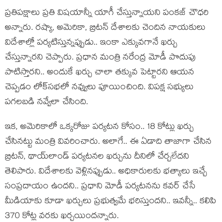
ప్రతిప‌క్షాలు ప్ర‌తి విష‌యాన్నీ యాగీ చేస్తున్నాయ‌ని పంక‌జ్ చౌధ‌రి
అన్నారు. ర‌ష్యా, అమెరికా, బ్రిట‌న్ దేశాల‌కు చెందిన నాయ‌కులు
విదేశాల్లో ప‌ర్య‌టిస్తున్న‌ప్పుడు.. ఇంకా ఎక్కువ‌గానే ఖ‌ర్చు
చేస్తున్నార‌ని చెప్పారు. ప్ర‌ధాన మంత్రి న‌రేంద్ర మోడీ పొదుపు
పాటిస్తార‌ని.. అందుకే ఖ‌ర్చు చాలా త‌క్కువ పెట్టార‌ని ఆయ‌న
చెప్ప‌డం లోక్‌స‌భ‌లో న‌వ్వులు పూయించింది. విప‌క్ష స‌భ్యులు
ప‌గ‌ల‌బ‌డి న‌వ్వేలా చేసింది.
ఇక‌, అమెరికాలో ఒక్క‌రోజు ప‌ర్య‌ట‌న కోసం.. 18 కోట్లు ఖ‌ర్చు
చేసిన‌ట్టు మంత్రి వివ‌రించారు. అలాగే.. ఈ ఏడాది తాజాగా చేసిన
బ్రిట‌న్‌, థాయ్‌లాండ్ ప‌ర్య‌ట‌న‌ల ఖ‌ర్చును దీనిలో చేర్చ‌లేద‌ని
తెలిపారు. విదేశాలకు వెళ్లిన‌ప్పుడు.. అధికారుల‌కు భ‌త్యాలు ఇచ్చే
సంప్ర‌దాయం ఉంద‌ని.. ప్ర‌ధాని మోడీ ప‌ర్య‌ట‌న‌ను క‌వ‌ర్ చేసే
మీడియాకు కూడా ఖ‌ర్చులు ప్ర‌భుత్వ‌మే భ‌రిస్తుంద‌ని.. ఇవ‌న్నీ.. క‌లిపి
370 కోట్ల వ‌ర‌కు ఖ‌ర్చ‌యింద‌న్నారు.