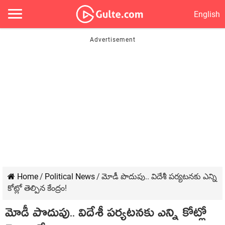
English
Home
/
Political News
/
మోడీ పొదుపు.. విదేశీ ప‌ర్య‌ట‌న‌కు ఎన్ని
కోట్లో తెల్పిన కేంద్రం!
మోడీ పొదుపు.. విదేశీ ప‌ర్య‌ట‌న‌కు ఎన్ని కోట్లో