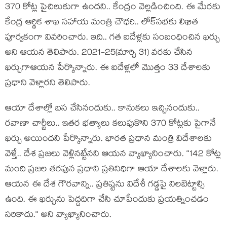
370 కోట్ల పైచిలుకుగా ఉంద‌ని.. కేంద్రం వెల్ల‌డించింది. ఈ మేర‌కు
కేంద్ర ఆర్థిక శాఖ స‌హాయ మంత్రి చౌధ‌రి.. లోక్‌స‌భ‌కు లిఖిత
పూర్వ‌కంగా వివ‌రించారు. ఇది.. గ‌త ఐదేళ్ల‌కు సంబంధించిన ఖ‌ర్చు
అని ఆయ‌న తెలిపారు. 2021-25(మార్చి 31) వ‌ర‌కు చేసిన
ఖ‌ర్చుగాఆయ‌న పేర్కొన్నారు. ఈ ఐదేళ్ల‌లో మొత్తం 33 దేశాల‌కు
ప్ర‌ధాని వెళ్లార‌ని తెలిపారు.
ఆయా దేశాల్లో బ‌స చేసినందుకు.. కానుక‌లు ఇచ్చినందుకు..
ర‌వాణా చార్జీలు.. ఇత‌ర భ‌త్యాలు క‌లుపుకొని 370 కోట్ల‌కు పైగానే
ఖ‌ర్చు అయింద‌ని పేర్కొన్నారు. భార‌త‌ ప్ర‌ధాన మంత్రి విదేశాల‌కు
వెళ్తే.. దేశ ప్ర‌జ‌లు వెళ్లిన‌ట్టేన‌ని ఆయ‌న వ్యాఖ్యానించారు. “142 కోట్ల
మంది ప్ర‌జ‌ల త‌ర‌ఫున ప్ర‌ధాని ప్ర‌తినిధిగా ఆయా దేశాలకు వెళ్లారు.
ఆయ‌న ఈ దేశ గౌర‌వాన్ని.. ప్ర‌తిష్ట‌ను విదేశీ గ‌డ్డ‌పై నిల‌బెట్టాల్సి
ఉంది. ఈ ఖ‌ర్చును పెద్ద‌దిగా చేసి చూపేందుకు ప్ర‌య‌త్నించ‌డం
స‌రికాదు.“ అని వ్యాఖ్యానించారు.