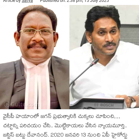
Article by
Satya
Published on: 2:38 pm, 15 July 2025
వైసీపీ హ‌యాంలో జ‌గ‌న్ ప్ర‌భుత్వానికి చుక్క‌లు చూపించి…
చ‌ట్టాన్ని ప‌రిచ‌యం చేసి.. మొట్టికాయ‌లు వేసిన న్యాయ‌మూర్తి..
జ‌స్టిస్ బ‌ట్టు దేవానంద్‌. 2020 జనవరి 13 నుంచి ఏపీ హైకోర్టు