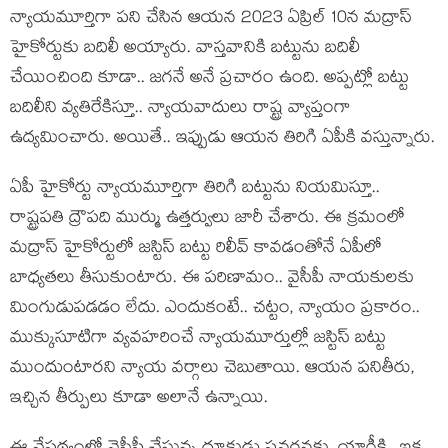
న్యాయమూర్తిగా ప‌ని చేసిన ఆయ‌న 2023 ఏప్రిల్‌ 10న మద్రాస్‌
హైకోర్టుకు బ‌దిలీ అయ్యారు. వాస్త‌వానికి బ‌ట్టును బ‌దిలీ
చేయించింది కూడా.. జ‌గ‌నే అనే ప్ర‌చారం ఉంది. అప్ప‌ట్లో బ‌ట్టు
బ‌దిలీని వ్య‌తిరేకిస్తూ.. న్యాయ‌వాదులు రాష్ట్ర వ్యాప్తంగా
ఉద్య‌మించారు. అయితే.. ఇప్పుడు ఆయ‌న తిరిగి ఏపీకి వ‌స్తున్నారు.
ఏపీ హైకోర్టు న్యాయ‌మూర్తిగా తిరిగి బ‌ట్టును నియ‌మిస్తూ..
రాష్ట్ర‌ప‌తి ద్రౌప‌ది ముర్ము ఉత్త‌ర్వులు జారీ చేశారు. ఈ క్ర‌మంలో
మ‌ద్రాస్ హైకోర్టులో జ‌స్టిస్ బ‌ట్టు రిలీవ్ కావ‌డంతోనే ఏపీలో
బాధ్య‌త‌లు తీసుకుంటారు. ఈ ప‌రిణామం.. వైసీపీ నాయ‌కుల‌కు
మింగుడుప‌డ‌డం లేదు. ఎందుకంటే.. చ‌ట్టం, న్యాయం ప్ర‌కారం..
ముక్కుసూటిగా వ్య‌వ‌హ‌రించే న్యాయ‌మూర్తుల్లో జ‌స్టిస్‌ బ‌ట్టు
ముందుంటార‌ని న్యాయ వ‌ర్గాలు చెబుతాయి. ఆయ‌న పనితీరు,
ఇచ్చిన తీర్పులు కూడా అలానే ఉన్నాయి.