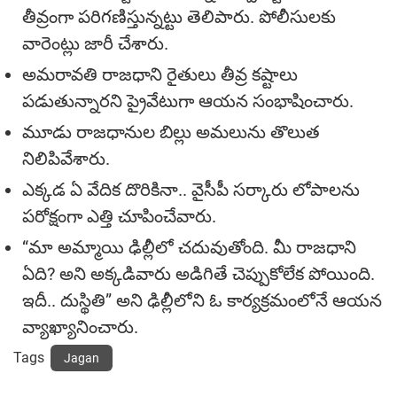
తీవ్రంగా ప‌రిగ‌ణిస్తున్న‌ట్టు తెలిపారు. పోలీసుల‌కు
వారెంట్లు జారీ చేశారు.
అమ‌రావ‌తి రాజ‌ధాని రైతులు తీవ్ర క‌ష్టాలు
ప‌డుతున్నార‌ని ప్రైవేటుగా ఆయ‌న సంభాషించారు.
మూడు రాజ‌ధానుల బిల్లు అమ‌లును తొలుత
నిలిపివేశారు.
ఎక్క‌డ ఏ వేదిక దొరికినా.. వైసీపీ స‌ర్కారు లోపాల‌ను
ప‌రోక్షంగా ఎత్తి చూపించేవారు.
“మా అమ్మాయి ఢిల్లీలో చ‌దువుతోంది. మీ రాజ‌ధాని
ఏది? అని అక్క‌డివారు అడిగితే చెప్పుకోలేక పోయింది.
ఇదీ.. దుస్థితి” అని ఢిల్లీలోని ఓ కార్య‌క్ర‌మంలోనే ఆయ‌న
వ్యాఖ్యానించారు.
Tags
Jagan