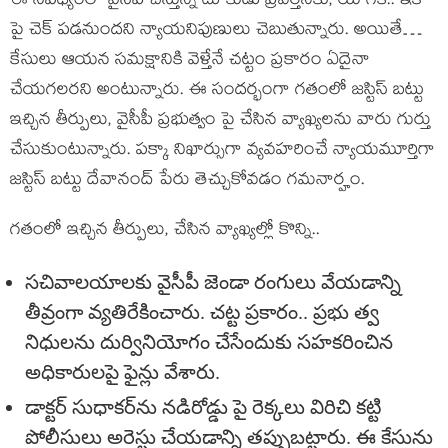
ఈ నేప‌థ్యంలో వైసీపీ చేస్తున్న దూకుడు ప్ర‌వ‌ర్త‌న‌కు, యాగీకి.. ఇక‌
పై చెక్ ప‌డ‌నుంద‌ని న్యాయ‌నిపుణులు చెబుతున్నారు. అయితే…
కేసులు ఆయ‌న స‌మ‌క్షానికి వెళ్తేనే చ‌ట్టం ప్ర‌కారం ఏదైనా
చేయ‌గ‌ల‌ర‌ని అంటున్నారు. ఈ సంద‌ర్భంగా గ‌తంలో జ‌స్టిస్ బ‌ట్టు
ఇచ్చిన తీర్పులు, వైసీపీ ప్ర‌భుత్వం పై చేసిన వ్యాఖ్య‌ల‌ను వారు గుర్తు
చేసుకుంటున్నారు. ప‌క్కా నిఖార్సుగా వ్య‌వ‌హ‌రించే న్యాయ‌మూర్తిగా
జ‌స్టిస్ బ‌ట్టు దేవానంద్ పేరు తెచ్చుకోవ‌డం గ‌మ‌నార్హం.
గ‌తంలో ఇచ్చిన తీర్పులు, చేసిన వ్యాఖ్య‌ల్లో కొన్ని..
సచివాల‌యాల‌కు వైసీపీ జెండా రంగులు వేయ‌డాన్ని
తీవ్రంగా వ్య‌తిరేకించారు. చ‌ట్ట ప్ర‌కారం.. ప్ర‌భు త్వ
నిధుల‌ను దుర్వినియోగం చేసేందుకు స‌హ‌క‌రించిన
అధికారుల‌పై ఫైన్లు వేశారు.
డాక్ట‌ర్ సుధాక‌ర్‌ను న‌డిరోడ్డు పై రెక్క‌లు విరిచి క‌ట్టి
పోలీసులు అరెస్టు చేయ‌డాన్ని త‌ప్పుబ‌ట్టారు. ఈ కేసును