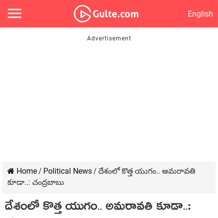
English
Home
/
Political News
/
దేశంలో కొత్త యుగం.. అమ‌రావతి
కూడా..: చంద్ర‌బాబు
దేశంలో కొత్త యుగం.. అమ‌రావతి కూడా..: