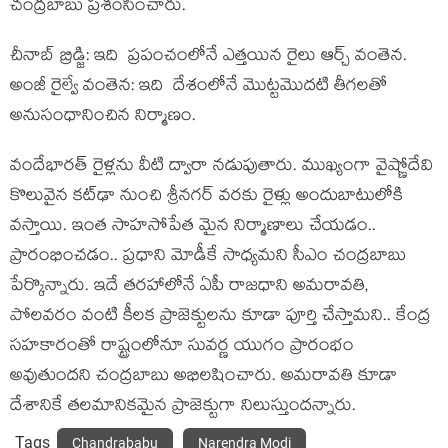
చంద్ర‌బాబు ప్ర‌శంసించారు.
చీనాబ్ బ్రిడ్జి: ఇది ప్రపంచంలోనే ఎత్తయిన రైలు ఆర్చ్‌ వంతెన.
అంజీ రైల్వే వంతెన‌: ఇది దేశంలోనే మొట్టమొదటి తీగలతో
అనుసంధానించిన నిర్మాణం.
వందేభారత్‌ రైళ్లను వీటి ద్వారా న‌డుపుతారు. ముఖ్యంగా వైష్ణోదేవి
కొలువైన కట్‌ఢా నుంచి శ్రీనగర్‌ వరకు రైళ్లు అందుబాటులోకి
వ‌స్తాయి. ఇంత సాహ‌సోపేత మైన నిర్మాణాలు చేయ‌డం..
ప్రారంభించ‌డం.. ప్ర‌ధాని మోడీకే సాధ్య‌మ‌ని సీఎం చంద్ర‌బాబు
పేర్కొన్నారు. ఇదే త‌ర‌హాలోనే ఏపీ రాజ‌ధాని అమ‌రావ‌తి,
పోల‌వరం వంటి కీల‌క ప్రాజెక్టుల‌ను కూడా పూర్తి చేస్తామ‌ని.. కేంద్ర
స‌హ‌కారంతో రాష్ట్రంలోనూ సువ‌ర్ణ యుగం ప్రారంభం
అవుతుంద‌ని చంద్ర‌బాబు అభిల‌షించారు. అమ‌రావ‌తి కూడా
దేశానికే త‌ల‌మానికమైన ప్రాజెక్టుగా నిలుస్తుంద‌న్నారు.
Tags
Chandrababu
Narendra Modi