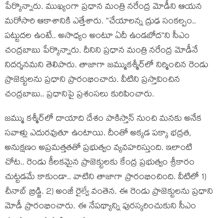
పేర్కొన్నారు. ముఖ్యంగా ప్ర‌ధాన మంత్రి న‌రేంద్ర మోడీని ఆయ‌న
మ‌రోసారి ఆకాశానికి ఎత్తేశారు. “చేయాల‌న్న ద్రుఢ సంక‌ల్పం..
ప‌ట్టుద‌ల ఉంటే.. అసాధ్యం అంటూ ఏదీ ఉండ‌బోద‌“ని సీఎం
చంద్ర‌బాబు పేర్కొన్నారు. దీనిని ప్ర‌ధాన మంత్రి న‌రేంద్ర మోడీనే
నిద‌ర్శ‌న‌మ‌ని తెలిపారు. తాజాగా జ‌మ్ముక‌శ్మీర్‌లో నిర్మించిన రెండు
ప్రాజెక్టుల‌ను ప్ర‌ధాని ప్రారంభించారు. వీటిని ప్ర‌స్తావించిన
చంద్ర‌బాబు.. ప్ర‌ధానిపై ప్ర‌శంస‌లు కురిపించారు.
జ‌మ్ము క‌శ్మీర్‌లో దాయాది దేశం పాకిస్తాన్ నుంచి మ‌న‌కు అనేక
స‌వాళ్లు ఎదుర‌వుతూ ఉంటాయి. దీంతో అక్క‌డ ప‌క్కా భ‌ద్ర‌త‌,
అనుక్ష‌ణం అప్ర‌మ‌త్త‌తతో ప్ర‌భుత్వం వ్య‌వ‌హ‌రిస్తుంది. ఇలాంటి
చోట‌.. రెండు కీల‌క‌మైన ప్రాజెక్టుల‌కు కేంద్ర ప్ర‌భుత్వం శ్రీకారం
చుట్ట‌డ‌మే కాకుండా.. వాటిని తాజాగా ప్రారంభించింది. వీటిలో 1)
చీనాబ్ బ్రిడ్జి. 2) అంజీ రైల్వే వంతెన‌. ఈ రెండు ప్రాజెక్టుల‌ను ప్ర‌ధాని
మోడీ ప్రారంభించారు. ఈ నేప‌థ్యాన్ని పుర‌స్క‌రించుకుని సీఎం