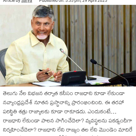
Article by
Satya
Published on: 5:55 pm, 29 April 2025
తెలుగు నేల విభజన తర్వాత కనీసం రాజధాని కూడా లేకుండా
నవ్యాంధ్రప్రదేశ్ నూతన ప్రస్థానాన్ని ప్రారంభించింది. ఈ తరహా
పరిస్థితి శత్రు రాజ్యాలకు కూడా రాకూడదు. ఎందుకంటే…
రాజధాని లేకుండా పాలన సాగించేదెలా? వ్యవస్థలను పకడ్బందీగా
నిర్వహించేదెలా? రాజధాని లేని రాజ్యం తల లేని మొండెం మాదిరే