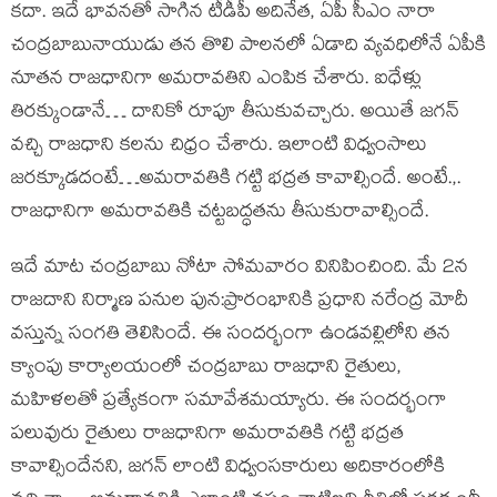
కదా. ఇదే భావనతో సాగిన టీడీపీ అదినేత, ఏపీ సీఎం నారా
చంద్రబాబునాయుడు తన తొలి పాలనలో ఏడాది వ్యవధిలోనే ఏపీకి
నూతన రాజధానిగా అమరావతిని ఎంపిక చేశారు. ఐధేళ్లు
తిరక్కుండానే… దానికో రూపూ తీసుకువచ్చారు. అయితే జగన్
వచ్చి రాజధాని కలను చిధ్రం చేశారు. ఇలాంటి విధ్వంసాలు
జరక్కూడదంటే…అమరావతికి గట్టి భద్రత కావాల్సిందే. అంటే.,.
రాజధానిగా అమరావతికి చట్టబద్ధతను తీసుకురావాల్సిందే.
ఇదే మాట చంద్రబాబు నోటా సోమవారం వినిపించింది. మే 2న
రాజదాని నిర్మాణ పనుల పున:ప్రారంభానికి ప్రధాని నరేంద్ర మోదీ
వస్తున్న సంగతి తెలిసిందే. ఈ సందర్భంగా ఉండవల్లిలోని తన
క్యాంపు కార్యాలయంలో చంద్రబాబు రాజధాని రైతులు,
మహిళలతో ప్రత్యేకంగా సమావేశమయ్యారు. ఈ సందర్భంగా
పలువురు రైతులు రాజధానిగా అమరావతికి గట్టి భద్రత
కావాల్సిందేనని, జగన్ లాంటి విధ్వంసకారులు అదికారంలోకి