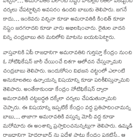
వచ్చినా… అమరావతికి ఎలాంటి నష్టం వాటిల్లని రీతిలో పకడ్బందీ
చర్యలు చేపట్టాల్సిన అవసరం ఉందని బాబుకు తెలిపారు. జగనే
కాదు… ఇంకెవరు వచ్చినా కూడా అమరావతికి కించిత్ కూడా
నష్టం జరగరాదని కూడా వారు అభిలషించారు. రైతుల వాదన
విన్న చంద్రబాబు తన మదిలోని మాటను బయటపెట్టారు.
వాస్తవానికి ఏపీ రాజధానిగా అమరావతిని గుర్తిస్తూ కేంద్రం నుంచి
ఓ నోటిఫికేషన్ జారీ చేయించే దిశగా ఆలోచన చేస్తున్నామని
చంద్రబాబు తెలిపారు. ఇందుకోసం విభజన చట్టంలో ఎలాంటి
అనుకూలతలు ఉన్నాయన్న విషయాన్ని కూడా పరిశీలిస్తున్నామని
తెలిపారు. అంతేకాకుండా కేంద్రం నోటిఫికేషన్ ద్వారా
అమరావతికి చట్టబద్ధత దక్కేలా చర్యలు చేపడుతున్నామని
చెప్పారు. ఈ విషయాన్ని ఇప్పటికే కేంద్రం వద్ద ప్రతిపాదించామన్న
బాబు… తాజాగా అమరావతికి వస్తున్న మోదీ వద్ద కూడా
మరోమారు ఈ అంశాన్ని ప్రస్తావించనున్నట్లుగా తెలిపారు. ఉమ్మడి
రాజధానిగా హైదరాబాద్ ను పదేళ్ల పాటు కేంద్రం ప్రకటిస్తే.. ఆ