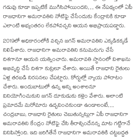
గడువు కూడా ఇప్పటికే ముగిసిపోయిందని… ఈ నేపథ్యంలో ఏపీ
రాజధానిగా అమరావతిని నోటిఫై చేసేందుకు కేంద్రానికి కూడా
ఎలాంటి అభ్యంతరం లేకపోవచ్చని ఆయన అభిప్రాయపడ్డారు.
2019లో అధికారంలోకి వచ్చిన జగన్ అమరావతిని ఎక్కడికక్కడే
నిలిపేశారు. రాజధానిగా అమరావతిని కనుమరుగు చేసే
దిశగానూ ఆయన యత్నించారు. అమరావతి స్థానంలో విశాఖను
అభివృద్ధి చేసే దిశగా కుట్రలూ చేశారు. అయితే రాజధాని రైతులు
ఏళ్ల తరబడి నిరసనలు చేపట్టారు. కోర్టుల్లో న్యాయ పోరాటం
చేశారు. అందుబాటులో ఉన్న అన్ని అంశాలనూ
వినియోగించుకుని జగన్ దూకుడుకు కళ్లెం వేశారు. అలాంటి
ప్రమాదమే మరోమారు ఉద్భవించకుండా ఉండాలంటే…
చంద్రబాబు, రాజధాని రైతులు చెబుతున్నట్లుగా ఏపీ రాజధానిగా
అమరావతిని కేంద్రం నోటిఫై చేసి తీరాల్సిందేనన్న మాట గట్టిగానే
వినిపిస్తోంది. ఇది జరిగితేనే రాజధానిగా అమరావతికి చట్టబద్ధత