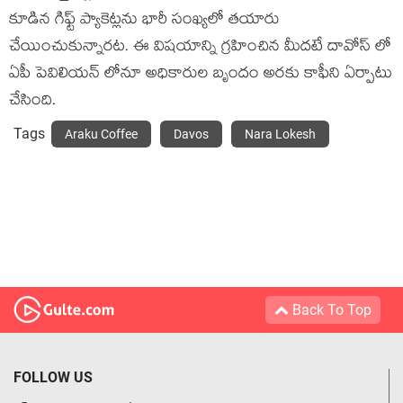
కూడిన గిఫ్ట్ ప్యాకెట్లను భారీ సంఖ్యలో తయారు
చేయించుకున్నారట. ఈ విషయాన్ని గ్రహించిన మీదటే దావోస్ లో
ఏపీ పెవిలియన్ లోనూ అధికారుల బృందం అరకు కాఫీని ఏర్పాటు
చేసింది.
Tags
Araku Coffee
Davos
Nara Lokesh
Back To Top
FOLLOW US