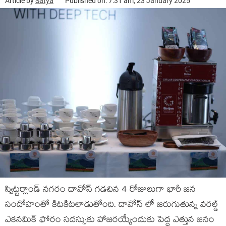
Article by
Satya
Published on: 7:31 am, 23 January 2025
స్విట్జర్లాండ్ నగరం దావోస్ గడచిన 4 రోజులుగా భారీ జన
సందోహంతో కిటకిటలాడుతోంది. దావోస్ లో జరుగుతున్న వరల్డ్
ఎకనమిక్ ఫోరం సదస్సుకు హాజరయ్యేందుకు పెద్ద ఎత్తున జనం