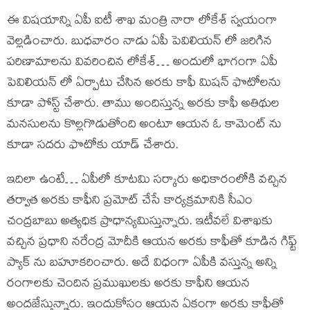
ఈ విషయాన్ని ఏపీ ఐటీ శాఖ మంత్రి నారా లోకేశ్ స్వయంగా
వెల్లడించారు. బుధవారం నాడు ఏపీ పెవిలియన్ లో జరిగిన
పరిణామాలను వివరించిన లోకేశ్… అందులో భాగంగా ఏపీ
పెవిలియన్ లో ఏర్పాటు చేసిన అరకు కాఫీ మిషన్ ఫొటోలను
కూడా పోస్ట్ చేశారు. తాము అందిస్తున్న అరకు కాఫీ అతిథుల
మనసులను కొల్లగొడుతోంది అంటూ ఆయన ఓ కామెంట్ ను
కూడా సదరు ఫొటోకు యాడ్ చేశారు.
ఇదిలా ఉంటే… ఏపీలో కూటమి సర్కారు అధికారంలోకి వచ్చిన
తర్వాత అరకు కాఫీని ప్రమోట్ చేసే కార్యక్రమానికి సీఎం
చంద్రబాబు అత్యధిక ప్రాధాన్యమిస్తున్నారు. ఇటీవలే విశాఖకు
వచ్చిన ప్రధాని నరేంద్ర మోదీకి ఆయన అరకు కాఫీతో కూడిన గిఫ్ట్
ప్యాక్ ను బహూకరించారు. అదే విధంగా ఏపీకి వస్తున్న అన్ని
రంగాలకు చెందిన ప్రముఖులకు అరకు కాఫీని ఆయన
అందజేస్తున్నారు. ఇందుకోసం ఆయన ఏకంగా అరకు కాఫీతో