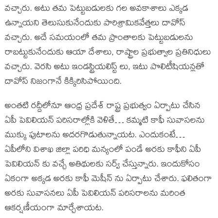
వచ్చారు. అటు తమ పెట్టుబడులకు గల అవకాశాలు ఎక్కడ
ఉన్నాయని తెలుసుకునేందుకు పారిశ్రామికవేత్తలు దావోస్
వచ్చారు. అదే సమయంలో తమ ప్రాంతాలకు పెట్టుబడులను
రాబట్టుకునేందుకు ఆయా దేశాలు, రాష్ట్రాల ప్రభుత్వాల ప్రతినిధులు
వచ్చారు. వెరసి అటు ఇండస్ట్రియలిస్ట్ లు, ఇటు పొలిటీషియన్లతో
దావోస్ నిజంగానే కిక్కిరిసిపోయింది.
అంతటి రద్దీలోనూ ఆంధ్ర ప్రదేశ్ రాష్ట్ర ప్రభుత్వం ఏర్పాటు చేసిన
ఏపీ పెవిలియన్ పరిసరాల్లోకి వెళితే… కమ్మటి కాఫీ సువాసలను
ముక్కు పుటాలను అదరగొడుతున్నాయట. ఎందుకంటే…
ఏపీలోని విశాఖ జిల్లా పరిధి మన్యంలో పండే అరకు కాఫీని ఏపీ
పెవిలియన్ కు వచ్చే అతిథులకు సర్వ్ చేస్తున్నారు. ఇందుకోసం
ఏకంగా అక్కడ అరకు కాఫీ మెషీన్ ను ఏర్పాటు చేశారు. ఫలితంగా
అరకు సువాసనలు ఏపీ పెవిలియన్ పరిసరాలను మరింత
ఆకర్షణీయంగా మార్చేశాయట.