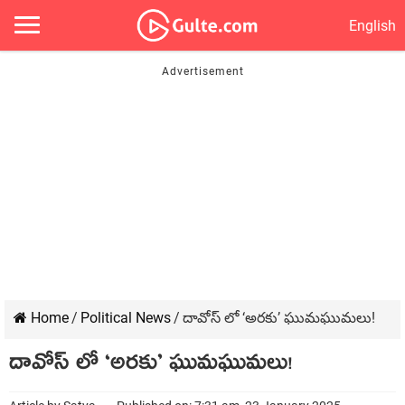
English
Home
/
Political News
/
దావోస్ లో ‘అరకు’ ఘుమఘుమలు!
దావోస్ లో ‘అరకు’ ఘుమఘుమలు!