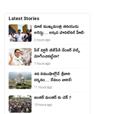
Latest Stories
మాజీ ముఖ్యమంత్రి తనయుడు
అరెస్టు… అక్కడ పొలిటికల్ హీట్!
2 hours ago
పీకే విక్టరీ బీజేపీకి డేంజర్ బెల్స్
మోగించినట్టేనా?
7 hours ago
40 నిముషాల్లోనే శ్రీవారి
దర్శనం… కేవలం వారికే!
11 hours ago
జంతర్ మంతర్ కు చెక్ ?
15 hours ago