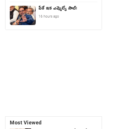
పీకే ఇక ఎమ్మెల్యే సాబ్!
16 hours ago
Most Viewed