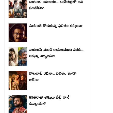
బాగుంది ఆదివారం... థియేటర్లలో జన
సందోహం
సుమంత్ కోరుకున్న ఫలితం దక్కిందా
వారణాసి నుండి రామాయణం వరకు...
జక్కన్న విధ్వంసం!
డాటరాఫ్ రవీనా... ఫలితం కూడా
అదేనా
కనకరాజు లెక్కలు సేఫ్ గానే
ఉన్నాయా?