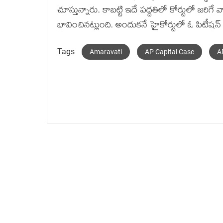
చూస్తున్నారు. కాబట్టి ఇదే పద్దతిలో కోర్టులో జరిగే
భావించినట్లుంది. అందుకనే హైకోర్టులో ఓ పిటీషన
Tags
Amaravati
AP Capital Case
A