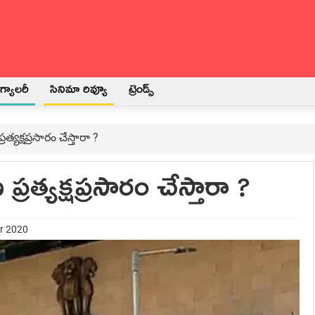
్యాలరీ
సినిమా రివ్యూ
ట్రెండ్స్
్యక్షప్రసారం చేస్తారా ?
రత్యక్షప్రసారం చేస్తారా ?
er 2020