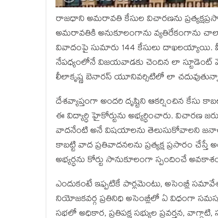
రాజధాని అమరావతి కేసుల విచారణను ప్రత్యక్షప్రస
అమరావతికి అనుకూలంగాను వ్యతిరేకంగాను చాలా
వివాదంపై సుమారు 144 కేసులు దాఖలయ్యాయి. వీట
నేపధ్యంలోనే విజయవాడకు చెందిన లా స్టూడెంట్ వేమ
లీలాకృష్ణ బెనారస్ యూనివర్సిటిలో లా చదువుతున్న
దేశవ్యాప్తంగా అందరి దృష్టిని ఆకర్షించిన కేసు 
ఈ విద్యార్ధి హైకోర్టును అభ్యర్ధించారు. విచారణ జరుగ
వాదనేంటి అనే విషయాలను తెలుసుకోవాలని జనాల్లో ఆస
కాబట్టి వాద ప్రతివాదనలను ప్రత్యక్ష ప్రసారం చే
అభ్యర్ధను కోర్టు సానుకూలంగా స్పందించే అవకా
ఎందుకంటే ఇఫ్పటికే పార్లమెంటు, అసెంబ్లీ సమావేశా
నియోజకవర్గ ప్రతినిధి అసెంబ్లీలో ఏ విధంగా సమస్యల
సభలో అధికార, ప్రతిపక్ష సభ్యుల ప్రవర్తన, వాగ్ధ