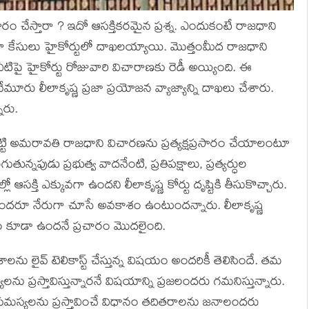
ారం చేస్తారా ? ఇదో ఆసక్తికరమైన ప్రశ్న. ఎందుకంటే రాజధాని
 కేసులు హైకోర్టులో దాఖలయ్యాయి. మొత్తంమీద రాజధాని
ిపై హైకోర్టు రోజువారి విచారాణకు రెడీ అయ్యింది. ఈ
ూరు లీలాకృష్ణ ప్రజా ప్రయోజన వ్యాజ్యాన్ని దాఖలు చేశారు.
ారు.
కాబట్టి అమరావతి రాజధాని విచారణను ప్రత్యక్షప్రసారం చేయాలంటూ
ుతున్నపుడు ప్రభుత్వ వాదనేంటి, ప్రతిపక్షాలు, ప్రత్యర్ధుల
క్తి ఎక్కువగా ఉందని లీలాకృష్ణ కోర్టు దృష్టికి తీసుకొచ్చారు.
స్తే అందరూ నేరుగా చూసే అవకాశం ఉంటుందన్నారు. లీలాకృష్ణ
శం కూడా ఉందనే ప్రచారం మొదలైంది.
లను లైవ్ టెలికాస్ట్ చేస్తున్న విషయం అందరికీ తెలిసిందే. తమ
ను ప్రస్తావిస్తున్నారనే విషయాన్ని ప్రజలందరు గమనిస్తున్నారు.
ాటి, సమస్యలను ప్రస్తావించే విధానం తదితరాలను జనాలందరు