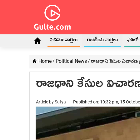
సినిమా వార్తలు
రాజకీయ వార్తలు
ఫోటో గ
Home
/
Political News
/
రాజధాని కేసుల విచారణ ప్రత
రాజధాని కేసుల విచారణ ప్
Article by
Satya
Published on: 10:32 pm, 15 Octob