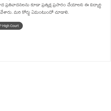
 వాద ప్రతివాదనలను కూడా ప్రత్యక్ష ప్రసారం చేయాలని ఈ విద్యార్ధి
్ వేశారు. మరి కోర్టు ఏమంటుందో చూడాలి.
P High Court