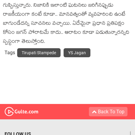
గుప్పిస్తున్నారు. నిజానికి ఇలాంటి ఘ‌ట‌న‌లు జ‌రిగిన‌ప్పుడు
రాజ‌కీయంగా కంటే కూడా.. మాన‌వ‌త్వంతో వ్య‌వ‌హ‌రించి ఉంటే
బాగుండేద‌న్న సూచ‌న‌లు వ‌చ్చాయి. ఏదేమైనా ప్ర‌ధాన ప్ర‌తిప‌క్షం
కోసం జ‌గ‌న్ పోరాట‌మే కాదు.. ఆరాటం కూడా ప‌డుతున్నార‌న్న‌ది
స్ప‌స్టంగా తెలుస్తోంది.
Tags
Tirupati Stampede
YS Jagan
Back To Top
FOLLOW US