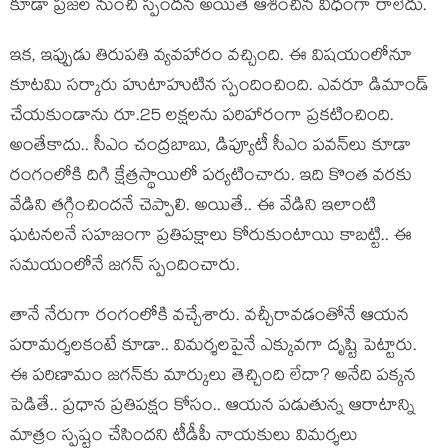
కూడా ప్ర‌జ‌ల నుంచి స్పంద‌న అయితే ఆశించిన విధంగా రాలేదు.
ఇక‌, ఇప్పుడు తిరుప‌తి వ్య‌వ‌హారం వ‌చ్చింది. ఈ విష‌యంలోనూ
కూట‌మి స‌ర్కారు హుటాహుటిన స్పందించింది. ఎవ‌రూ డిమాండ్
చేయ‌కుండాను రూ.25 ల‌క్ష‌లను ప‌రిహారంగా ప్ర‌క‌టించింది.
అంతేకాదు.. సీఎం చంద్ర‌బాబు, డిప్యూటీ సీఎం ప‌వ‌న్‌లు కూడా
రంగంలోకి దిగి క్షేత్ర‌స్థాయిలో ప‌ర్య‌టించారు. ఇది కొంత వ‌ర‌కు
వేడిని త‌గ్గించింద‌నే చెప్పాలి. అయితే.. ఈ వేడిని ఇలాంటి
ఘ‌ట‌న‌ల‌నే స‌హ‌జంగా ప్ర‌తిప‌క్షాలు కోరుకుంటాయి కాబ‌ట్టి.. ఈ
స‌మ‌యంలోనే జ‌గ‌న్ స్పందించారు.
తానే నేరుగా రంగంలోకి వ‌చ్చేశారు. వ‌చ్చీరావ‌డంతోనే ఆయ‌న
ప‌రామ‌ర్శ‌ల‌కంటే కూడా.. విమ‌ర్శ‌ల‌పైనే ఎక్కువ‌గా దృష్టి పెట్టారు.
ఈ ప‌రిణామం జ‌గ‌న్‌కు మార్కులు తెచ్చింది లేదా? అనేది ప‌క్క‌న
పెడితే.. ప్ర‌ధాన ప్ర‌తిప‌క్షం కోసం.. ఆయ‌న ప‌డుతున్న ఆరాటాన్ని
మాత్రం స్ప‌ష్టం చేసింద‌ని టీడీపీ నాయ‌కులు విమ‌ర్శ‌లు