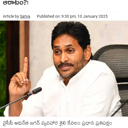
ఆరాటం?!
Article by
Satya
Published on: 9:30 pm, 10 January 2025
వైసీపీ అధినేత జ‌గ‌న్ వ్య‌వ‌హార శైలి కేవలం ప్ర‌ధాన ప్ర‌తిప‌క్షం