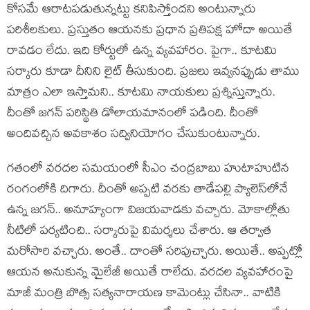
కోస‌మే ఆరాట‌ప‌డుతున్న‌ట్టు క‌నిపిస్తోందని అంటున్నారు
ప‌రిశీల‌కులు. ప్ర‌స్తుతం ఆయ‌న‌కు ప్ర‌ధాన ప్ర‌తిప‌క్ష హోదా అయితే
రావ‌డం లేదు. ఇది కోర్టులో ఉన్న వ్య‌వ‌హారం. పైగా.. కూట‌మి
స‌ర్కారు కూడా దీనిని లైట్ తీసుకుంది. ప్ర‌జ‌లు ఇవ్వ‌న‌ప్పుడు తాము
మాత్రం ఎలా ఇస్తామ‌ని.. కూట‌మి నాయ‌కులు ప్ర‌శ్నిస్తున్నారు.
దీంతో జ‌గ‌న్ ప‌రిస్థితి డోలాయమానంలో ప‌డింది. దీంతో
అందివ‌చ్చిన అవ‌కాశం స‌ద్వినియోగం చేసుకుంటున్నారు.
గ‌తంలో వ‌ర‌ద‌ల స‌మ‌యంలో సీఎం చంద్ర‌బాబు హుటాహుటిన
రంగంలోకి దిగారు. దీంతో అప్ప‌టి వ‌ర‌కు తాడేప‌ల్లి ప్యాలెస్‌లోనే
ఉన్న జ‌గ‌న్‌.. అనూహ్యంగా విజ‌య‌వాడ‌కు వ‌చ్చారు. మోకాల్లోతు
నీటిలో ప‌ర్య‌టించి.. స‌ర్కారుపై విమ‌ర్శ‌లు చేశారు. ఆ త‌ర్వాత
మ‌రోసారి వ‌చ్చారు. అంతే.. దాంతో స‌రిపుచ్చారు. అయితే.. అప్ప‌ట్లో
ఆయ‌న అనుకున్న మైలేజీ అయితే రాలేదు. వ‌ర‌దల వ్య‌వ‌హారంపై
మాజీ మంత్రి బొత్స స‌త్య‌నారాయ‌ణ కామెంట్లు చేసినా.. వాటికి