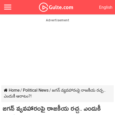
English
Home
/
Political News
/
జ‌గ‌న్ వ్య‌వ‌హారంపై రాజ‌కీయ ర‌చ్చ‌..
ఎందుకీ ఆరాటం?!
జ‌గ‌న్ వ్య‌వ‌హారంపై రాజ‌కీయ ర‌చ్చ‌.. ఎందుకీ