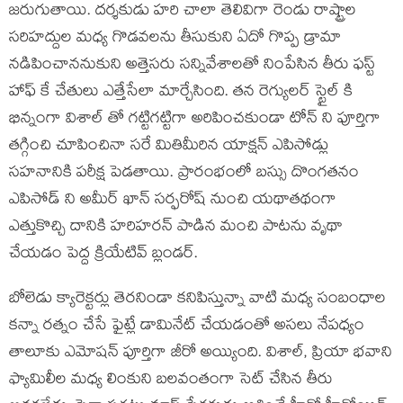
జరుగుతాయి. దర్శకుడు హరి చాలా తెలివిగా రెండు రాష్ట్రాల
సరిహద్దుల మధ్య గొడవలను తీసుకుని ఏదో గొప్ప డ్రామా
నడిపించాననుకుని అత్తెసరు సన్నివేశాలతో నింపేసిన తీరు ఫస్ట్
హాఫ్ కే చేతులు ఎత్తేసేలా మార్చేసింది. తన రెగ్యులర్ స్టైల్ కి
భిన్నంగా విశాల్ తో గట్టిగట్టిగా అరిపించకుండా టోన్ ని పూర్తిగా
తగ్గించి చూపించినా సరే మితిమీరిన యాక్షన్ ఎపిసోడ్లు
సహనానికి పరీక్ష పెడతాయి. ప్రారంభంలో బస్సు దొంగతనం
ఎపిసోడ్ ని అమీర్ ఖాన్ సర్ఫరోష్ నుంచి యథాతథంగా
ఎత్తుకొచ్చి దానికి హరిహరన్ పాడిన మంచి పాటను వృథా
చేయడం పెద్ద క్రియేటివ్ బ్లండర్.
బోలెడు క్యారెక్టర్లు తెరనిండా కనిపిస్తున్నా వాటి మధ్య సంబంధాల
కన్నా రత్నం చేసే ఫైట్లే డామినేట్ చేయడంతో అసలు నేపధ్యం
తాలూకు ఎమోషన్ పూర్తిగా జీరో అయ్యింది. విశాల్, ప్రియా భవాని
ఫ్యామిలీల మధ్య లింకుని బలవంతంగా సెట్ చేసిన తీరు