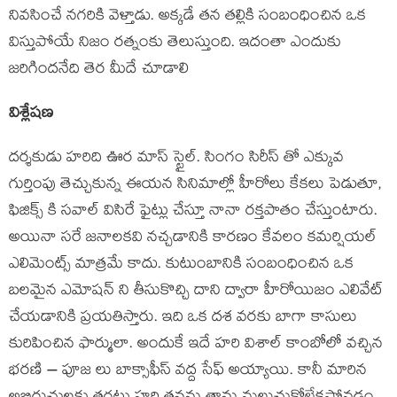
నివసించే నగరికి వెళ్తాడు. అక్కడే తన తల్లికి సంబంధించిన ఒక
విస్తుపోయే నిజం రత్నంకు తెలుస్తుంది. ఇదంతా ఎందుకు
జరిగిందనేది తెర మీదే చూడాలి
విశ్లేషణ
దర్శకుడు హరిది ఊర మాస్ స్టైల్. సింగం సిరీస్ తో ఎక్కువ
గుర్తింపు తెచ్చుకున్న ఈయన సినిమాల్లో హీరోలు కేకలు పెడుతూ,
ఫిజిక్స్ కి సవాల్ విసిరే ఫైట్లు చేస్తూ నానా రక్తపాతం చేస్తుంటారు.
అయినా సరే జనాలకవి నచ్చడానికి కారణం కేవలం కమర్షియల్
ఎలిమెంట్స్ మాత్రమే కాదు. కుటుంబానికి సంబంధించిన ఒక
బలమైన ఎమోషన్ ని తీసుకొచ్చి దాని ద్వారా హీరోయిజం ఎలివేట్
చేయడానికి ప్రయతిస్తారు. ఇది ఒక దశ వరకు బాగా కాసులు
కురిపించిన ఫార్ములా. అందుకే ఇదే హరి విశాల్ కాంబోలో వచ్చిన
భరణి – పూజ లు బాక్సాఫీస్ వద్ద సేఫ్ అయ్యాయి. కానీ మారిన