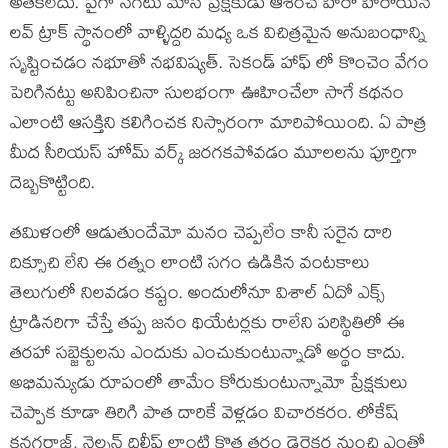
అతకలేదు. పైగా సగటు మాస్ ప్రేక్షకుడు ఆశించే హీరో హీరోయిన్
లవ్ ట్రాక్ స్థానంలో వాళ్ళిద్దరి మధ్య ఒక విచిత్రమైన అనుబంధాన్ని
సృష్టించడం నభూతో నభవిష్యత్. సెకండ్ హాఫ్ లో కొంచెం వేగం
పెరిగినట్టు అనిపించినా సులభంగా ఊహించేలా సాగే కథనం
ఎలాంటి ఆసక్తిని కలిగించక నిస్సారంగా మారిపోయింది. ఏ పాత్ర
మీద సీరియస్ హోమ్ వర్క్ జరగకపోవడం మూలలను పూర్తిగా
దెబ్బకొట్టింది.
తమిళంలో ఆడుతుందేమో మనం చెప్పలేం కానీ సరైన దారి
దిక్సూచి లేని ఈ రత్నం లాంటి సగం ఉడికిన వంటకాలు
తెలుగులో నిలవడం కష్టం. అందులోనూ విశాల్ ఏదో ఎక్స్
ట్రాడినరిగా చేస్తే తప్ప జనం థియేటర్లకు రాలేని పరిస్థితిలో ఈ
తరహా సబ్జెక్టులను ఎందుకు ఎంచుకుంటున్నాడో అర్థం కాదు.
అభిమన్యుడు రూపంలో తామేం కోరుకుంటున్నామో ప్రేక్షకులు
చెప్పాక కూడా తిరిగి పాత దారికే వెళ్లడం విచారకరం. లోకేష్
కనగరాజ్, నెల్సన్ దిలీప్ లాంటి కొత్త తరం డైరెక్టర్ల నుంచి ఎంతో