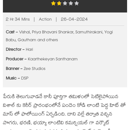
2 Hr 34 Mins | Action | 26-04-2024
Cast -
Vishal, Priya Bhavani Shankar, Samuthirakani, Yogi
Babu, Gautham and others
Director -
Hari
Producer -
Kaarthekeyan Santhanam
Banner -
Zee Studios
Music -
DSP
పేరుకి తెలుగువాడనే కానీ పూర్తిగా తమిళంలో సెటిలైపోయిన
విశాల్ కు కెరీర్ ప్రారంభంలోనే పందెం కోడి లాంటి పెద్ద హిట్ తో
మాస్ లో ఫాలోయింగ్ ఏర్పడింది. దాని వల్లే తర్వాత వచ్చిన
పొగరు, భరణి, భయ్యా లాంటివి కమర్షియల్ గా వర్కౌట్