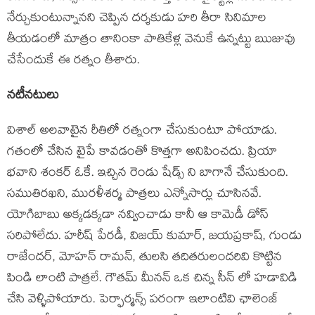
నేర్చుకుంటున్నానని చెప్పిన దర్శకుడు హరి తీరా సినిమాల
తీయడంలో మాత్రం తానింకా పాతికేళ్ల వెనుకే ఉన్నట్టు ఋజువు
చేసేందుకే ఈ రత్నం తీశారు.
నటీనటులు
విశాల్ అలవాటైన రీతిలో రత్నంగా చేసుకుంటూ పోయాడు.
గతంలో చేసిన టైపే కావడంతో కొత్తగా అనిపించదు. ప్రియా
భవాని శంకర్ ఓకే. ఇచ్చిన రెండు షేడ్స్ ని బాగానే చేసుకుంది.
సముతిరఖని, మురళీశర్మ పాత్రలు ఎన్నోసార్లు చూసినవే.
యోగిబాబు అక్కడక్కడా నవ్వించాడు కానీ ఆ కామెడీ డోస్
సరిపోలేదు. హరీష్ పేరడీ, విజయ్ కుమార్, జయప్రకాష్, గుండు
రాజేందర్, మోహన్ రామన్, తులసి తదితరులందరివి కొట్టిన
పిండి లాంటి పాత్రలే. గౌతమ్ మీనన్ ఒక చిన్న సీన్ లో హడావిడి
చేసి వెళ్ళిపోయారు. పెర్ఫార్మన్స్ పరంగా ఇలాంటివి ఛాలెంజ్