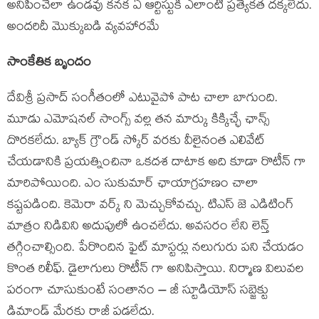
అనిపించేలా ఉండవు కనక ఏ ఆర్టిస్టుకి ఎలాంటి ప్రత్యేకత దక్కలేదు.
అందరిదీ మొక్కుబడి వ్యవహారమే
సాంకేతిక బృందం
దేవిశ్రీ ప్రసాద్ సంగీతంలో ఎటువైపో పాట చాలా బాగుంది.
మూడు ఎమోషనల్ సాంగ్స్ వల్ల తన మార్కు కిక్కిచ్ఛే ఛాన్స్
దొరకలేదు. బ్యాక్ గ్రౌండ్ స్కోర్ వరకు వీలైనంత ఎలివేట్
చేయడానికి ప్రయత్నించినా ఒకదశ దాటాక అది కూడా రొటీన్ గా
మారిపోయింది. ఎం సుకుమార్ ఛాయాగ్రహణం చాలా
కష్టపడింది. కెమెరా వర్క్ ని మెచ్చుకోవచ్చు. టిఎస్ జె ఎడిటింగ్
మాత్రం నిడివిని అదుపులో ఉంచలేదు. అవసరం లేని లెన్త్
తగ్గించాల్సింది. పేరొందిన ఫైట్ మాస్టర్లు నలుగురు పని చేయడం
కొంత రిలీఫ్. డైలాగులు రొటీన్ గా అనిపిస్తాయి. నిర్మాణ విలువల
పరంగా చూసుకుంటే సంతానం – జీ స్టూడియోస్ సబ్జెక్టు
డిమాండ్ మేరకు రాజీ పడలేదు.