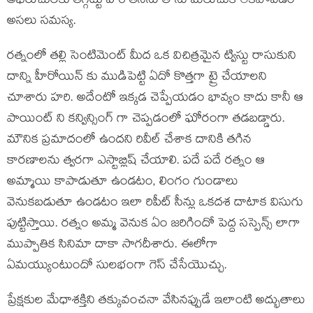
అభిరుచులకు తగ్గట్టు హరి తనను తాను మలుచుకోలేకపోవడం
అసలు సమస్య.
రత్నంలో తల్లి సెంటిమెంట్ మీద ఒక విచిత్రమైన ట్విస్టు రాసుకుని
దాన్ని హీరోయిన్ కు ముడిపెట్టి ఏదో కొత్తగా ట్రై చేయాలని
చూశారు హరి. అదేంటో ఇక్కడ చెప్పేయడం భావ్యం కాదు కానీ ఆ
పాయింట్ ని కన్విన్సింగ్ గా చెప్పడంలో ఘోరంగా తడబడ్డారు.
మౌనిక ప్రమాదంలో ఉందని రివీల్ చేశాక దానికి తగిన
కారణాలను త్వరగా ఎస్టాబ్లిష్ చేయాలి. పదే పదే రత్నం ఆ
అమ్మాయి కాపాడుతూ ఉండటం, లింగం గుండాలు
వెనుకబడుతూ ఉండటం ఇలా రిపీట్ సీన్లు ఒకదశ దాటాక విసుగు
పుట్టిస్తాయి. రత్నం అమ్మ వెనుక ఏం జరిగిందో పెద్ద సస్పెన్స్ లాగా
ముప్పాతిక సినిమా దాకా సాగదీశారు. ఈలోగా
ఏమయ్యుంటుందో సులభంగా గెస్ చేసేయొచ్చు.
ప్రేక్షకుల మేధాశక్తిని తక్కువంచనా వేసినప్పుడే ఇలాంటి అద్భుతాలు