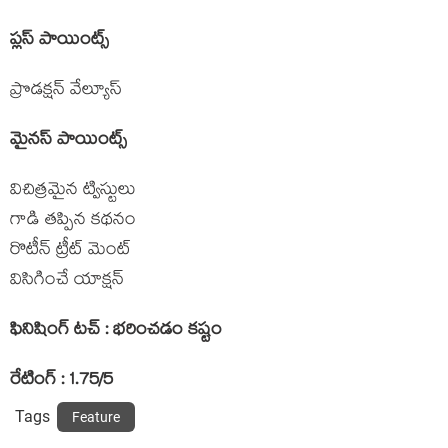
ప్లస్ పాయింట్స్
ప్రొడక్షన్ వేల్యూస్
మైనస్ పాయింట్స్
విచిత్రమైన ట్విస్టులు
గాడి తప్పిన కథనం
రొటీన్ ట్రీట్ మెంట్
విసిగించే యాక్షన్
ఫినిషింగ్ టచ్ : భరించడం కష్టం
రేటింగ్ : 1.75/5
Tags
Feature