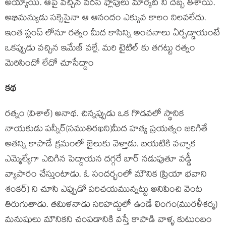
అయ్యాయి. ఆపై వచ్చిన వరస ఫ్లాపులు మార్కెట్ ని దెబ్బ తీశాయి.
అభిమన్యుడు సక్సెసైనా ఆ ఆనందం ఎక్కువ కాలం నిలవలేదు.
ఇంత స్లంప్ లోనూ రత్నం మీద కాసిన్ని అంచనాలు ఏర్పడ్డాయంటే
ఒకప్పుడు వచ్చిన ఇమేజ్ వల్లే. మరి టైటిల్ కు తగట్టు రత్నం
మెరిసిందో లేదో చూసేద్దాం
కథ
రత్నం (విశాల్) అనాథ. చిన్నప్పుడు ఒక గొడవలో స్థానిక
నాయకుడు పన్నీర్(సముతిరఖని)మీద హత్య ప్రయత్నం జరిగితే
అతన్ని కాపాడే క్రమంలో జైలుకు వెళ్తాడు. బయటికి వచ్చాక
ఎమ్మెల్యేగా ఎదిగిన పెద్దాయన దగ్గరే బార్ నడుపుతూ వడ్డీ
వ్యాపారం చేస్తుంటాడు. ఓ సందర్భంలో మౌనిక (ప్రియా భవాని
శంకర్) ని చూసి ఎప్పుడో పరిచయమున్నట్టు అనిపించి వెంట
తిరుగుతాడు. తమిళనాడు సరిహద్దులో ఉండే లింగం(మురళీశర్మ)
మనుషులు మౌనికని చంపడానికి వస్తే కాపాడి వాళ్ళ కుటుంబం