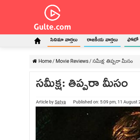
సినిమా వార్తలు
రాజకీయ వార్తలు
ఫోటో గ
Home
/
Movie Reviews
/
సమీక్ష: తిప్ప‌రా మీసం
సమీక్ష: తిప్ప‌రా మీసం
Article by
Satya
Published on: 5:09 pm, 11 August 