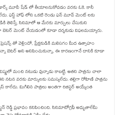
 డార్క్ మూవీ షేడ్ లో తీయాలనుకోవడం వరకు ఓకె. కానీ
లేదు. ఫస్ట్ హాఫ్ లోని ఒకటి రెండు ఫన్ మూవ్ మెంట్ లకు
ికి తెలిస్తే, సినిమాలో ఆ మేరకు మార్పులు చేసుకుని
ాలా బెటర్ మెంట్ చేయడంలో కూడా దర్శకుడు విఫలమయ్యారు.
్రెషన్స్ తో వెళ్లిందో, ప్రేక్షకుడికి మలిసగం మీద ఉత్సాహం
నా బెటర్ అని అనిపించుకున్నా, ఈ కారణంగానే దానికి కూడా
శ్రీవిష్ణులో మంచి నటుడు వున్నాడు కాబట్టి, అతని పాత్రను చాలా
తని నటన వరకు మార్కులకు సమస్యలేదు. తల్లిగా రోహిణి పాత్రను
్ కాలేదు. మిగిలిన పాత్రలు అంతగా రిజిస్టర్ అయ్యేంత
 రెడ్డి ప్రభావం కనిపించింది. సినిమాటోగ్రఫీ అధ్భుతాలేమీ