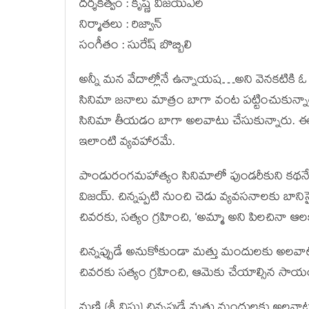
దర్శకత్వం : కృష్ణ విజయ్ఎల్
నిర్మాత‌లు : రిజ్వాన్
సంగీతం : సురేష్ బొబ్బిలి
అన్నీ మన వేదాల్లోనే ఉన్నాయష…అని వెనకటికి ఓ 
సినిమా జనాలు మాత్రం బాగా వంట పట్టించుకున్నారు.
సినిమా తీయడం బాగా అలవాటు చేసుకున్నారు. ఈవార
ఇలాంటి వ్యవహారమే.
పాండురంగమహాత్యం సినిమాలో పుండరీకుని కథనే తి
విజయ్. చిన్నప్పటి నుంచి చెడు వ్యవసనాలకు బానిసై
చివరకు, సత్యం గ్రహించి, ‘అమ్మా అని పిలచినా 
చిన్నప్పుడే అనుకోకుండా మత్తు మందులకు అలవాటు పడ
చివరకు సత్యం గ్రహించి, ఆమెకు చేయాల్సిన సాయ
మణి (శ్రీ విష్ణు) చిన్నపుడే మత్తు మందులకు అలవ