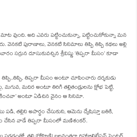
మాట వుంది. అది ఎవరు పట్టించుకున్నా, పట్టించుకోకున్నా మన
 వెనకటి పురాణాలు, వెనకటి సినిమాలు తిప్పి తిప్పి కథలు అల్లి
ం సర్రున దూసుకువచ్చిన శ్రీవిష్ణు ‘తిప్పరా మీసం’ కూడా
ప్పి..తిప్పి, తిప్పరా మీసం అంటూ చూపించారు దర్శకుడు
, మగువ, మదిర అంటూ తిరిగి తల్లితండ్రులను క్షోభ పెట్టి,
ఆలకించవా’ అంటూ ఏడిచిన వైనం ఆ సినిమా.
ి, తల్లిని అపార్థం చేసుకుని, ఆమెను ద్వేషిస్తూ బతికి,
ం చేసిన వాడే తిప్పరా మీసంలో మణిశంకర్.
ాటు పడడంతో, తల్లి (రోహిణి) బలవంతగా రిహాబిలిటేషన్ సెంటర్