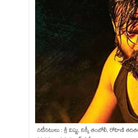
నటీనటులు : శ్రీ విష్ణు, నిక్కీ తంబోలీ, రోహిణి తది