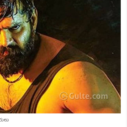
తరులు