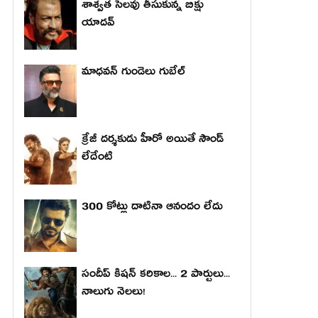
శాశ్వత సెలవు తీసుకున్న బిక్షు
యాదవ్
మాధ‌వ‌న్ గుండెలు గుబేల్‌
క్రేజీ దర్శకుడు హీరో అయితే సౌండ్
లేదేంటి
300 కోట్లు దాటినా ఆనందం లేదు
సందీప్ కిషన్ కరికాల... 2 పార్టులు...
నాలుగు నెలలు!