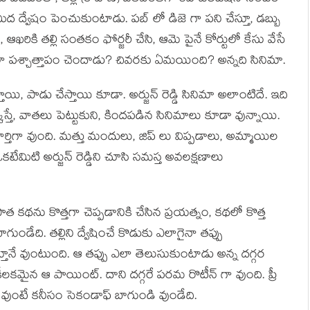
ీద ద్వేషం పెంచుకుంటాడు. పబ్ లో డిజె గా పని చేస్తూ, డబ్బు
రికి తల్లి సంతకం ఫోర్జరీ చేసి, ఆమె పైనే కోర్టులో కేసు వేసే
ఎలా పశ్చాత్తాపం చెందాడు? చివరకు ఏమయింది? అన్నది సినిమా.
్తాయి, పాడు చేస్తాయి కూడా. అర్జున్ రెడ్డి సినిమా అలాంటిదే. ఇది
స్తే, వాతలు పెట్టుకుని, కిందపడిన సినిమాలు కూడా వున్నాయి.
పూర్తిగా వుంది. మత్తు మందులు, జిప్ లు విప్పడాలు, అమ్మాయిల
ేమిటి అర్జున్ రెడ్డిని చూసి సమస్త అవలక్షణాలు
 కథను కొత్తగా చెప్పడానికి చేసిన ప్రయత్నం, కథలో కొత్త
ుండేది. తల్లిని ద్వేషించే కొడుకు ఎలాగైనా తప్పు
్తూనే వుంటుంది. ఆ తప్పు ఎలా తెలుసుకుంటాడు అన్న దగ్గర
ీలకమైన ఆ పాయింట్. దాని దగ్గరే పరమ రొటీన్ గా వుంది. ప్రీ
చి వుంటే కనీసం సెకండాఫ్ బాగుండి వుండేది.