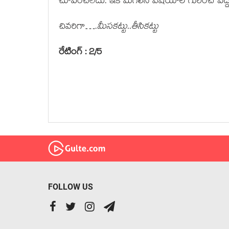
చూపించలేదు. ఇక మిగిలిన విషయాల గురించి పెద్దగ
చివరిగా….
మీసకట్టు..తీసికట్టు
రేటింగ్ : 2/5
FOLLOW US