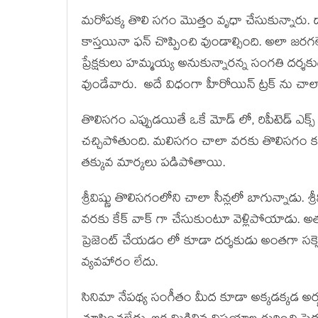
మరోపక్క తొలి సగం మొత్తం వృధా చేసుకున్నారు.
కాస్తయినా ఫన్ చొప్పించి వుండాల్సింది. అలా జరగ
ప్రేక్షకులు హమ్మయ్య అనుకున్నారన్న సంగతి దర్శకుడ
వుండేవారు. అదే విధంగా హీరోయిన్ ట్రక్ ను చ
తొలిసగం ఎప్పుడయితే ఒకే మోడ్ లో, రిపీటెడ్ ఎక్స్ ప
చచ్చిపోతుంది. మలిసగం చాలా వరకు తొలిసగం కన్
తక్కువ మార్కలు పడిపోతాయి.
శ్రీవిష్ణు తొలిసగంలోని చాలా సీన్లలో బాగున్నాడు. 
వరకు కేక్ వాక్ గా చేసుకుంటూ వెళ్లిపోయాడు. అ
ప్రెజెంట్ చేయడం లో కూడా దర్శకుడు అంతగా సక్సెస
వ్యవహారం లేదు.
సినిమా నేపథ్య సంగీతం మీద కూడా అక్కడక్కడ అర్జున్