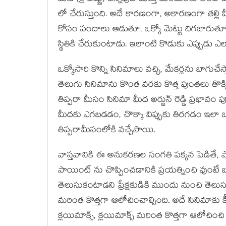
లో చేరుస్తుంది. అదే కారణంగా, అకారణంగా తల్లి మ
కోసం పందాలు ఆడుతూ, ఒక్కో మెట్టు దిగజారుతూ, ఆఖ
స్థితికి చేరుకుంటాడు. ఇలాంటి కొడుకు ఎప్పుడు 
ఒక్కోసారి కొన్ని సినిమాలు వచ్చి, మేకర్లను బాగుచేస
తెలుగు సినిమాను కొంత వరకు కొత్త పుంతలు తొక్కి
తిప్పరా మీసం సినిమా మీద అర్జున్ రెడ్డి ప్రభావం 
మీదకు ఎగబడడం, చొక్కా విప్పుకు తిరగడం ఇలా ఒకట
తిప్పరామీసంలోకి వచ్చేసాయి.
వాస్తవానికి ఈ అనుకరణల సంగతి పక్కన పెడితే, పాత
పాయింట్ ను చొప్పించడానికి ప్రయత్నించి వుంటే బాగ
తెలుసుకంటాడని ప్రేక్షకుడికి ముందు నుంచి తెలుస
మరింత కొత్తగా ఆలోచించాల్సింది. అదే సినిమాకు క
క్లయిమాక్స్, క్లయిమాక్స్ మరింత కొత్తగా ఆలోచిం