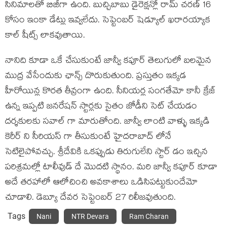
సినిమాలతో బిజీగా ఉంది. బుచ్చిబాబు డైరెక్షన్లో రామ్ చరణ్ 16
కోసం ఇంకా డేట్లు ఇవ్వలేదు. సెప్టెంబర్ షెడ్యూల్ ఖరారయ్యాక
కాల్ షీట్స్ లాకవుతాయి.
నానిది కూడా ఒకే చేసుకుంటే జాన్వీ కపూర్ తెలుగులో బలమైన
ముద్ర వేసేందుకు ఛాన్స్ దొరుకుతుంది. ప్రస్తుతం ఇక్కడ
హీరోయిన్ల కొరత తీవ్రంగా ఉంది. సీనియర్ల సంగతేమో కానీ క్రేజ్
ఉన్న ఇప్పటి జనరేషన్ స్టార్లకు సైతం జోడీని సెట్ చేయడం
దర్శకులకు సవాల్ గా మారుతోంది. జాన్వీ లాంటి వాళ్ళు ఇక్కడి
కెరీర్ ని సీరియస్ గా తీసుకుంటే హైదరాబాద్ లోనే
సెటిలైపోవచ్చు. శ్రీదేవికి ఒకప్పుడు తిరుగులేని స్టార్ డం ఇచ్చిన
పరిశ్రమల్లో టాలీవుడ్ దే మొదటి స్థానం. మరి జాన్వీ కపూర్ కూడా
అదే తరహాలో ఆలోచించి అవకాశాలు ఒడిసిపట్టుకుందేమో
చూడాలి. డెబ్యూ దేవర సెప్టెంబర్ 27 రిలీజవుతుంది.
Tags
Nani
NTR Devara
Ram Charan