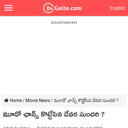
English
Home
/
Movie News
/
మూడో ఛాన్స్ కొట్టేసిన దేవర సుందరి ?
మూడో ఛాన్స్ కొట్టేసిన దేవర సుందరి ?