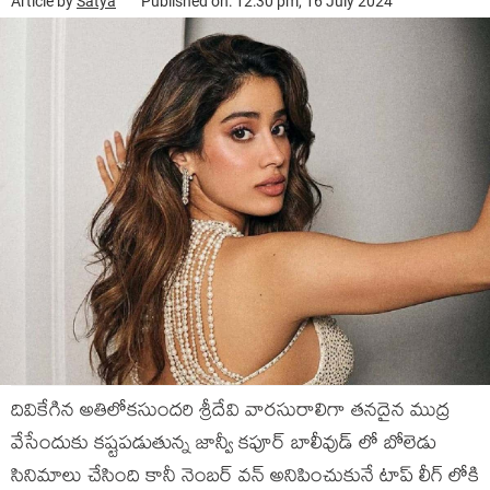
Article by
Satya
Published on: 12:30 pm, 16 July 2024
దివికేగిన అతిలోకసుందరి శ్రీదేవి వారసురాలిగా తనదైన ముద్ర
వేసేందుకు కష్టపడుతున్న జాన్వీ కపూర్ బాలీవుడ్ లో బోలెడు
సినిమాలు చేసింది కానీ నెంబర్ వన్ అనిపించుకునే టాప్ లీగ్ లోకి