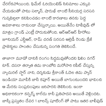
చేరలేకపోయింది. ఫిమేల్ ఓరియెంటెడ్ సినిమాలు ఎక్కువ
చేయడంతో పాటు సల్మాన్, షారుఖ్ లాంటి సీనియర్ల సరసన
గువ్వపిల్లలా కనిపించడం లాంటి కారణాలు తనకు పెద్ద
అవకాశాలు రాకుండా చేస్తున్నాయి. అయితేనేం టాలీవుడ్ లో
మాత్రం గ్రాండ్ ఎంట్రీ దొరుకుతోంది. ఆర్ఆర్ఆర్ హీరోలు
జూనియర్ ఎన్టీఆర్, రామ్ చరణ్ సరసన ఆల్రెడీ రెండు క్రేజీ
ప్రాజెక్టులు సొంతం చేసుకున్న సంగతి తెలిసిందే.
తాజాగా మూడో దానికి రంగం సిద్ధమవుతోందని ఫిలిం నగర్
టాక్. దసరా తర్వాత తమ కాంబోని మరోసారి రిపీట్ చేస్తున్న
న్యాచురల్ స్టార్ నాని, దర్శకుడు శ్రీకాంత్ ఓదెల తమ ప్యాన్
ఇండియా మూవీకి జానీ కపూర్ అయితే బాగుంటుందని భావించి
ఆ మేరకు సంప్రదింపులు జరిపారని తెలిసింది. ఇంకా
అధికారికంగా కన్ఫర్మ్ కాలేదు కానీ ప్రతిపాదన అయితే వెళ్లిందట.
జాన్వీ ప్రస్తుతం దేవర 1 బాలన్స్ షూటింగ్ తో పాటు ఇతర బాలీవుడ్